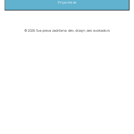
Prijavite se
©
2026
Sva prava zadržana. dev, dizajn, seo:
avokado.rs