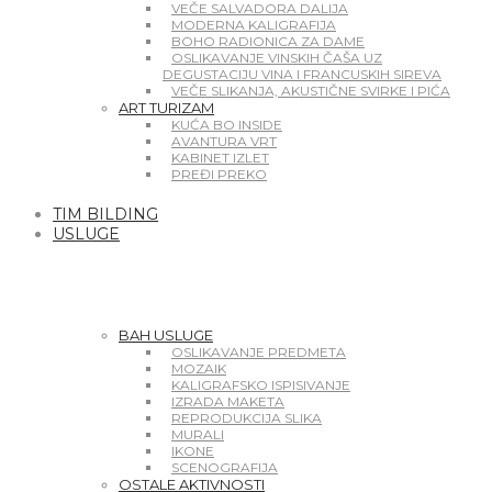
VEČE SALVADORA DALIJA
MODERNA KALIGRAFIJA
BOHO RADIONICA ZA DAME
OSLIKAVANJE VINSKIH ČAŠA UZ
DEGUSTACIJU VINA I FRANCUSKIH SIREVA
VEČE SLIKANJA, AKUSTIČNE SVIRKE I PIĆA
ART TURIZAM
KUĆA BO INSIDE
AVANTURA VRT
KABINET IZLET
PREĐI PREKO
TIM BILDING
USLUGE
BAH USLUGE
OSLIKAVANJE PREDMETA
MOZAIK
KALIGRAFSKO ISPISIVANJE
IZRADA MAKETA
REPRODUKCIJA SLIKA
MURALI
IKONE
SCENOGRAFIJA
OSTALE AKTIVNOSTI