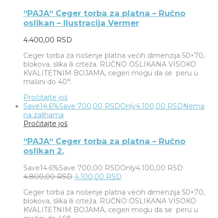
“PAJA“ Ceger torba za platna – Ručno
oslikan – Ilustracija Vermer
4.400,00
RSD
Ceger torba za nošenje platna većih dimenzija 50×70,
blokova, slika ili crteža. RUČNO OSLIKANA VISOKO
KVALITETNIM BOJAMA, cegeri mogu da se peru u
mašini do 40°.
Pročitajte još
Save
14.6%
Save
700,00
RSD
Only
4.100,00
RSD
Nema
na zalihama
Pročitajte još
“PAJA“ Ceger torba za platna – Ručno
oslikan 2.
Save
14.6%
Save
700,00
RSD
Only
4.100,00
RSD
4.800,00
RSD
4.100,00
RSD
Ceger torba za nošenje platna većih dimenzija 50×70,
blokova, slika ili crteža. RUČNO OSLIKANA VISOKO
KVALITETNIM BOJAMA, cegeri mogu da se peru u