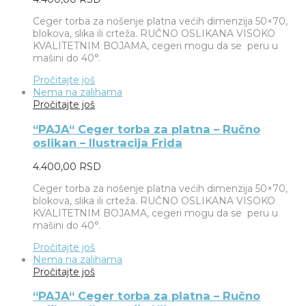
Ceger torba za nošenje platna većih dimenzija 50×70,
blokova, slika ili crteža. RUČNO OSLIKANA VISOKO
KVALITETNIM BOJAMA, cegeri mogu da se peru u
mašini do 40°.
Pročitajte još
Nema na zalihama
Pročitajte još
“PAJA“ Ceger torba za platna – Ručno
oslikan – Ilustracija Frida
4.400,00
RSD
Ceger torba za nošenje platna većih dimenzija 50×70,
blokova, slika ili crteža. RUČNO OSLIKANA VISOKO
KVALITETNIM BOJAMA, cegeri mogu da se peru u
mašini do 40°.
Pročitajte još
Nema na zalihama
Pročitajte još
“PAJA“ Ceger torba za platna – Ručno