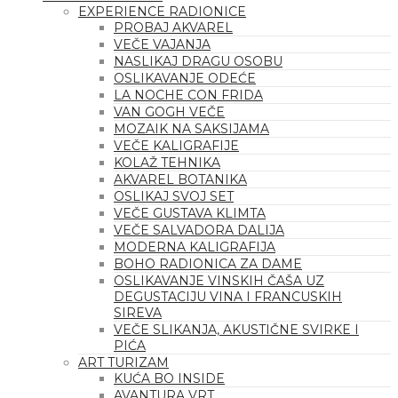
EXPERIENCE RADIONICE
PROBAJ AKVAREL
VEČE VAJANJA
NASLIKAJ DRAGU OSOBU
OSLIKAVANJE ODEĆE
LA NOCHE CON FRIDA
VAN GOGH VEČE
MOZAIK NA SAKSIJAMA
VEČE KALIGRAFIJE
KOLAŽ TEHNIKA
AKVAREL BOTANIKA
OSLIKAJ SVOJ SET
VEČE GUSTAVA KLIMTA
VEČE SALVADORA DALIJA
MODERNA KALIGRAFIJA
BOHO RADIONICA ZA DAME
OSLIKAVANJE VINSKIH ČAŠA UZ
DEGUSTACIJU VINA I FRANCUSKIH
SIREVA
VEČE SLIKANJA, AKUSTIČNE SVIRKE I
PIĆA
ART TURIZAM
KUĆA BO INSIDE
AVANTURA VRT