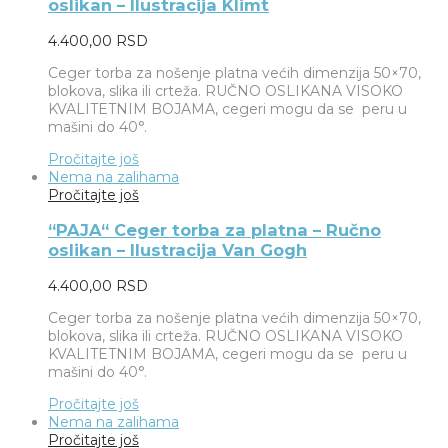
oslikan – Ilustracija Klimt
4.400,00
RSD
Ceger torba za nošenje platna većih dimenzija 50×70,
blokova, slika ili crteža. RUČNO OSLIKANA VISOKO
KVALITETNIM BOJAMA, cegeri mogu da se peru u
mašini do 40°.
Pročitajte još
Nema na zalihama
Pročitajte još
“PAJA“ Ceger torba za platna – Ručno
oslikan – Ilustracija Van Gogh
4.400,00
RSD
Ceger torba za nošenje platna većih dimenzija 50×70,
blokova, slika ili crteža. RUČNO OSLIKANA VISOKO
KVALITETNIM BOJAMA, cegeri mogu da se peru u
mašini do 40°.
Pročitajte još
Nema na zalihama
Pročitajte još