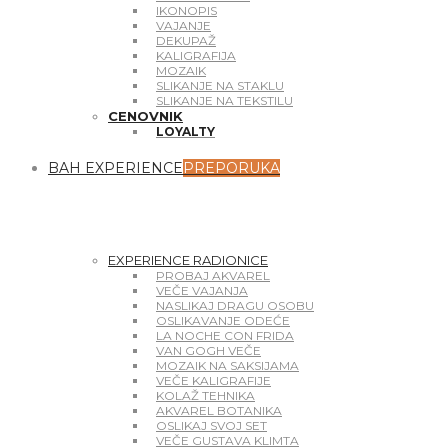
IKONOPIS
VAJANJE
DEKUPAŽ
KALIGRAFIJA
House
MOZAIK
SLIKANJE NA STAKLU
SLIKANJE NA TEKSTILU
CENOVNIK
LOYALTY
BAH EXPERIENCE
PREPORUKA
EXPERIENCE RADIONICE
PROBAJ AKVAREL
VEČE VAJANJA
NASLIKAJ DRAGU OSOBU
OSLIKAVANJE ODEĆE
LA NOCHE CON FRIDA
VAN GOGH VEČE
MOZAIK NA SAKSIJAMA
VEČE KALIGRAFIJE
KOLAŽ TEHNIKA
AKVAREL BOTANIKA
OSLIKAJ SVOJ SET
VEČE GUSTAVA KLIMTA