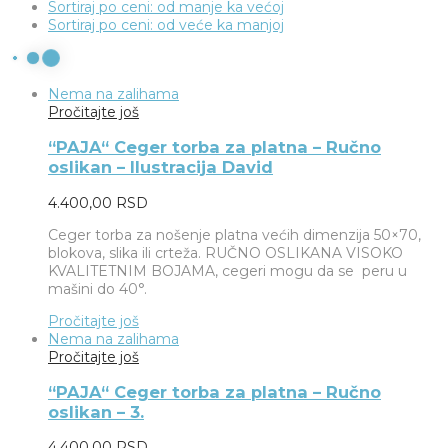
Sortiraj po ceni: od manje ka većoj
Sortiraj po ceni: od veće ka manjoj
Nema na zalihama
Pročitajte još
“PAJA“ Ceger torba za platna – Ručno
oslikan – Ilustracija David
4.400,00
RSD
Ceger torba za nošenje platna većih dimenzija 50×70,
blokova, slika ili crteža. RUČNO OSLIKANA VISOKO
KVALITETNIM BOJAMA, cegeri mogu da se peru u
mašini do 40°.
Pročitajte još
Nema na zalihama
Pročitajte još
“PAJA“ Ceger torba za platna – Ručno
oslikan – 3.
4.400,00
RSD