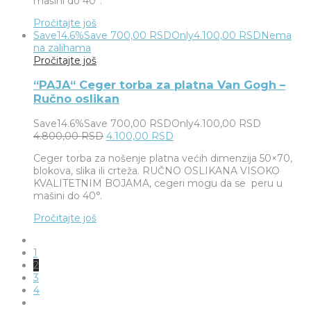
mašini do 40°.
Pročitajte još
Save
14.6%
Save
700,00
RSD
Only
4.100,00
RSD
Nema
na zalihama
Pročitajte još
“PAJA“ Ceger torba za platna Van Gogh –
Ručno oslikan
Save
14.6%
Save
700,00
RSD
Only
4.100,00
RSD
4.800,00
RSD
4.100,00
RSD
Ceger torba za nošenje platna većih dimenzija 50×70,
blokova, slika ili crteža. RUČNO OSLIKANA VISOKO
KVALITETNIM BOJAMA, cegeri mogu da se peru u
mašini do 40°.
Pročitajte još
1
2
3
4