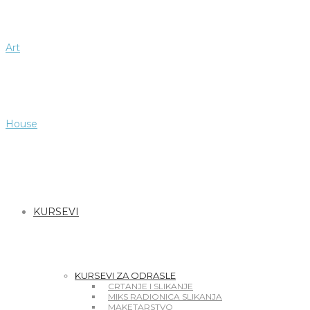
Art
House
Beo
KURSEVI
Art
KURSEVI ZA ODRASLE
CRTANJE I SLIKANJE
MIKS RADIONICA SLIKANJA
MAKETARSTVO