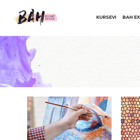
KURSEVI
BAH EX
Beo
Art
House