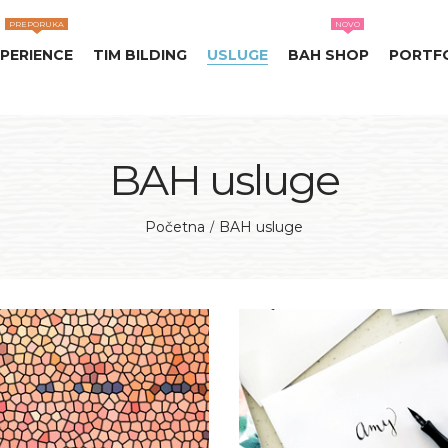
PREPORUKA
NOVO
PERIENCE
TIM BILDING
USLUGE
BAH SHOP
PORTF
BAH usluge
Početna
BAH usluge
/