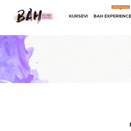
PREPORUKA
KURSEVI
BAH EXPERIENC
Beo
Art
House