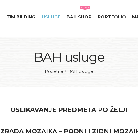
NOVO
E
TIM BILDING
USLUGE
BAH SHOP
PORTFOLIO
M
BAH usluge
Početna
BAH usluge
/
OSLIKAVANJE PREDMETA PO ŽELJI
IZRADA MOZAIKA – PODNI I ZIDNI MOZAI