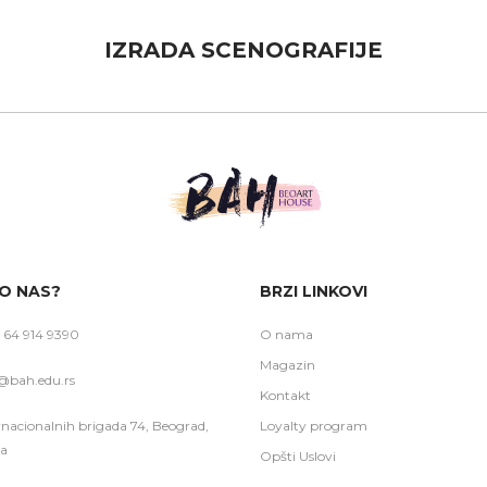
IZRADA SCENOGRAFIJE
O NAS?
BRZI LINKOVI
 64 914 9390
O nama
Magazin
@bah.edu.rs
Kontakt
rnacionalnih brigada 74, Beograd,
Loyalty program
ja
Opšti Uslovi