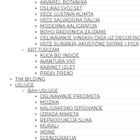
AKVAREL BOTANIKA
OSLIKAJ SVOJ SET
VEČE GUSTAVA KLIMTA
VEČE SALVADORA DALIJA
MODERNA KALIGRAFIJA
BOHO RADIONICA ZA DAME
OSLIKAVANJE VINSKIH ČAŠA UZ DEGUSTAC
VEČE SLIKANJA, AKUSTIČNE SVIRKE I PIĆA
ART TURIZAM
KUĆA BO INSIDE
AVANTURA VRT
KABINET IZLET
PREĐI PREKO
TIM BILDING
USLUGE
BAH USLUGE
OSLIKAVANJE PREDMETA
MOZAIK
KALIGRAFSKO ISPISIVANJE
IZRADA MAKETA
REPRODUKCIJA SLIKA
MURALI
IKONE
SCENOGRAFIJA