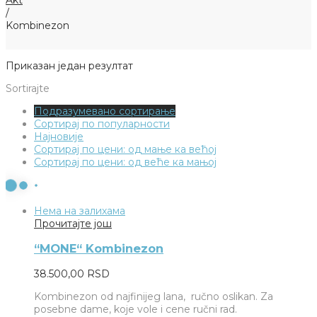
/
Kombinezon
Приказан један резултат
Sortirajte
Подразумевано сортирање
Сортирај по популарности
Најновије
Сортирај по цени: од мање ка већој
Сортирај по цени: од веће ка мањој
Нема на залихама
Прочитајте још
“MONE“ Kombinezon
38.500,00
RSD
Kombinezon od najfinijeg lana, ručno oslikan. Za
posebne dame, koje vole i cene ručni rad.