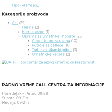
Прочитајте још
Kategorije proizvoda
Akt
(29)
Haljine
(2)
Kombinezon
(1)
Oprema za umetnike i hobiste
(26)
Ceger torbe za platna
(10)
Futrole za četkice
(10)
Torbe za slikarski pribor
(3)
Umetničke kecelje
(2)
RADNO VREME CALL CENTRA ZA INFORMACIJE
Ponedeljak – Petak: 09-21h
Subota: 09-21h
Nedelja: 09-21h