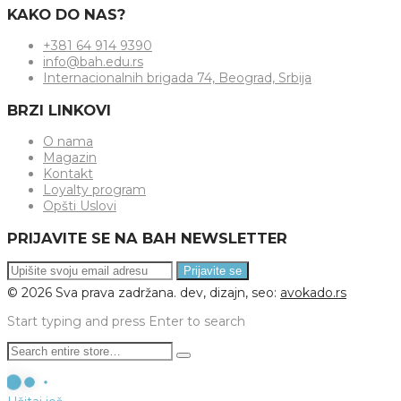
KAKO DO NAS?
+381 64 914 9390
info@bah.edu.rs
Internacionalnih brigada 74, Beograd, Srbija
BRZI LINKOVI
O nama
Magazin
Kontakt
Loyalty program
Opšti Uslovi
PRIJAVITE SE NA BAH NEWSLETTER
Prijavite se
©
2026
Sva prava zadržana. dev, dizajn, seo:
avokado.rs
Start typing and press Enter to search