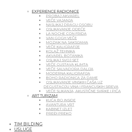
EXPERIENCE RADIONICE
PROBAJ AKVAREL
VEČE VAJANJA
NASLIKAJ DRAGU OSOBU
OSLIKAVANJE ODEĆE
LA NOCHE CON FRIDA
VAN GOGH VEČE
MOZAIK NA SAKSIJAMA
VEČE KALIGRAFIJE
KOLAŽ TEHNIKA
AKVAREL BOTANIKA
OSLIKAJ SVOJ SET
VEČE GUSTAVA KLIMTA
VEČE SALVADORA DALIJA
MODERNA KALIGRAFIJA
BOHO RADIONICA ZA DAME
OSLIKAVANJE VINSKIH ČAŠA UZ
DEGUSTACIJU VINA I FRANCUSKIH SIREVA
VEČE SLIKANJA, AKUSTIČNE SVIRKE I PIĆA
ART TURIZAM
KUĆA BO INSIDE
AVANTURA VRT
KABINET IZLET
PREĐI PREKO
TIM BILDING
USLUGE