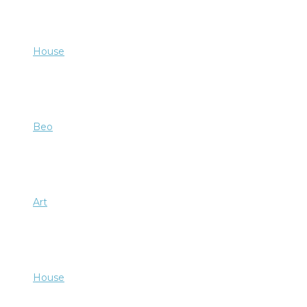
Beo
Art
House