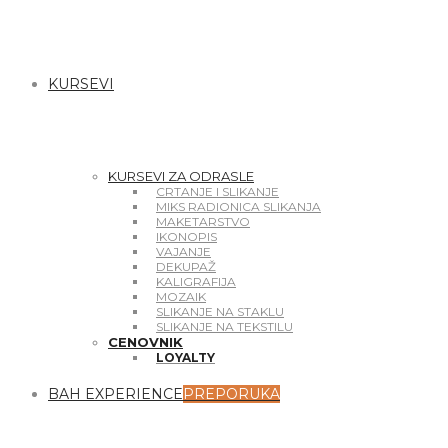
KURSEVI
KURSEVI ZA ODRASLE
CRTANJE I SLIKANJE
MIKS RADIONICA SLIKANJA
MAKETARSTVO
IKONOPIS
VAJANJE
DEKUPAŽ
KALIGRAFIJA
MOZAIK
SLIKANJE NA STAKLU
SLIKANJE NA TEKSTILU
CENOVNIK
LOYALTY
BAH EXPERIENCE
PREPORUKA