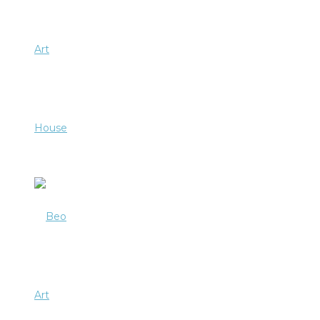
Art
House