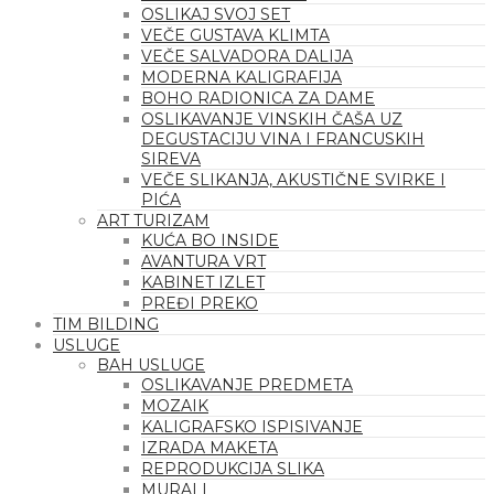
OSLIKAJ SVOJ SET
VEČE GUSTAVA KLIMTA
VEČE SALVADORA DALIJA
MODERNA KALIGRAFIJA
BOHO RADIONICA ZA DAME
OSLIKAVANJE VINSKIH ČAŠA UZ
DEGUSTACIJU VINA I FRANCUSKIH
SIREVA
VEČE SLIKANJA, AKUSTIČNE SVIRKE I
PIĆA
ART TURIZAM
KUĆA BO INSIDE
AVANTURA VRT
KABINET IZLET
PREĐI PREKO
TIM BILDING
USLUGE
BAH USLUGE
OSLIKAVANJE PREDMETA
MOZAIK
KALIGRAFSKO ISPISIVANJE
IZRADA MAKETA
REPRODUKCIJA SLIKA
MURALI