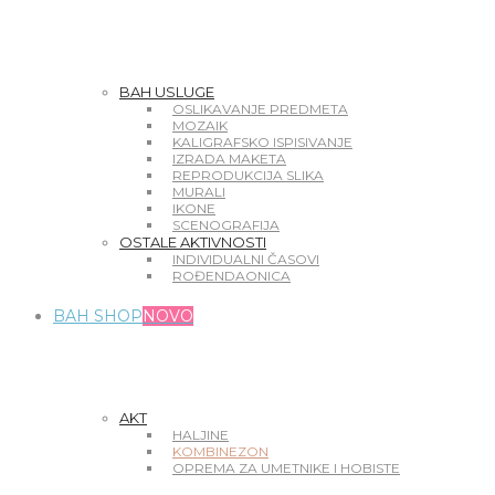
BAH USLUGE
OSLIKAVANJE PREDMETA
MOZAIK
KALIGRAFSKO ISPISIVANJE
IZRADA MAKETA
REPRODUKCIJA SLIKA
MURALI
IKONE
SCENOGRAFIJA
OSTALE AKTIVNOSTI
INDIVIDUALNI ČASOVI
ROĐENDAONICA
BAH SHOP
NOVO
AKT
HALJINE
KOMBINEZON
OPREMA ZA UMETNIKE I HOBISTE