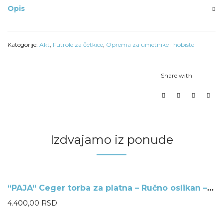
Opis
Kategorije:
Akt
,
Futrole za četkice
,
Oprema za umetnike i hobiste
Share with
Izdvajamo iz ponude
“PAJA“ Ceger torba za platna – Ručno oslikan – Ilustracija David
NEMA NA ZALIHAMA
4.400,00
RSD