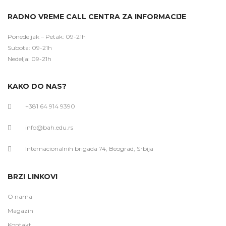
RADNO VREME CALL CENTRA ZA INFORMACIJE
Ponedeljak – Petak: 09-21h
Subota: 09-21h
Nedelja: 09-21h
KAKO DO NAS?
+381 64 914 9390
info@bah.edu.rs
Internacionalnih brigada 74, Beograd, Srbija
BRZI LINKOVI
O nama
Magazin
Kontakt