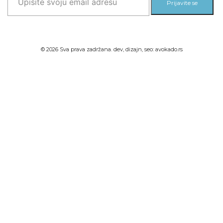
Prijavite se
©
2026
Sva prava zadržana. dev, dizajn, seo:
avokado.rs