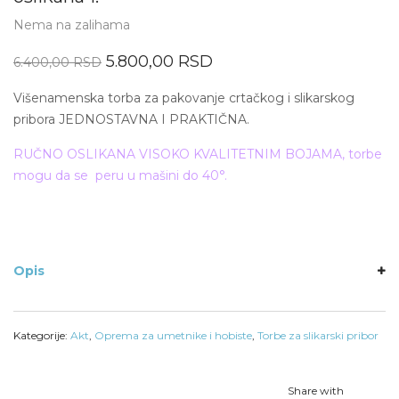
Nema na zalihama
5.800,00
RSD
6.400,00
RSD
Višenamenska torba za pakovanje crtačkog i slikarskog
pribora JEDNOSTAVNA I PRAKTIČNA.
RUČNO OSLIKANA VISOKO KVALITETNIM BOJAMA, torbe
mogu da se peru u mašini do 40°.
Opis
Kategorije:
Akt
,
Oprema za umetnike i hobiste
,
Torbe za slikarski pribor
Share with