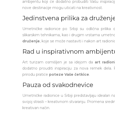
ambijentu koji će dodatno probuditi Vašu inspiraciju
nove destinacije mogu uticati na kreativnost.
Jedinstvena prilika za druženj
Umetničke radionice po Srbiji su odlična prilika 
slikarskim tehnikama, kao i drugim vrstama umetnos
druženje
, koje se može nastaviti i nakon art radioni
Rad u inspirativnom ambijent
Art turizam osmišljen je sa idejom da
art radio
dodatno prouditi inspiraciju za nova remek dela.
prirodu pratiće
poteze Vaše četkice
.
Pauza od svakodnevice
Umetničke radionice u Srbiji predstavljaju idealan
svojoj strasti – kreativnom stvaranju. Promena sredi
kreativan način.