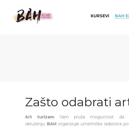
KURSEVI
BAH E
Beo
Art
Zašto odabrati ar
House
Art turizam
Vam pruža mogućnost da ra
okruženju.
BAH
organizuje umetničke radionice po Sr