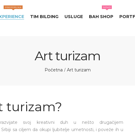
PREPORUKA
NOVO
XPERIENCE
TIM BILDING
USLUGE
BAH SHOP
PORTF
Art turizam
Početna
Art turizam
/
t turizam?
zvijate svoj kreativni duh u nešto drugačijem
biji sa ciljem da okupi ljubitelje umetnosti, i poveže ih u