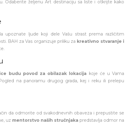
. Odaberite željenu Art destinaciju sa liste i otkrijte kako
e
da upoznate ljude koji dele Vašu strast prema različitim
ti. BAH za Vas organizuje priliku za
kreativno stvaranje i
ce.
u
nice budu povod za obilazak lokacija
koje će u Vama
 Pogled na panoramu drugog grada, kej i reku ili prelepu
 način da odmorite od svakodnevnih obaveza i prepustite se
ne, uz
mentorstvo naših stručnjaka
predstavlja odmor na