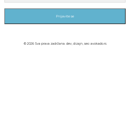
Prijavite se
©
2026
Sva prava zadržana. dev, dizajn, seo:
avokado.rs