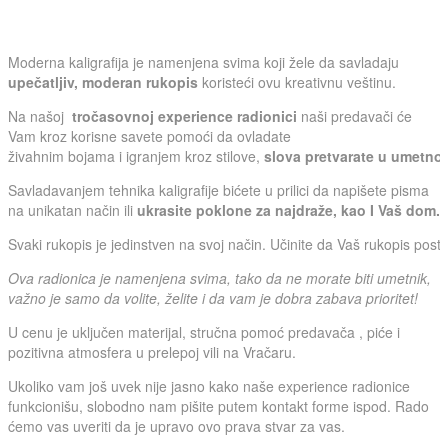
Moderna kaligrafija je namenjena svima koji žele da savladaju
upečatljiv, moderan rukopis
koristeći ovu kreativnu veštinu.
Na našoj
tročasovnoj experience radionici
naši predavači će
Vam kroz korisne savete pomoći da ovladate
živahnim bojama i igranjem kroz stilove,
slova pretvarate u umetno
Savladavanjem tehnika kaligrafije bićete u prilici da napišete pisma
na unikatan način ili
ukrasite poklone za najdraže, kao I Vaš dom.
Svaki rukopis je jedinstven na svoj način. Učinite da Vaš rukopis postan
Ova radionica je namenjena svima, tako da ne morate biti umetnik,
važno je samo da volite, želite i da vam je dobra zabava prioritet!
U cenu je uključen materijal, stručna pomoć predavača , piće i
pozitivna atmosfera u prelepoj vili na Vračaru.
Ukoliko vam još uvek nije jasno kako naše experience radionice
funkcionišu, slobodno nam pišite putem kontakt forme ispod. Rado
ćemo vas uveriti da je upravo ovo prava stvar za vas.