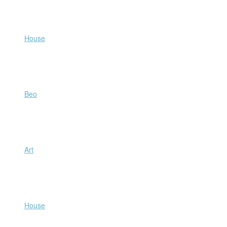
Beo
Art
House