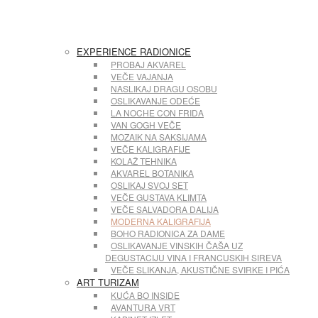
EXPERIENCE RADIONICE
PROBAJ AKVAREL
VEČE VAJANJA
NASLIKAJ DRAGU OSOBU
OSLIKAVANJE ODEĆE
LA NOCHE CON FRIDA
VAN GOGH VEČE
MOZAIK NA SAKSIJAMA
VEČE KALIGRAFIJE
KOLAŽ TEHNIKA
AKVAREL BOTANIKA
OSLIKAJ SVOJ SET
VEČE GUSTAVA KLIMTA
VEČE SALVADORA DALIJA
MODERNA KALIGRAFIJA
BOHO RADIONICA ZA DAME
OSLIKAVANJE VINSKIH ČAŠA UZ
DEGUSTACIJU VINA I FRANCUSKIH SIREVA
VEČE SLIKANJA, AKUSTIČNE SVIRKE I PIĆA
ART TURIZAM
KUĆA BO INSIDE
AVANTURA VRT