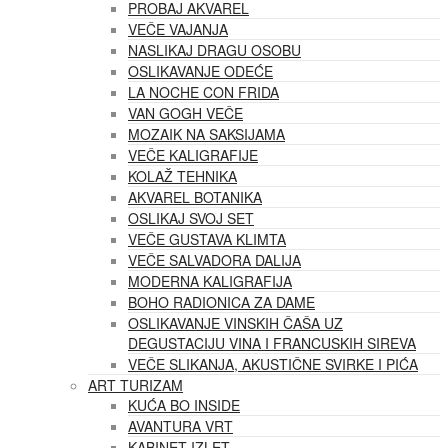
PROBAJ AKVAREL
VEČE VAJANJA
NASLIKAJ DRAGU OSOBU
OSLIKAVANJE ODEĆE
LA NOCHE CON FRIDA
VAN GOGH VEČE
MOZAIK NA SAKSIJAMA
VEČE KALIGRAFIJE
KOLAŽ TEHNIKA
AKVAREL BOTANIKA
OSLIKAJ SVOJ SET
VEČE GUSTAVA KLIMTA
VEČE SALVADORA DALIJA
MODERNA KALIGRAFIJA
BOHO RADIONICA ZA DAME
OSLIKAVANJE VINSKIH ČAŠA UZ
DEGUSTACIJU VINA I FRANCUSKIH SIREVA
VEČE SLIKANJA, AKUSTIČNE SVIRKE I PIĆA
ART TURIZAM
KUĆA BO INSIDE
AVANTURA VRT
KABINET IZLET