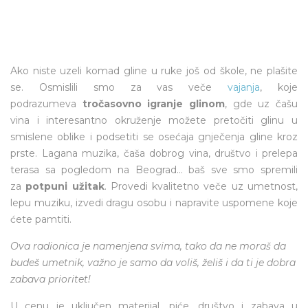
Ako niste uzeli komad gline u ruke još od škole, ne plašite
se. Osmislili smo za vas veče
vajanja
, koje
podrazumeva
tročasovno igranje glinom
, gde uz čašu
vina i interesantno okruženje možete pretočiti glinu u
smislene oblike i podsetiti se osećaja gnječenja gline kroz
prste. Lagana muzika, čaša dobrog vina, društvo i prelepa
terasa sa pogledom na Beograd… baš sve smo spremili
za
potpuni užitak
. Provedi kvalitetno veče uz umetnost,
lepu muziku, izvedi dragu osobu i napravite uspomene koje
ćete pamtiti.
Ova radionica je namenjena svima, tako da ne moraš da
budeš umetnik, važno je samo da voliš, želiš i da ti je dobra
zabava prioritet!
U cenu je uključen materijal, piće, društvo i zabava u