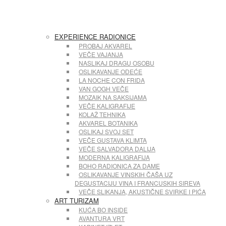
EXPERIENCE RADIONICE
PROBAJ AKVAREL
VEČE VAJANJA
NASLIKAJ DRAGU OSOBU
OSLIKAVANJE ODEĆE
LA NOCHE CON FRIDA
VAN GOGH VEČE
MOZAIK NA SAKSIJAMA
VEČE KALIGRAFIJE
KOLAŽ TEHNIKA
AKVAREL BOTANIKA
OSLIKAJ SVOJ SET
VEČE GUSTAVA KLIMTA
VEČE SALVADORA DALIJA
MODERNA KALIGRAFIJA
BOHO RADIONICA ZA DAME
OSLIKAVANJE VINSKIH ČAŠA UZ
DEGUSTACIJU VINA I FRANCUSKIH SIREVA
VEČE SLIKANJA, AKUSTIČNE SVIRKE I PIĆA
ART TURIZAM
KUĆA BO INSIDE
AVANTURA VRT