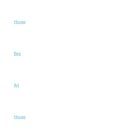
Beo
Art
House