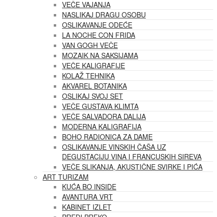
VEČE VAJANJA
NASLIKAJ DRAGU OSOBU
OSLIKAVANJE ODEĆE
LA NOCHE CON FRIDA
VAN GOGH VEČE
MOZAIK NA SAKSIJAMA
VEČE KALIGRAFIJE
KOLAŽ TEHNIKA
AKVAREL BOTANIKA
OSLIKAJ SVOJ SET
VEČE GUSTAVA KLIMTA
VEČE SALVADORA DALIJA
MODERNA KALIGRAFIJA
BOHO RADIONICA ZA DAME
OSLIKAVANJE VINSKIH ČAŠA UZ
DEGUSTACIJU VINA I FRANCUSKIH SIREVA
VEČE SLIKANJA, AKUSTIČNE SVIRKE I PIĆA
ART TURIZAM
KUĆA BO INSIDE
AVANTURA VRT
KABINET IZLET