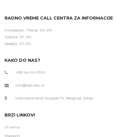
RADNO VREME CALL CENTRA ZA INFORMACIJE
Ponedeljak – Petak: 09-21h
Subota: 09-21h
Nedelja: 09-21h
KAKO DO NAS?
+381 64 914 9390
info@bah.edu.rs
Internacionalnih brigada 74, Beograd, Srbija
BRZI LINKOVI
O nama
Magazin