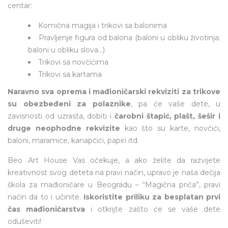
centar:
Komična magija i trikovi sa balonima
Pravljenje figura od balona (baloni u obliku životinja;
baloni u obliku slova…)
Trikovi sa novčićima
Trikovi sa kartama
Naravno sva oprema i mađioničarski rekviziti za trikove
su obezbeđeni za polaznike
, pa će vaše dete, u
zavisnosti od uzrasta, dobiti i
čarobni štapić, plašt, šešir i
druge neophodne rekvizite
kao što su karte, novčići,
baloni, maramice, kanapčići, papiri itd.
Beo Art House Vas očekuje, a ako želite da razvijete
kreativnost svog deteta na pravi način, upravo je naša dečija
škola za mađioničare u Beogradu – “Magična priča”, pravi
način da to i učinite.
Iskoristite priliku za besplatan prvi
čas mađioničarstva
i otkrijte zašto će se vaše dete
oduševiti!