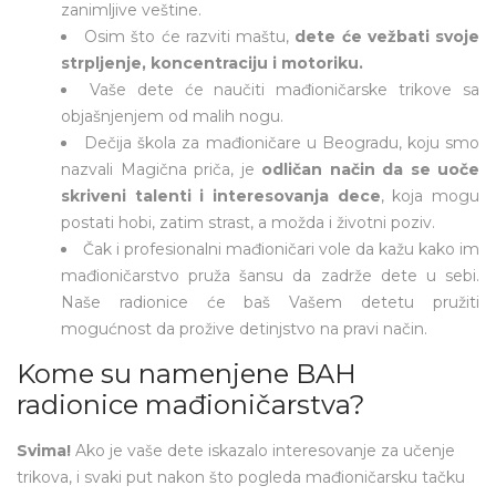
zanimljive veštine.
Osim što će razviti maštu,
dete će vežbati svoje
strpljenje, koncentraciju i motoriku.
Vaše dete će naučiti mađioničarske trikove sa
objašnjenjem od malih nogu.
Dečija škola za mađioničare u Beogradu, koju smo
nazvali Magična priča, je
odličan način da se uoče
skriveni talenti i interesovanja dece
, koja mogu
postati hobi, zatim strast, a možda i životni poziv.
Čak i profesionalni mađioničari vole da kažu kako im
mađioničarstvo pruža šansu da zadrže dete u sebi.
Naše radionice će baš Vašem detetu pružiti
mogućnost da prožive detinjstvo na pravi način.
Kome su namenjene BAH
radionice mađioničarstva?
Svima!
Ako je vaše dete iskazalo interesovanje za učenje
trikova, i svaki put nakon što pogleda mađioničarsku tačku