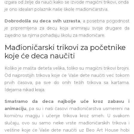
izgara od želje da nauči kako se izvode magični trikovi, onda
je ono idealan polaznik naše škole mađioničarstva.
Dobrodošla su deca svih uzrasta
, a posebna pogodnost
je pripremljena za decu koja animiraju svoje drugare da
zajedno sa njima pohađaju školu za mađioničare.
Mađioničarski trikovi za početnike
koje će deca naučiti
Koliko je mašta deteta velika, toliko su magični trikovi brojni.
Od najprostijih trikova koje će Vaše dete naučiti već tokom
prvih časova, pa sve do onih težih trikova sa kartama.
Idejama nikad kraja.
Smatramo da deca najbolje uče kroz zabavu i
animaciju
, pa su i naši časovi mađioničarstva usmereni na
komičnu magiju i učenje trikova kroz smeh. U svakom
slučaju, ovo su samo neke vrste mađioničarskih trikova i
veštine koje će Vaše dete naučiti uz Beo Art House hobi