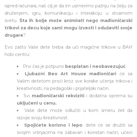
ispred računara, naš cilj je da im usmerimo pažnju na želju za
druženjem, igru, komunikaciju i interakciju u stvarnom
svetu.
Šta ih bolje može animirati nego mađioničarski
trikovi za decu koje sami mogu izvesti i oduševiti svoje
drugare
?
Evo zašto Vaše dete treba da uči magične trikove u BAH
hobi centru:
Prvi čas je potpuno
besplatan i neobavezujuć
.
Ljubazni Beo Art House mađioničari
će sa
Vašim detetom proći kroz sve korake učenja trikova i
kreativnosti, na pedagoški i prijateljski način.
Svi
mađioničarski rekviziti
i dodatna oprema su
uključeni u cenu.
Vaše dete može odlučiti u kom smeru želi da
razvije svoju kreativnost.
Spojićete korisno i lepo
: dete će se družiti sa
svojim vršnjacima na zabavan i koristan način, učeći