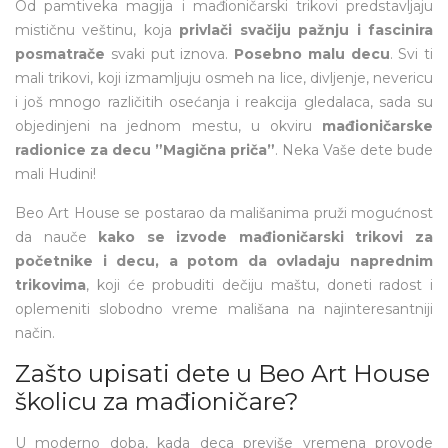
Od pamtiveka magija i mađioničarski trikovi predstavljaju
mističnu veštinu, koja
privlači svačiju pažnju i fascinira
posmatrače
svaki put iznova.
Posebno malu decu
. Svi ti
mali trikovi, koji izmamljuju osmeh na lice, divljenje, nevericu
i još mnogo različitih osećanja i reakcija gledalaca, sada su
objedinjeni na jednom mestu, u okviru
mađioničarske
radionice za decu ”Magična priča”
. Neka Vaše dete bude
mali Hudini!
Beo Art House se postarao da mališanima pruži mogućnost
da nauče
kako se izvode mađioničarski trikovi za
početnike i decu, a potom da ovladaju naprednim
trikovima
, koji će probuditi dečiju maštu, doneti radost i
oplemeniti slobodno vreme mališana na najinteresantniji
način.
Zašto upisati dete u Beo Art House
školicu za mađioničare?
U moderno doba, kada deca previše vremena provode