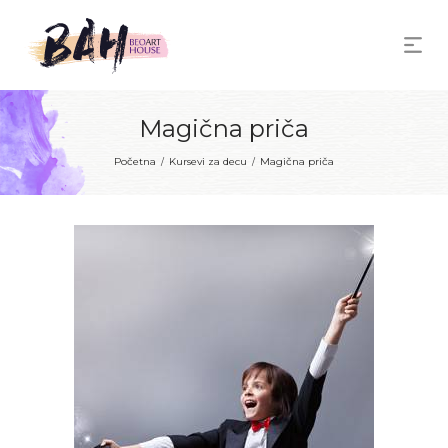
Magična priča
Početna
Kursevi za decu
Magična priča
/
/