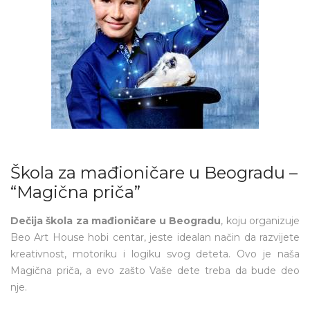
Škola za mađioničare u Beogradu –
“Magična priča”
Dečija škola za mađioničare u Beogradu
, koju organizuje
Beo Art House hobi centar, jeste idealan način da razvijete
kreativnost, motoriku i logiku svog deteta. Ovo je naša
Magična priča, a evo zašto Vaše dete treba da bude deo
nje.