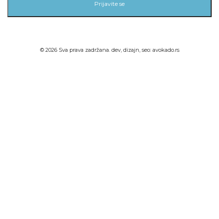
Prijavite se
©
2026
Sva prava zadržana. dev, dizajn, seo:
avokado.rs