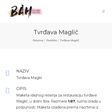
Tvrđava Maglič
Početna
Portfolio
Tvrđava Maglič
/
/
NAZIV
Tvrđava Maglič
OPIS
Maketa idejnog rešenja za restauraciju tvrđave
Maglič, u dolini Ibra. Razmera
1:87
, ručna izrada u
potpunosti. Maketa izrađena prema nacrtima iz