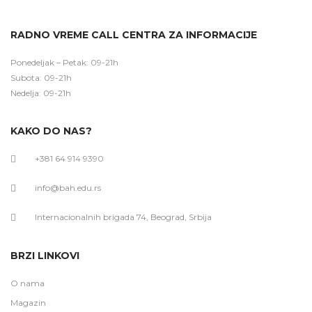
RADNO VREME CALL CENTRA ZA INFORMACIJE
Ponedeljak – Petak: 09-21h
Subota: 09-21h
Nedelja: 09-21h
KAKO DO NAS?
+381 64 914 9390
info@bah.edu.rs
Internacionalnih brigada 74, Beograd, Srbija
BRZI LINKOVI
O nama
Magazin