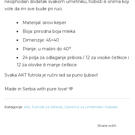
neophodan dodatak svakom umetniku, hobisti ili onima koji
vole da im sve bude pri ruci.
Materijal: sirovi keper
Boja: prirodna boja mleka
Dimenzije: 45×40
Pranje: u mašini do 40°
24 polja za odlaganje pribora / 12 za visoke četkice i
12 za olovke ili manje četkice
Svaka AKT futrola je ručni rad sa puno ljubavi!
Made in Serbia with pure love! 💜
Kategorije:
Akt
,
Futrole za četkice
,
Oprema za umetnike i hobiste
Share with