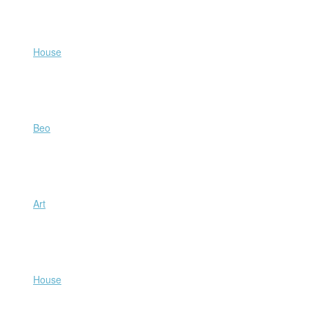
Beo
Art
House