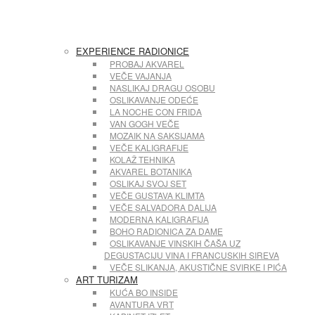
EXPERIENCE RADIONICE
PROBAJ AKVAREL
VEČE VAJANJA
NASLIKAJ DRAGU OSOBU
OSLIKAVANJE ODEĆE
LA NOCHE CON FRIDA
VAN GOGH VEČE
MOZAIK NA SAKSIJAMA
VEČE KALIGRAFIJE
KOLAŽ TEHNIKA
AKVAREL BOTANIKA
OSLIKAJ SVOJ SET
VEČE GUSTAVA KLIMTA
VEČE SALVADORA DALIJA
MODERNA KALIGRAFIJA
BOHO RADIONICA ZA DAME
OSLIKAVANJE VINSKIH ČAŠA UZ
DEGUSTACIJU VINA I FRANCUSKIH SIREVA
VEČE SLIKANJA, AKUSTIČNE SVIRKE I PIĆA
ART TURIZAM
KUĆA BO INSIDE
AVANTURA VRT