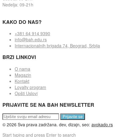
Nedelja: 09-21h
KAKO DO NAS?
+381 64 914 9390
info@bah.edu.rs
Internacionalnih brigada 74, Beograd, Srbija
BRZI LINKOVI
O nama
Magazin
Kontakt
Loyalty program
Opšti Uslovi
PRIJAVITE SE NA BAH NEWSLETTER
Prijavite se
©
2026
Sva prava zadržana. dev, dizajn, seo:
avokado.rs
Start typing and press Enter to search