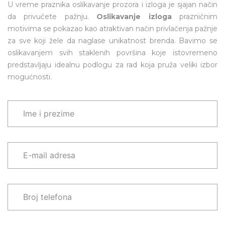
U vreme praznika oslikavanje prozora i izloga je sjajan način
da privučete pažnju.
Oslikavanje izloga
prazničnim
motivima se pokazao kao atraktivan način privlačenja pažnje
za sve koji žele da naglase unikatnost brenda. Bavimo se
oslikavanjem svih staklenih površina koje istovremeno
predstavljaju idealnu podlogu za rad koja pruža veliki izbor
mogućnosti.