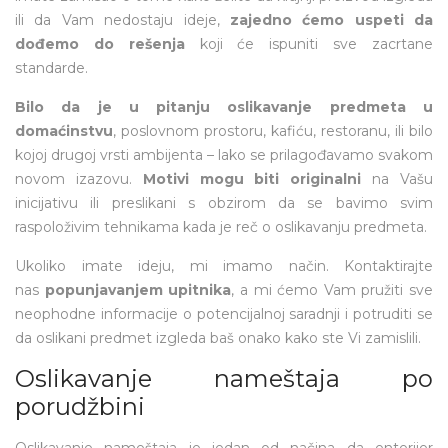
ili da Vam nedostaju ideje,
zajedno ćemo uspeti da
dođemo do rešenja
koji će ispuniti sve zacrtane
standarde.
Bilo da je u pitanju oslikavanje predmeta u
domaćinstvu
, poslovnom prostoru, kafiću, restoranu, ili bilo
kojoj drugoj vrsti ambijenta – lako se prilagođavamo svakom
novom izazovu.
Motivi mogu biti originalni
na Vašu
inicijativu ili preslikani s obzirom da se bavimo svim
raspoloživim tehnikama kada je reč o oslikavanju predmeta.
Ukoliko imate ideju, mi imamo način. Kontaktirajte
nas
popunjavanjem upitnika
, a mi ćemo Vam pružiti sve
neophodne informacije o potencijalnoj saradnji i potruditi se
da oslikani predmet izgleda baš onako kako ste Vi zamislili.
Oslikavanje nameštaja po
porudžbini