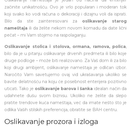
Oslikavanje nameštaja je jedan od načina da enterijer
začinite unikatnošću. Ovo je vrlo popularan i moderan tok
koji svako ko vodi računa o dekoraciji i dizajnu voli da isprati.
Bilo da ste zainteresovani za
oslikavanje starog
nameštaja
ili da želite nekom novom komadu da date lični
pečat – mi Vam stojimo na raspolaganju.
Oslikavanje stolica i stolova, ormana, ramova, polica
,
bilo da je u pitanju oslikavanje drvenih predmeta ili bilo koje
druge podloge – može biti realizovano. Za Vaš dom ili za bilo
koji drugi ambijent, oslikavanje nameštaja je odličan izbor.
Naročito Vam savetujemo ovaj vid ukrašavanja ukoliko se
bavite delatnošću na koju će posebnost enterijera pozitivno
uticati. Tako je
oslikavanje barova i šanka
idealan način da
udahnete dušu svom biznisu. Ukoliko ne želite da slepo
pratite trendove kuća nameštaja, već da imate nešto što je
odlika Vaših stilskih preferencija, obratite se BAH centru.
Oslikavanje prozora i izloga