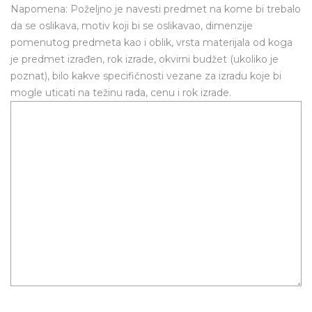
Napomena: Poželjno je navesti predmet na kome bi trebalo
da se oslikava, motiv koji bi se oslikavao, dimenzije
pomenutog predmeta kao i oblik, vrsta materijala od koga
je predmet izrađen, rok izrade, okvirni budžet (ukoliko je
poznat), bilo kakve specifičnosti vezane za izradu koje bi
mogle uticati na težinu rada, cenu i rok izrade.