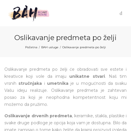
Oslikavanje predmeta po želji
Početna
BAH usluge
Oslikavanje predmeta po želji
/
/
Oslikavanje predmeta po želji će obradovati sve estete i
kreativce koji vole da imaju
unikatne stvari
. Naš tim
vrsnih
stručnjaka
i
umetnika
je u mogućnosti da svaku
Vašu ideju realizuje. Oslikavanje predmeta je zahtevan
posao za koji je neophodna kompetentnost koju mi
možemo da pružimo.
Oslikavanje drvenih predmeta
, keramike, stakla, plastike i
svake druge podloge je opcija koja vam je dostupna. Bilo da
imate zamisao o tome kako želite da krajnji proizvod izgleda