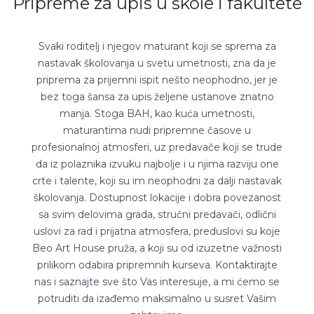
Pripreme za upis u škole i fakultete
Svaki roditelj i njegov maturant koji se sprema za
nastavak školovanja u svetu umetnosti, zna da je
priprema za prijemni ispit nešto neophodno, jer je
bez toga šansa za upis željene ustanove znatno
manja. Stoga BAH, kao kuća umetnosti,
maturantima nudi pripremne časove u
profesionalnoj atmosferi, uz predavače koji se trude
da iz polaznika izvuku najbolje i u njima razviju one
crte i talente, koji su im neophodni za dalji nastavak
školovanja. Dostupnost lokacije i dobra povezanost
sa svim delovima grada, stručni predavači, odlični
uslovi za rad i prijatna atmosfera, preduslovi su koje
Beo Art House pruža, a koji su od izuzetne važnosti
prilikom odabira pripremnih kurseva. Kontaktirajte
nas i saznajte sve što Vas interesuje, a mi ćemo se
potruditi da izađemo maksimalno u susret Vašim