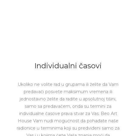
Individualni časovi
Ukoliko ne volite rad u grupama ili želite da Vam
predavači posvete maksimum vremena ili
jednostavno želite da radite u apsolutnoj tišini,
samo sa predavačem, onda su termini za
individualne časove prava stvar za Vas. Beo Art
House Vam nudi mogućnost da pohađate naše
radionice u terminima koji su predviđeni samo za
Vas i u kojima ćete Vaša znanja moći da