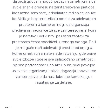
da pruži uslove i mogućnost svim umetnicima da
svoje znanje prenesu na zainteresovane pratioce,
kroz razne seminare, jednokratne radionice, obuke
itd. Veliki je broj umetnika u potrazi za adekvatnim
prostorom u kome bi mogli da organizuju
predavanja i radionice za sve zainteresovane, kojih
je neretko i veliki broj, pa i sami zahtevi za
prostorom često specifični iz mnogo razloga. Da li
je moguće naći adekvatniji prostor od onog u
kome umetnici i amateri rade i stvaraju, gde prave
svoje izložbe i gde je sve prilagođeno umetnosti i
njenim potrebama? Beo Art House nudi povoljne
uslove za organizaciju takvih događaja i poziva sve
zainteresovane da nas slobodno kontaktiraju i
raspitaju se za detalje.