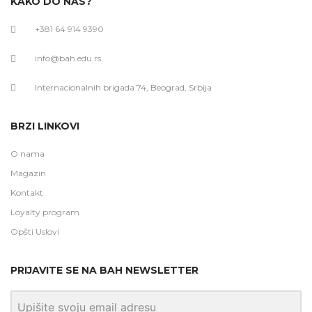
KAKO DO NAS?
+381 64 914 9390
info@bah.edu.rs
Internacionalnih brigada 74, Beograd, Srbija
BRZI LINKOVI
O nama
Magazin
Kontakt
Loyalty program
Opšti Uslovi
PRIJAVITE SE NA BAH NEWSLETTER