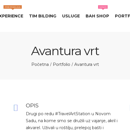
PREPORUKA
NOVO
XPERIENCE
TIM BILDING
USLUGE
BAH SHOP
PORTF
Avantura vrt
Početna
Portfolio
Avantura vrt
/
/
OPIS
Drugi po redu #TravelArtStation u Novom
Sadu, na kome smo se družili uz vajanje, akril i
akvarel. Uživali u roštilju, prelepoj bašti i