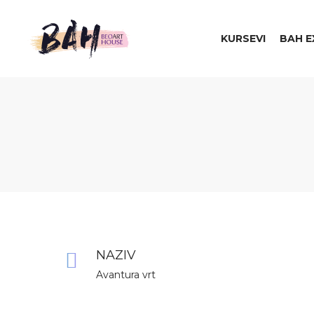
KURSEVI
BAH E
Beo
Art
NAZIV
House
Avantura vrt