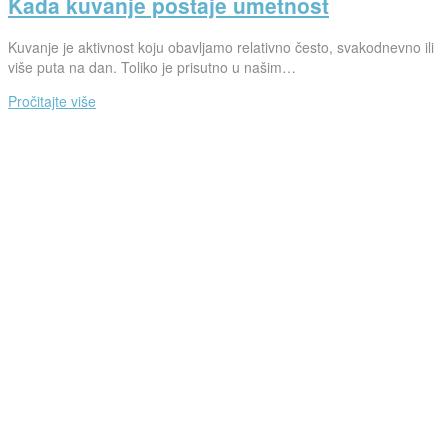
Kada kuvanje postaje umetnost
Kuvanje je aktivnost koju obavljamo relativno često, svakodnevno ili
više puta na dan. Toliko je prisutno u našim…
Pročitajte više