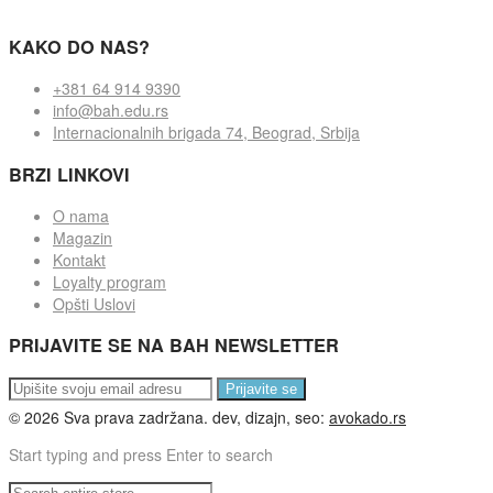
KAKO DO NAS?
+381 64 914 9390
info@bah.edu.rs
Internacionalnih brigada 74, Beograd, Srbija
BRZI LINKOVI
O nama
Magazin
Kontakt
Loyalty program
Opšti Uslovi
PRIJAVITE SE NA BAH NEWSLETTER
Prijavite se
©
2026
Sva prava zadržana. dev, dizajn, seo:
avokado.rs
Start typing and press Enter to search