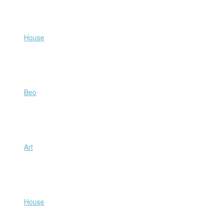
Beo
Art
House