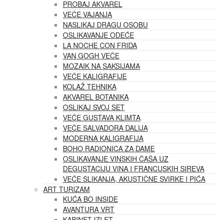
PROBAJ AKVAREL
VEČE VAJANJA
NASLIKAJ DRAGU OSOBU
OSLIKAVANJE ODEĆE
LA NOCHE CON FRIDA
VAN GOGH VEČE
MOZAIK NA SAKSIJAMA
VEČE KALIGRAFIJE
KOLAŽ TEHNIKA
AKVAREL BOTANIKA
OSLIKAJ SVOJ SET
VEČE GUSTAVA KLIMTA
VEČE SALVADORA DALIJA
MODERNA KALIGRAFIJA
BOHO RADIONICA ZA DAME
OSLIKAVANJE VINSKIH ČAŠA UZ
DEGUSTACIJU VINA I FRANCUSKIH SIREVA
VEČE SLIKANJA, AKUSTIČNE SVIRKE I PIĆA
ART TURIZAM
KUĆA BO INSIDE
AVANTURA VRT
KABINET IZLET