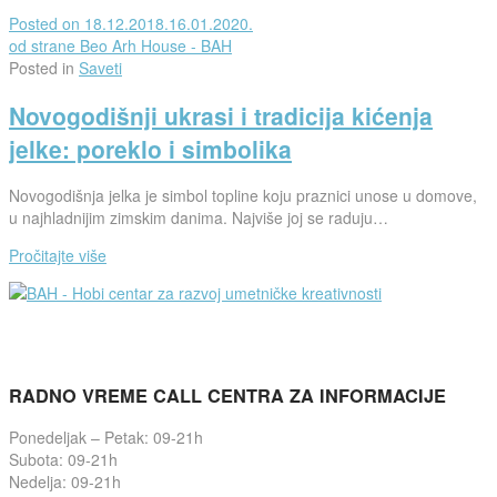
Posted on
18.12.2018.
16.01.2020.
od strane
Beo Arh House - BAH
Posted in
Saveti
Novogodišnji ukrasi i tradicija kićenja
jelke: poreklo i simbolika
Novogodišnja jelka je simbol topline koju praznici unose u domove,
u najhladnijim zimskim danima. Najviše joj se raduju…
Pročitajte više
RADNO VREME CALL CENTRA ZA INFORMACIJE
Ponedeljak – Petak: 09-21h
Subota: 09-21h
Nedelja: 09-21h