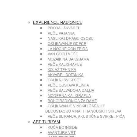
EXPERIENCE RADIONICE
PROBAJ AKVAREL
VEČE VAJANJA
NASLIKAJ DRAGU OSOBU
OSLIKAVANJE ODEĆE
LA NOCHE CON FRIDA
VAN GOGH VEČE
MOZAIK NA SAKSIJAMA
VEČE KALIGRAFIJE
KOLAŽ TEHNIKA
AKVAREL BOTANIKA
OSLIKAJ SVOJ SET
VEČE GUSTAVA KLIMTA
VEČE SALVADORA DALIJA
MODERNA KALIGRAFIJA
BOHO RADIONICA ZA DAME
OSLIKAVANJE VINSKIH ČAŠA UZ
DEGUSTACIJU VINA I FRANCUSKIH SIREVA
VEČE SLIKANJA, AKUSTIČNE SVIRKE I PIĆA
ART TURIZAM
KUĆA BO INSIDE
AVANTURA VRT