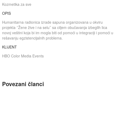
Kozmetika za sve
OPIS
Humanitarna radionica izrade sapuna organizovana u okviru
projekta ‘’Žene žive i na selu’’ sa ciljem obučavanja izbeglih lica
novoj veštini koja bi im mogla biti od pomoći u integraciji i pomoći u
rešavanju egzistencijalnih problema.
KLIJENT
HBO Color Media Events
Povezani članci