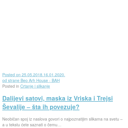
Posted on
25.05.2018.
16.01.2020.
od strane
Beo Arh House - BAH
Posted in
Crtanje i slikanje
Dalijevi satovi, maska iz Vriska i Trejsi
Ševalije – šta ih povezuje?
Neobičan spoj iz naslova govori o najpoznatijim slikama na svetu –
a u tekstu ćete saznati o čemu…