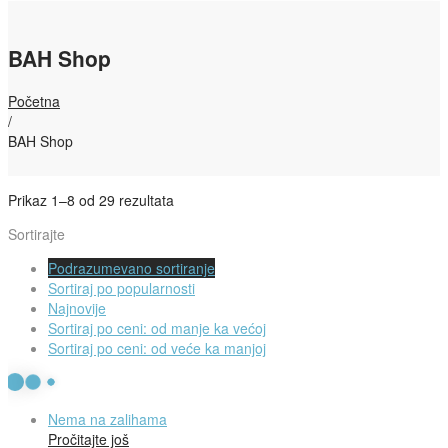
BAH Shop
Početna
/
BAH Shop
Prikaz 1–8 od 29 rezultata
Sortirajte
Podrazumevano sortiranje
Sortiraj po popularnosti
Najnovije
Sortiraj po ceni: od manje ka većoj
Sortiraj po ceni: od veće ka manjoj
Nema na zalihama
Pročitajte još