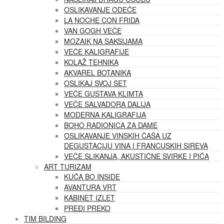
OSLIKAVANJE ODEĆE
LA NOCHE CON FRIDA
VAN GOGH VEČE
MOZAIK NA SAKSIJAMA
VEČE KALIGRAFIJE
KOLAŽ TEHNIKA
AKVAREL BOTANIKA
OSLIKAJ SVOJ SET
VEČE GUSTAVA KLIMTA
VEČE SALVADORA DALIJA
MODERNA KALIGRAFIJA
BOHO RADIONICA ZA DAME
OSLIKAVANJE VINSKIH ČAŠA UZ
DEGUSTACIJU VINA I FRANCUSKIH SIREVA
VEČE SLIKANJA, AKUSTIČNE SVIRKE I PIĆA
ART TURIZAM
KUĆA BO INSIDE
AVANTURA VRT
KABINET IZLET
PREĐI PREKO
TIM BILDING