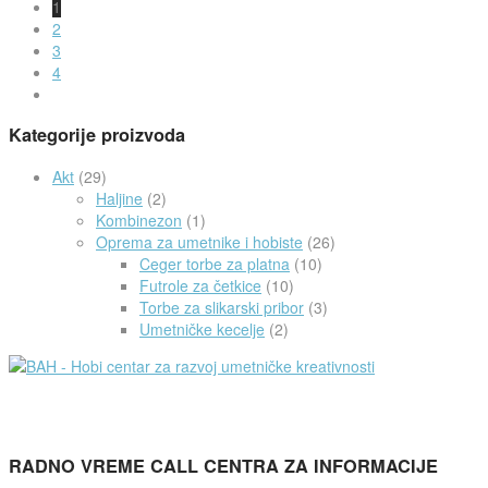
1
2
3
4
Kategorije proizvoda
Akt
(29)
Haljine
(2)
Kombinezon
(1)
Oprema za umetnike i hobiste
(26)
Ceger torbe za platna
(10)
Futrole za četkice
(10)
Torbe za slikarski pribor
(3)
Umetničke kecelje
(2)
RADNO VREME CALL CENTRA ZA INFORMACIJE