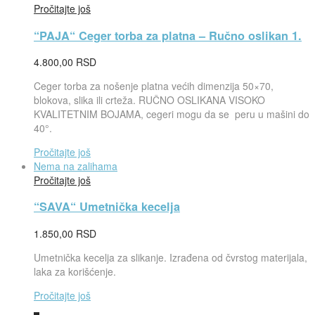
Pročitajte još
“PAJA“ Ceger torba za platna – Ručno oslikan 1.
4.800,00
RSD
Ceger torba za nošenje platna većih dimenzija 50×70,
blokova, slika ili crteža. RUČNO OSLIKANA VISOKO
KVALITETNIM BOJAMA, cegeri mogu da se peru u mašini do
40°.
Pročitajte još
Nema na zalihama
Pročitajte još
“SAVA“ Umetnička kecelja
1.850,00
RSD
Umetnička kecelja za slikanje. Izrađena od čvrstog materijala,
laka za korišćenje.
Pročitajte još