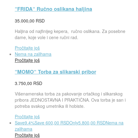
“FRIDA“ Ručno oslikana haljina
35.000,00
RSD
Haljina od najfinijeg kepera, ručno oslikana. Za posebne
dame, koje vole i cene ručni rad.
Pročitajte još
Nema na zalihama
Pročitajte još
“MOMO“ Torba za slikarski pribor
3.750,00
RSD
Višenamenska torba za pakovanje crtačkog i slikarskog
pribora JEDNOSTAVNA I PRAKTIČNA. Ova torba je san i
potreba svakog umetnika ili hobiste.
Pročitajte još
Save
9.4%
Save
600,00
RSD
Only
5.800,00
RSD
Nema na
zalihama
Pročitajte još