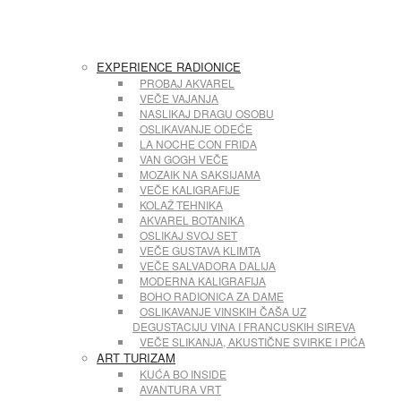
EXPERIENCE RADIONICE
PROBAJ AKVAREL
VEČE VAJANJA
NASLIKAJ DRAGU OSOBU
OSLIKAVANJE ODEĆE
LA NOCHE CON FRIDA
VAN GOGH VEČE
MOZAIK NA SAKSIJAMA
VEČE KALIGRAFIJE
KOLAŽ TEHNIKA
AKVAREL BOTANIKA
OSLIKAJ SVOJ SET
VEČE GUSTAVA KLIMTA
VEČE SALVADORA DALIJA
MODERNA KALIGRAFIJA
BOHO RADIONICA ZA DAME
OSLIKAVANJE VINSKIH ČAŠA UZ
DEGUSTACIJU VINA I FRANCUSKIH SIREVA
VEČE SLIKANJA, AKUSTIČNE SVIRKE I PIĆA
ART TURIZAM
KUĆA BO INSIDE
AVANTURA VRT