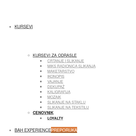
House
Beo
KURSEVI
Art
KURSEVI ZA ODRASLE
CRTANJE I SLIKANJE
MIKS RADIONICA SLIKANJA
MAKETARSTVO
IKONOPIS
VAJANJE
DEKUPAŽ
House
KALIGRAFIJA
MOZAIK
SLIKANJE NA STAKLU
SLIKANJE NA TEKSTILU
CENOVNIK
LOYALTY
BAH EXPERIENCE
PREPORUKA