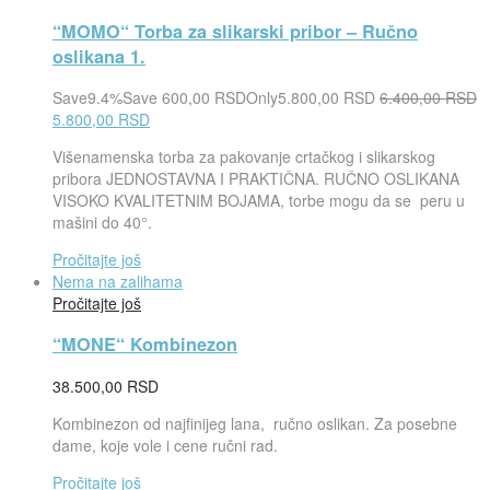
“MOMO“ Torba za slikarski pribor – Ručno
oslikana 1.
Save
9.4%
Save
600,00
RSD
Only
5.800,00
RSD
6.400,00
RSD
5.800,00
RSD
Višenamenska torba za pakovanje crtačkog i slikarskog
pribora JEDNOSTAVNA I PRAKTIČNA. RUČNO OSLIKANA
VISOKO KVALITETNIM BOJAMA, torbe mogu da se peru u
mašini do 40°.
Pročitajte još
Nema na zalihama
Pročitajte još
“MONE“ Kombinezon
38.500,00
RSD
Kombinezon od najfinijeg lana, ručno oslikan. Za posebne
dame, koje vole i cene ručni rad.
Pročitajte još