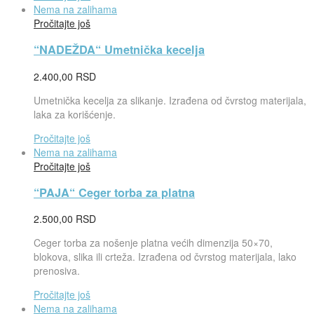
Nema na zalihama
Pročitajte još
“NADEŽDA“ Umetnička kecelja
2.400,00
RSD
Umetnička kecelja za slikanje. Izrađena od čvrstog materijala,
laka za korišćenje.
Pročitajte još
Nema na zalihama
Pročitajte još
“PAJA“ Ceger torba za platna
2.500,00
RSD
Ceger torba za nošenje platna većih dimenzija 50×70,
blokova, slika ili crteža. Izrađena od čvrstog materijala, lako
prenosiva.
Pročitajte još
Nema na zalihama