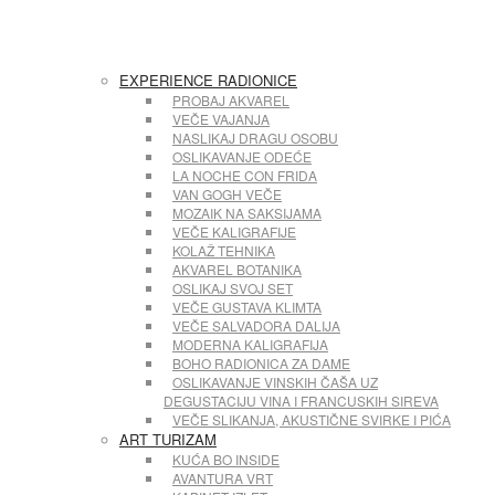
EXPERIENCE RADIONICE
PROBAJ AKVAREL
VEČE VAJANJA
NASLIKAJ DRAGU OSOBU
OSLIKAVANJE ODEĆE
LA NOCHE CON FRIDA
VAN GOGH VEČE
MOZAIK NA SAKSIJAMA
VEČE KALIGRAFIJE
KOLAŽ TEHNIKA
AKVAREL BOTANIKA
OSLIKAJ SVOJ SET
VEČE GUSTAVA KLIMTA
VEČE SALVADORA DALIJA
MODERNA KALIGRAFIJA
BOHO RADIONICA ZA DAME
OSLIKAVANJE VINSKIH ČAŠA UZ
DEGUSTACIJU VINA I FRANCUSKIH SIREVA
VEČE SLIKANJA, AKUSTIČNE SVIRKE I PIĆA
ART TURIZAM
KUĆA BO INSIDE
AVANTURA VRT