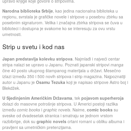
upravo knjige koje govore o stripovima.
Narodna biblioteka Srbije
, kao jedina nacionalna biblioteka u
regionu, svrstala je grafičke novele i stripove u posebnu zbirku sa
posebnim signaturom. Velika i značajna zbirka stripova se čuva u
biblioteci i dostupna je svakome ko se interesuju za ovu vrstu
umetnosti.
Strip u svetu i kod nas
Japan predstavlja kolevku stripova
. Najmlađi i najveći centar
stripa nalazi se upravo u Japanu. Poznati japanski stripovi
manga
čine 40 posto ukupnog štampanog materijala u državi. Mesečno
izlazi između 350 i 500 novih stripova i strip magazina. Najpoznatiji
autor u Japanu je
Osamu Tezuka
koji je napisao stripove Astro boj i
Blekdžek.
U Sjedinjenim Američkim Državama
, tek
pojavom superheroja
dolazi do masovne potrošnje stripova. U Americi postoji razlika
između
comic books
i
graphic novels
. Naime,
comic books
su
sveske od dvadesetak stranica i smatraju se jednom vrstom
razbibrige, dok su
graphic novels
crtani romani u obliku albuma i
pravljeni sa umetničkim pretenzijama.