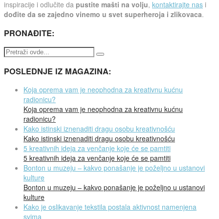
inspiracije i odlučite da
pustite mašti na volju
,
kontaktirajte nas
i
dođite da se zajedno vinemo u svet superheroja i zlikovaca
.
PRONAĐITE:
POSLEDNJE IZ MAGAZINA:
Koja oprema vam je neophodna za kreativnu kućnu
radionicu?
Koja oprema vam je neophodna za kreativnu kućnu
radionicu?
Kako istinski iznenaditi dragu osobu kreativnošću
Kako istinski iznenaditi dragu osobu kreativnošću
5 kreativnih ideja za venčanje koje će se pamtiti
5 kreativnih ideja za venčanje koje će se pamtiti
Bonton u muzeju – kakvo ponašanje je poželjno u ustanovi
kulture
Bonton u muzeju – kakvo ponašanje je poželjno u ustanovi
kulture
Kako je oslikavanje tekstila postala aktivnost namenjena
svima