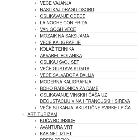
VEČE VAJANJA
NASLIKAJ DRAGU OSOBU
OSLIKAVANJE ODEĆE
LA NOCHE CON FRIDA
VAN GOGH VEČE
MOZAIK NA SAKSIJAMA
VEČE KALIGRAFIJE
KOLAŽ TEHNIKA
AKVAREL BOTANIKA
OSLIKAJ SVOJ SET
VEČE GUSTAVA KLIMTA
VEČE SALVADORA DALIJA
MODERNA KALIGRAFIJA
BOHO RADIONICA ZA DAME
OSLIKAVANJE VINSKIH ČAŠA UZ
DEGUSTACIJU VINA I FRANCUSKIH SIREVA
VEČE SLIKANJA, AKUSTIČNE SVIRKE I PIĆA
ART TURIZAM
KUĆA BO INSIDE
AVANTURA VRT
KABINET IZLET