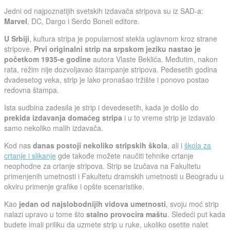
Jedni od najpoznatijih svetskih izdavača stripova su iz SAD-a:
Marvel
, DC, Dargo i Serđo Boneli editore.
U Srbiji
, kultura stripa je popularnost stekla uglavnom kroz strane
stripove.
Prvi originalni strip na srpskom jeziku nastao je
početkom 1935-e godine
autora Vlaste Beklića. Međutim, nakon
rata, režim nije dozvoljavao štampanje stripova. Pedesetih godina
dvadesetog veka, strip je lako pronašao tržište i ponovo postao
redovna štampa.
Ista sudbina zadesila je strip i devedesetih, kada je došlo do
prekida izdavanja domaćeg stripa
i u to vreme strip je izdavalo
samo nekoliko malih izdavača.
Kod nas
danas postoji nekoliko stripskih škola
, ali i
škola za
crtanje i slikanje
gde takođe možete naučiti tehnike crtanje
neophodne za crtanje stripova. Strip se izučava na Fakultetu
primenjenih umetnosti i Fakultetu dramskih umetnosti u Beogradu u
okviru primenje grafike i opšte scenaristike.
Kao
jedan od najslobodnijih vidova umetnosti
, svoju moć strip
nalazi upravo u tome što
stalno provocira maštu
. Sledeći put kada
budete imali priliku da uzmete strip u ruke, ukoliko osetite nalet