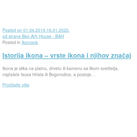
Posted on
01.04.2019.
16.01.2020.
od strane
Beo Arh House - BAH
Posted in
Ikonopis
Istorija ikona – vrste ikona i njihov značaj
Ikona je slika na platnu, drvetu ili kamenu sa likom svetitelja,
najčešće Isusa Hrista ili Bogorodice, a postoje…
Pročitajte više