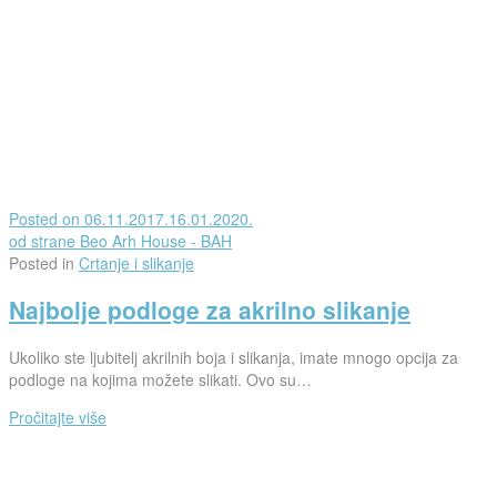
Posted on
06.11.2017.
16.01.2020.
od strane
Beo Arh House - BAH
Posted in
Crtanje i slikanje
Najbolje podloge za akrilno slikanje
Ukoliko ste ljubitelj akrilnih boja i slikanja, imate mnogo opcija za
podloge na kojima možete slikati. Ovo su…
Pročitajte više