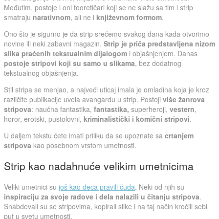
Međutim, postoje i oni teoretičari koji se ne slažu sa tim i strip
smatraju
narativnom
, ali ne i
književnom formom
.
Ono što je sigurno je da strip srećemo svakog dana kada otvorimo
novine ili neki zabavni magazin.
Strip je priča predstavljena nizom
slika praćenih tekstualnim dijalogom
i objašnjenjem. Danas
postoje stripovi koji su samo u slikama
, bez dodatnog
tekstualnog objašnjenja.
Stil stripa se menjao, a najveći uticaj imala je omladina koja je kroz
različite publikacije uvela avangardu u strip. Postoji
više žanrova
stripova
: naučna fantastika,
fantastika,
superheroji,
vestern
,
horor, erotski, pustolovni,
kriminalistički i komični stripovi
.
U daljem tekstu ćete imati priliku da se upoznate sa
crtanjem
stripova
kao posebnom vrstom umetnosti.
Strip kao nadahnuće velikim umetnicima
Veliki umetnici su
još kao deca pravili čuda
. Neki od njih su
inspiraciju za svoje radove i dela nalazili u čitanju stripova
.
Snabdevali su se stripovima, kopirali slike i na taj način kročili sebi
put u svetu umetnosti.