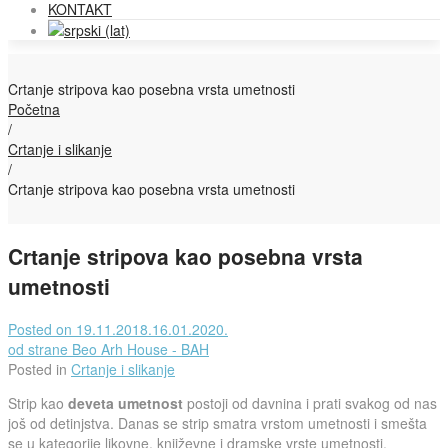
KONTAKT
Crtanje stripova kao posebna vrsta umetnosti
Početna
/
Crtanje i slikanje
/
Crtanje stripova kao posebna vrsta umetnosti
Crtanje stripova kao posebna vrsta
umetnosti
Posted on
19.11.2018.
16.01.2020.
od strane
Beo Arh House - BAH
Posted in
Crtanje i slikanje
Strip kao
deveta umetnost
postoji od davnina i prati svakog od nas
još od detinjstva. Danas se strip smatra vrstom umetnosti i smešta
se u kategorije likovne, književne i dramske vrste umetnosti.