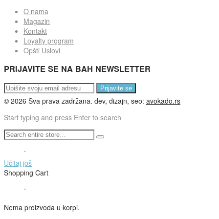
O nama
Magazin
Kontakt
Loyalty program
Opšti Uslovi
PRIJAVITE SE NA BAH NEWSLETTER
Prijavite se
©
2026
Sva prava zadržana. dev, dizajn, seo:
avokado.rs
Start typing and press Enter to search
Učitaj još
Shopping Cart
Nema proizvoda u korpi.