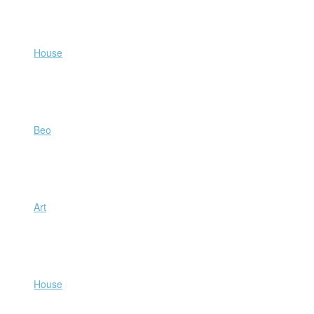
Beo
Art
House