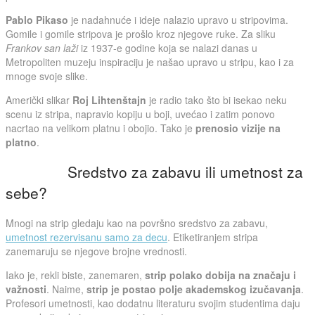
Pablo Pikaso
je nadahnuće i ideje nalazio upravo u stripovima.
Gomile i gomile stripova je prošlo kroz njegove ruke. Za sliku
Frankov san laži
iz 1937-e godine koja se nalazi danas u
Metropoliten muzeju inspiraciju je našao upravo u stripu, kao i za
mnoge svoje slike.
Američki slikar
Roj Lihtenštajn
je radio tako što bi isekao neku
scenu iz stripa, napravio kopiju u boji, uvećao i zatim ponovo
nacrtao na velikom platnu i obojio. Tako je
prenosio vizije na
platno
.
Sredstvo za zabavu ili umetnost za
sebe?
Mnogi na strip gledaju kao na površno sredstvo za zabavu,
umetnost rezervisanu samo za decu
. Etiketiranjem stripa
zanemaruju se njegove brojne vrednosti.
Iako je, rekli biste, zanemaren,
strip polako dobija na značaju i
važnosti
. Naime,
strip je postao polje akademskog izučavanja
.
Profesori umetnosti, kao dodatnu literaturu svojim studentima daju