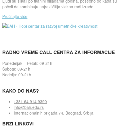
Ljudi su slikali po tkanini hiljadama godina, posebno od kada su
počeli da kombinuju najrazličitija vlakna radi izrade…
Pročitajte više
RADNO VREME CALL CENTRA ZA INFORMACIJE
Ponedeljak – Petak: 09-21h
Subota: 09-21h
Nedelja: 09-21h
KAKO DO NAS?
+381 64 914 9390
info@bah.edu.rs
Internacionalnih brigada 74, Beograd, Srbija
BRZI LINKOVI