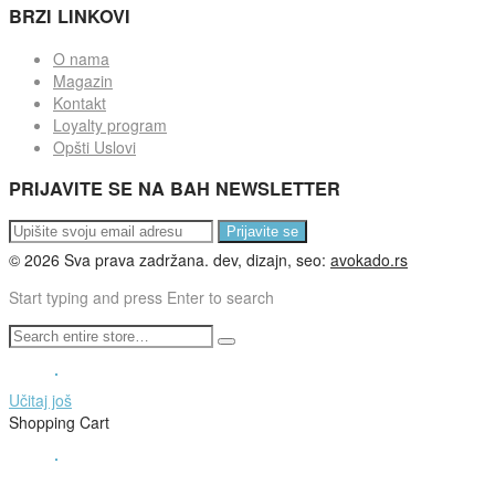
BRZI LINKOVI
O nama
Magazin
Kontakt
Loyalty program
Opšti Uslovi
PRIJAVITE SE NA BAH NEWSLETTER
Prijavite se
©
2026
Sva prava zadržana. dev, dizajn, seo:
avokado.rs
Start typing and press Enter to search
Učitaj još
Shopping Cart