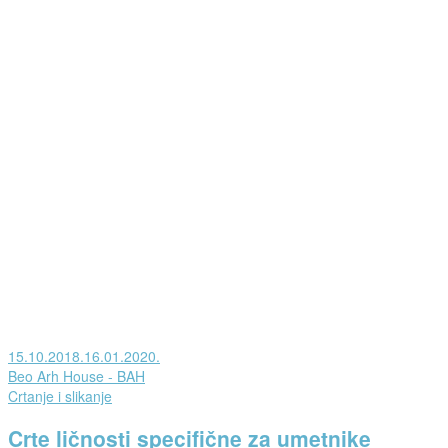
Posted
15.10.2018.
16.01.2020.
on
od
Beo Arh House - BAH
strane
Posted
Crtanje i slikanje
in
Crte ličnosti specifične za umetnike