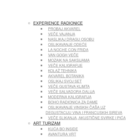
EXPERIENCE RADIONICE
PROBAJ AKVAREL
VEČE VAJANJA
NASLIKAJ DRAGU OSOBU
OSLIKAVANJE ODEĆE
LA NOCHE CON FRIDA
VAN GOGH VEČE
MOZAIK NA SAKSIJAMA
VEČE KALIGRAFIJE
KOLAŽ TEHNIKA
AKVAREL BOTANIKA
OSLIKAJ SVOJ SET
VEČE GUSTAVA KLIMTA
VEČE SALVADORA DALIJA
MODERNA KALIGRAFIJA
BOHO RADIONICA ZA DAME
OSLIKAVANJE VINSKIH ČAŠA UZ
DEGUSTACIJU VINA I FRANCUSKIH SIREVA
VEČE SLIKANJA, AKUSTIČNE SVIRKE I PIĆA
ART TURIZAM
KUĆA BO INSIDE
AVANTURA VRT