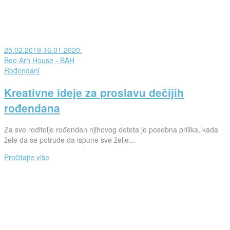
Posted
25.02.2019.
16.01.2020.
on
od
Beo Arh House - BAH
strane
Posted
Rođendani
in
Kreativne ideje za proslavu dečijih
rođendana
Za sve roditelje rođendan njihovog deteta je posebna prilika, kada
žele da se potrude da ispune sve želje…
Pročitajte više