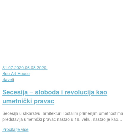
Posted
31.07.2020.
06.08.2020.
on
od
Beo Art House
strane
Posted
Saveti
in
Secesija – sloboda i revolucija kao
umetnički pravac
Secesija u slikarstvu, arhitekturi i ostalim primenjim umetnostima
predstavlja umetnički pravac nastao u 19. veku, nastao je kao…
Pročitajte više