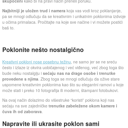
skupoceni
kako bi na pravi način preneli poruku.
Najbitniji je uložen trud i namera
koja vas vodi kroz poklanjanje,
pa se mnogi odlučuju da se kreativnim i unikatnim poklonima izdvoje
u očima primalaca. Pročitajte na koje sve načine i vi možete postići
baš to.
Poklonite nešto nostalgično
Kreativni pokloni nose posebnu težinu
, ne samo jer se ne sreću
često i izlaze iz okvira uobičajenog i već viđenog, već zbog toga što
bude neku nostalgiju i
sećaju nas na drage osobe i trenutke
provedene s njima
. Zbog toga se mnogi odlučuju da ožive stare
uspomene kreativnim poklonima kao što su elegantni ramovi u koje
može stati i preko 10 fotografija ili moderni, štampani fotobukovi.
Na ovaj način dolazimo do višestruke “koristi” poklona koji nas
sećaju na sve zajedničke
trenutke zabeležene okom kamere i
čuva ih od zaborava
.
Napravite ili ukrasite poklon sami