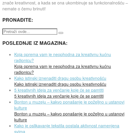
znače kreativnost, a kada se ona ukombinuje sa funkcionalnošću –
nemate o čemu brinuti!
PRONAĐITE:
POSLEDNJE IZ MAGAZINA:
Koja oprema vam je neophodna za kreativnu kućnu
radionicu?
Koja oprema vam je neophodna za kreativnu kućnu
radionicu?
Kako istinski iznenaditi dragu osobu kreativnošću
Kako istinski iznenaditi dragu osobu kreativnošću
5 kreativnih ideja za venčanje koje će se pamtiti
5 kreativnih ideja za venčanje koje će se pamtiti
Bonton u muzeju – kakvo ponašanje je poželjno u ustanovi
kulture
Bonton u muzeju – kakvo ponašanje je poželjno u ustanovi
kulture
Kako je oslikavanje tekstila postala aktivnost namenjena
svima