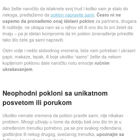
Ako želite naročito da istaknete svoj trud i koliko vam je stalo do
nekoga, predlažemo da
poklon napravite sami
.
Često ni ne
uspemo da pronađemo onaj idelani poklon
za partnera, drugara
ili roditelje, ne uklapa nam se u njihov stil ili ono što bi oni želeli da
imaju – pa je idelan kompromis da im poklon iznenađenje priredite
tako što ćete ga sami napraviti.
Osim volje i nešto slobodnog vremena, biće vam potreban i ukrasni
papir, makaze, lepak, ili boje ukoliko “samo” želite da nekom
kupljenom poklonu date naročitu notu emocije
ručnim
ukrašavanjem
.
Neophodni pokloni sa unikatnom
posvetom ili porukom
Ukoliko nemate vremena da poklon pravite sami, nije nikakav
problem. Mnogi uživaju u tome da dobiju baš ono što im je u
određenom trenutku potrebno, pa se pre svakog rođendana,
godišnjice ili nekog drugog, svečanog trenutka,
upoznajte sa