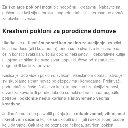
Za školarce pokloni
mogu biti neobičniji i kreativniji. Nabavite im
peščani sat koji sija u mraku, magnetnu tablu ili interesantne držače
za olovke i sveske.
Kreativni pokloni za porodične domove
Ukoliko ste u dilemi
šta poneti kao poklon za useljenje
porodici
koja ima decu (ali i koja nema), onda su to stvari za koje znate da
će ih koristiti svaki dan. To su obično neki setovi ili dekorativne kutije
u kojima se skladište sitne stvari poput ključeva od stana/kuće,
dugmad ili karte za prevoz.
Kasica je rado viđen poklon u svakom, višečlanom domaćinstvu, jer
svi skupljamo sitnan novac po džepovima i komodama. Prekrivači,
podmetači za čaše, šoljice za kafu, lampe kao i zanimljivi ramovi,
držači za koverte ili poruke takođe su neki od načina da pogodite
potrebe i
poklonite nešto korisno a istovremeno veoma
kreativno
.
Jedino čemu treba posvetiti pažnju jeste
odabir zanimljivih nijansi
i kreativnih dezena
koji će se uklopiti u stil (ali i dekor sobe) osobe
koju darujete. Čak iako ne poznajete nekoga, savršeni pokloni