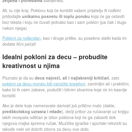
željama i potrebama
slavljenika.
Ali, tu nije kraj. Poklonu koji će koristiti vašem prijatelju ili rodbini
pridodajte
unikatnu posvetu ili toplu poruku
koja će ga ostaviti
bez teksta i koju će čuvati jednako kao i sam poklon (pa čak i dugo
nakon njega).
Pokloni za rođendan
, kao i druge prilike, su posebno slatki kada im
dodate lični pečat!
Idealni pokloni za decu – probudite
kreativnost u njima
Poznato je da su
deca najveći, ali i najiskreniji kritičari
, zato
pokloni za decu moraju biti naročito kreativni
, zanimljivi ali i praktični,
kako bi ih osim zabave, podučili i bitnim stvarima koje će im kasnije
koristiti.
Ako je dete koje nameravate darivati još prilično malo (dakle,
predškolskog uzrasta i mlađe
), dečji pribor za ručavanje uz knjigu
lakih recepata odličan je izbor poklona koji će ga zabaviti dok
njegova majka sprema ručak. Muzičke igračke i sportski rekviziti su
takođe neki od dobrih izbora za decu ove dobi.