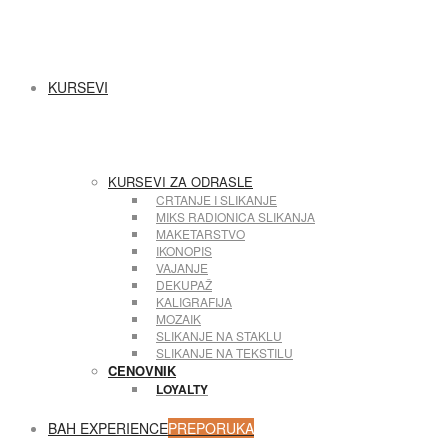
House
Beo
KURSEVI
Art
KURSEVI ZA ODRASLE
CRTANJE I SLIKANJE
MIKS RADIONICA SLIKANJA
MAKETARSTVO
IKONOPIS
VAJANJE
DEKUPAŽ
House
KALIGRAFIJA
MOZAIK
SLIKANJE NA STAKLU
SLIKANJE NA TEKSTILU
CENOVNIK
LOYALTY
BAH EXPERIENCE
PREPORUKA