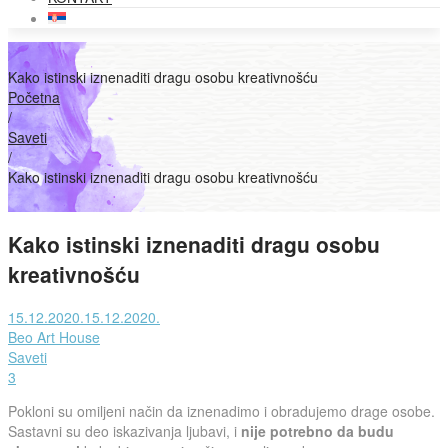
Kako istinski iznenaditi dragu osobu kreativnošću
Početna
/
Saveti
/
Kako istinski iznenaditi dragu osobu kreativnošću
Kako istinski iznenaditi dragu osobu
kreativnošću
Posted
15.12.2020.
15.12.2020.
on
od
Beo Art House
strane
Posted
Saveti
in
3
Pokloni su omiljeni način da iznenadimo i obradujemo drage osobe.
Sastavni su deo iskazivanja ljubavi, i
nije potrebno da budu