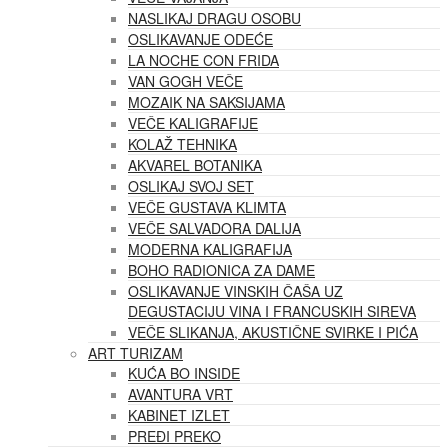
NASLIKAJ DRAGU OSOBU
OSLIKAVANJE ODEĆE
LA NOCHE CON FRIDA
VAN GOGH VEČE
MOZAIK NA SAKSIJAMA
VEČE KALIGRAFIJE
KOLAŽ TEHNIKA
AKVAREL BOTANIKA
OSLIKAJ SVOJ SET
VEČE GUSTAVA KLIMTA
VEČE SALVADORA DALIJA
MODERNA KALIGRAFIJA
BOHO RADIONICA ZA DAME
OSLIKAVANJE VINSKIH ČAŠA UZ
DEGUSTACIJU VINA I FRANCUSKIH SIREVA
VEČE SLIKANJA, AKUSTIČNE SVIRKE I PIĆA
ART TURIZAM
KUĆA BO INSIDE
AVANTURA VRT
KABINET IZLET
PREĐI PREKO