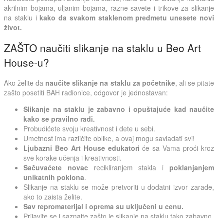
akrilnim bojama, uljanim bojama, razne savete i trikove za slikanje
na staklu i
kako da svakom staklenom predmetu unesete novi
život.
ZAŠTO naučiti slikanje na staklu u Beo Art
House-u?
Ako želite da
naučite slikanje na staklu za početnike
, ali se pitate
zašto posetiti BAH radionice, odgovor je jednostavan:
Slikanje na staklu je zabavno i opuštajuće kad naučite
kako se pravilno radi.
Probudićete svoju kreativnost i dete u sebi.
Umetnost ima različite oblike, a ovaj mogu savladati svi!
Ljubazni Beo Art House edukatori
će sa Vama proći kroz
sve korake učenja i kreativnosti.
Sačuvaćete novac
recikliranjem stakla i
poklanjanjem
unikatnih poklona
.
Slikanje na staklu se može pretvoriti u dodatni izvor zarade,
ako to zaista želite.
Sav repromaterijal i oprema su uključeni u cenu.
Prijavite se
i saznajte zašto je slikanje na staklu tako zabavno.