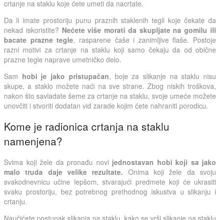
crtanje na staklu koje ćete umeti da nacrtate.
Da li imate prostoriju punu praznih staklenih tegli koje čekate da
nekad iskoristite?
Nećete više morati da skupljate na gomilu ili
bacate prazne tegle
, rasparene čaše i zanimljive flaše. Postoje
razni motivi za crtanje na staklu koji samo čekaju da od obične
prazne tegle naprave umetničko delo.
Sam
hobi je jako pristupačan
, boje za slikanje na staklu nisu
skupe, a staklo možete naći na sve strane. Zbog niskih troškova,
nakon što savladate šeme za crtanje na staklu, svoje umeće možete
unovčiti i stvoriti dodatan vid zarade kojim ćete nahraniti porodicu.
Kome je radionica crtanja na staklu
namenjena?
Svima koji žele da pronađu novi
jednostavan hobi koji sa jako
malo truda daje velike rezultate.
Onima koji žele da svoju
svakodnevnicu učine lepšom, stvarajući predmete koji će ukrasiti
svaku prostoriju, bez potrebnog prethodnog iskustva u slikanju i
crtanju.
Naučićete postupak slikanja na staklu, kako se vrši slikanje na staklu