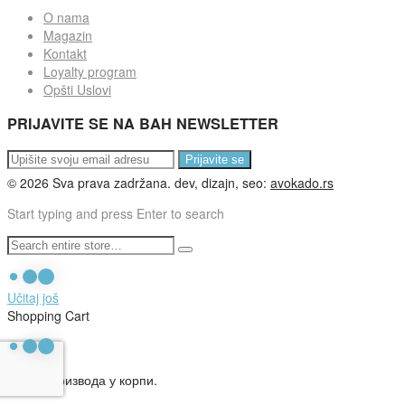
O nama
Magazin
Kontakt
Loyalty program
Opšti Uslovi
PRIJAVITE SE NA BAH NEWSLETTER
Prijavite se
©
2026
Sva prava zadržana. dev, dizajn, seo:
avokado.rs
Start typing and press Enter to search
Učitaj još
Shopping Cart
Нема производа у корпи.