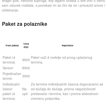
dragih ljudi, naročito supruga, koji lagano izrasta u sve ono o čemu
sam oduvek maštala, a ponekad mi se čini da će i prevazići snove i
očekivanja.
Paket za polaznike
Cena
Vrste paketa
Napomene
RSD
Paket (4
Paket važi 4 nedelje od prvog uplaćenog
9500
termina)
termina.
Seniori
8500
Pojedinačan
3500
termin
Individualni
Za termine individualnih časova dogovaramo se
časovi
Na
od slučaja do slučaja, prema raspoloživosti
paket (4
upit
predavača i termina, kao i prema slobodnom
termina)
vremenu polaznika.