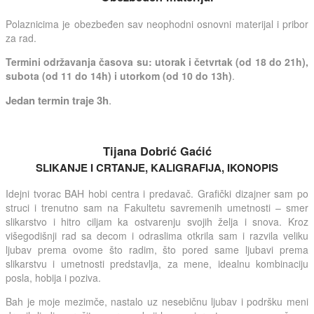
Polaznicima je obezbeđen sav neophodni osnovni materijal i pribor
za rad.
Termini održavanja časova su: utorak i četvrtak (od 18 do 21h),
subota (od 11 do 14h) i utorkom (od 10 do 13h)
.
Jedan termin traje 3h
.
Tijana Dobrić Gaćić
SLIKANJE I CRTANJE, KALIGRAFIJA, IKONOPIS
Idejni tvorac BAH hobi centra i predavač. Grafički dizajner sam po
struci i trenutno sam na Fakultetu savremenih umetnosti – smer
slikarstvo i hitro ciljam ka ostvarenju svojih želja i snova. Kroz
višegodišnji rad sa decom i odraslima otkrila sam i razvila veliku
ljubav prema ovome što radim, što pored same ljubavi prema
slikarstvu i umetnosti predstavlja, za mene, idealnu kombinaciju
posla, hobija i poziva.
Bah je moje mezimče, nastalo uz nesebičnu ljubav i podršku meni