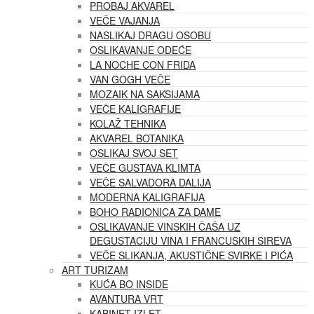
PROBAJ AKVAREL
VEČE VAJANJA
NASLIKAJ DRAGU OSOBU
OSLIKAVANJE ODEĆE
LA NOCHE CON FRIDA
VAN GOGH VEČE
MOZAIK NA SAKSIJAMA
VEČE KALIGRAFIJE
KOLAŽ TEHNIKA
AKVAREL BOTANIKA
OSLIKAJ SVOJ SET
VEČE GUSTAVA KLIMTA
VEČE SALVADORA DALIJA
MODERNA KALIGRAFIJA
BOHO RADIONICA ZA DAME
OSLIKAVANJE VINSKIH ČAŠA UZ
DEGUSTACIJU VINA I FRANCUSKIH SIREVA
VEČE SLIKANJA, AKUSTIČNE SVIRKE I PIĆA
ART TURIZAM
KUĆA BO INSIDE
AVANTURA VRT
KABINET IZLET