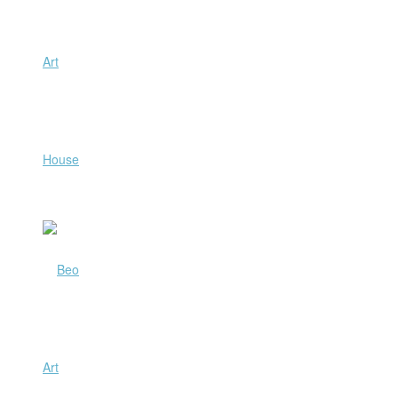
Art
House