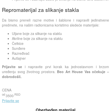
Repromaterijal za slikanje stakla
Da bismo preneli razne motive i šablone i napravili jedinstvene
predmete, na našim radionicama koristimo sledeće materijale:
Uljane boje za slikanje na staklu
Akrilne boje za slikanje na staklu
Četkice
Sunđere
Razređivač
Autlajner
Prijavite se
i napravite prvi korak ka jednostavnom i brzom
uređenju svog životnog prostora.
Beo Art House Vas očekuje –
dobrodošli.
CENA
od
RSD
3500
Prijavite se
Obezbeđen materijal