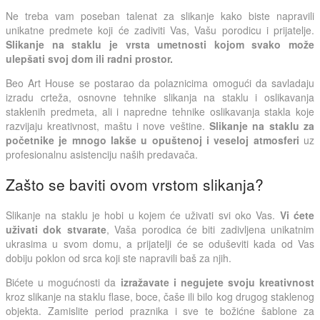
Ne treba vam poseban talenat za slikanje kako biste napravili
unikatne predmete koji će zadiviti Vas, Vašu porodicu i prijatelje.
Slikanje na staklu je vrsta umetnosti kojom svako može
ulepšati svoj dom ili radni prostor.
Beo Art House se postarao da polaznicima omogući da savladaju
izradu crteža, osnovne tehnike slikanja na staklu i oslikavanja
staklenih predmeta, ali i napredne tehnike oslikavanja stakla koje
razvijaju kreativnost, maštu i nove veštine.
Slikanje na staklu za
početnike je mnogo lakše u opuštenoj i veseloj atmosferi
uz
profesionalnu asistenciju naših predavača.
Zašto se baviti ovom vrstom slikanja?
Slikanje na staklu je hobi u kojem će uživati svi oko Vas.
Vi ćete
uživati dok stvarate
, Vaša porodica će biti zadivljena unikatnim
ukrasima u svom domu, a prijatelji će se oduševiti kada od Vas
dobiju poklon od srca koji ste napravili baš za njih.
Bićete u mogućnosti da
izražavate i negujete svoju kreativnost
kroz slikanje na staklu flase, boce, čaše ili bilo kog drugog staklenog
objekta. Zamislite period praznika i sve te božićne šablone za