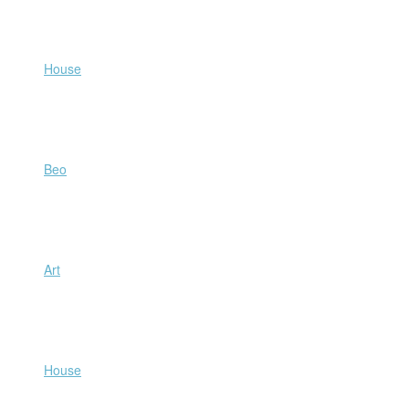
Beo
Art
House