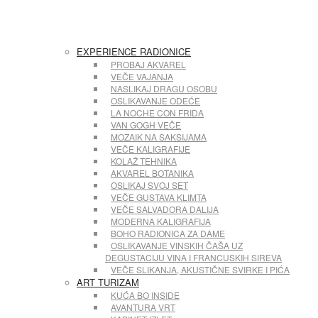
EXPERIENCE RADIONICE
PROBAJ AKVAREL
VEČE VAJANJA
NASLIKAJ DRAGU OSOBU
OSLIKAVANJE ODEĆE
LA NOCHE CON FRIDA
VAN GOGH VEČE
MOZAIK NA SAKSIJAMA
VEČE KALIGRAFIJE
KOLAŽ TEHNIKA
AKVAREL BOTANIKA
OSLIKAJ SVOJ SET
VEČE GUSTAVA KLIMTA
VEČE SALVADORA DALIJA
MODERNA KALIGRAFIJA
BOHO RADIONICA ZA DAME
OSLIKAVANJE VINSKIH ČAŠA UZ
DEGUSTACIJU VINA I FRANCUSKIH SIREVA
VEČE SLIKANJA, AKUSTIČNE SVIRKE I PIĆA
ART TURIZAM
KUĆA BO INSIDE
AVANTURA VRT