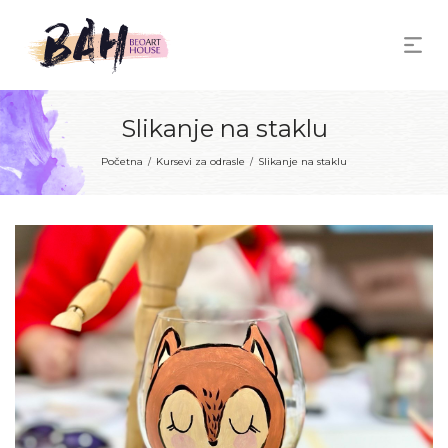
Slikanje na staklu
Početna
Kursevi za odrasle
Slikanje na staklu
/
/