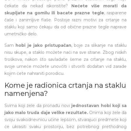
čekate da nekad iskoristite?
Nećete više morati da
skupljate na gomilu ili bacate prazne tegle
, rasparene
čaše i zanimljive flaše. Postoje razni motivi za crtanje na
staklu koji samo čekaju da od obične prazne tegle naprave
umetničko delo.
Sam
hobi je jako pristupačan
, boje za slikanje na staklu
nisu skupe, a staklo možete naći na sve strane. Zbog niskih
troškova, nakon što savladate šeme za crtanje na staklu,
svoje umeće možete unovčiti i stvoriti dodatan vid zarade
kojim ćete nahraniti porodicu.
Kome je radionica crtanja na staklu
namenjena?
Svima koji žele da pronađu novi
jednostavan hobi koji sa
jako malo truda daje velike rezultate.
Onima koji žele da
svoju svakodnevnicu učine lepšom, stvarajući predmete koji
će ukrasiti svaku prostoriju, bez potrebnog prethodnog