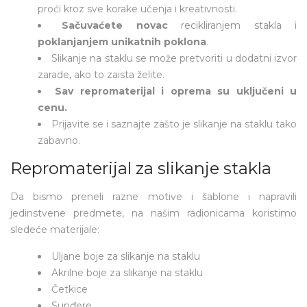
proći kroz sve korake učenja i kreativnosti.
Sačuvaćete novac
recikliranjem stakla i
poklanjanjem unikatnih poklona
.
Slikanje na staklu se može pretvoriti u dodatni izvor
zarade, ako to zaista želite.
Sav repromaterijal i oprema su uključeni u
cenu.
Prijavite se
i saznajte zašto je slikanje na staklu tako
zabavno.
Repromaterijal za slikanje stakla
Da bismo preneli razne motive i šablone i napravili
jedinstvene predmete, na našim radionicama koristimo
sledeće materijale:
Uljane boje za slikanje na staklu
Akrilne boje za slikanje na staklu
Četkice
Sunđere