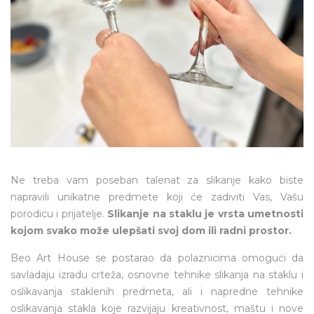
Ne treba vam poseban talenat za slikanje kako biste
napravili unikatne predmete koji će zadiviti Vas, Vašu
porodicu i prijatelje.
Slikanje na staklu je vrsta umetnosti
kojom svako može ulepšati svoj dom ili radni prostor.
Beo Art House se postarao da polaznicima omogući da
savladaju izradu crteža, osnovne tehnike slikanja na staklu i
oslikavanja staklenih predmeta, ali i napredne tehnike
oslikavanja stakla koje razvijaju kreativnost, maštu i nove