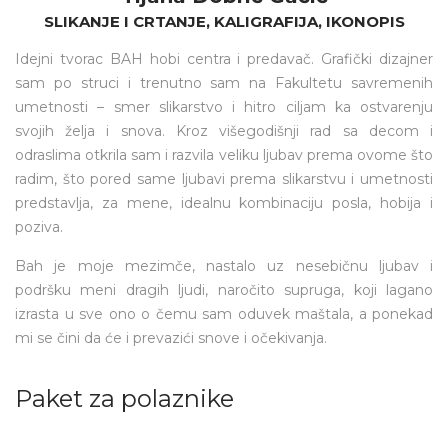
SLIKANJE I CRTANJE, KALIGRAFIJA, IKONOPIS
Idejni tvorac BAH hobi centra i predavač. Grafički dizajner
sam po struci i trenutno sam na Fakultetu savremenih
umetnosti – smer slikarstvo i hitro ciljam ka ostvarenju
svojih želja i snova. Kroz višegodišnji rad sa decom i
odraslima otkrila sam i razvila veliku ljubav prema ovome što
radim, što pored same ljubavi prema slikarstvu i umetnosti
predstavlja, za mene, idealnu kombinaciju posla, hobija i
poziva.
Bah je moje mezimče, nastalo uz nesebičnu ljubav i
podršku meni dragih ljudi, naročito supruga, koji lagano
izrasta u sve ono o čemu sam oduvek maštala, a ponekad
mi se čini da će i prevazići snove i očekivanja.
Paket za polaznike