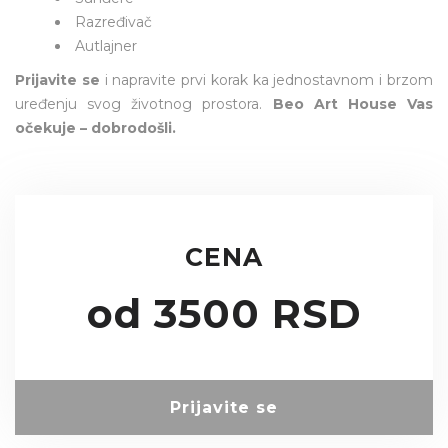
Razređivač
Autlajner
Prijavite se
i napravite prvi korak ka jednostavnom i brzom
uređenju svog životnog prostora.
Beo Art House Vas
očekuje – dobrodošli.
CENA
od
3500
RSD
Prijavite se