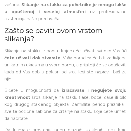
veštine.
Slikanje na staklu za početnike je mnogo lakše
u opuštenoj i veseloj atmosferi
uz profesionalnu
asistenciju naših predavača.
Zašto se baviti ovom vrstom
slikanja?
Slikanje na staklu je hobi u kojem će uživati svi oko Vas.
Vi
ćete uživati dok stvarate
, Vaša porodica će biti zadivljena
unikatnim ukrasima u svom domu, a prijatelji će se oduševiti
kada od Vas dobiju poklon od srca koji ste napravili baš za
njih.
Bićete u mogućnosti da
izražavate i negujete svoju
kreativnost
kroz slikanje na staklu flase, boce, čaše ili bilo
kog drugog staklenog objekta. Zamislite period praznika i
sve te božićne šablone za crtanje na staklu koje ćete umeti
da nacrtate.
Da li imate prostoriju punu praznih staklenih tegli koje