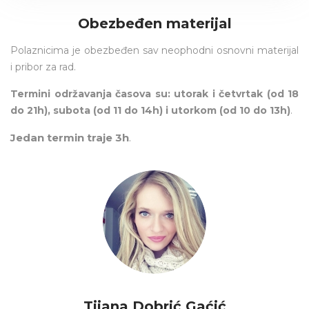
Obezbeđen materijal
Polaznicima je obezbeđen sav neophodni osnovni materijal
i pribor za rad.
Termini održavanja časova su: utorak i četvrtak (od 18
do 21h), subota (od 11 do 14h) i utorkom (od 10 do 13h)
.
Jedan termin traje 3h
.
Tijana Dobrić Gaćić