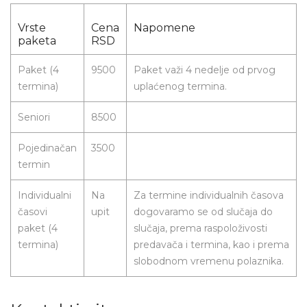
Vrste
Cena
Napomene
paketa
RSD
Paket (4
9500
Paket važi 4 nedelje od prvog
termina)
uplaćenog termina.
Seniori
8500
Pojedinačan
3500
termin
Individualni
Na
Za termine individualnih časova
časovi
upit
dogovaramo se od slučaja do
paket (4
slučaja, prema raspoloživosti
termina)
predavača i termina, kao i prema
slobodnom vremenu polaznika.