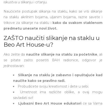
iskustva u slikanju i crtanju.
Naučićete postupak slikanja na staklu, kako se vrši slikanje
na staklu akrilnim bojama, uljanim bojama, razne savete i
trikove za slikanje na staklu i
kako da svakom staklenom
predmetu unesete novi život.
ZAŠTO naučiti slikanje na staklu u
Beo Art House-u?
Ako želite da
naučite slikanje na staklu za početnike
, ali
se pitate zašto posetiti BAH radionice, odgovor je
jednostavan:
Slikanje na staklu je zabavno i opuštajuće kad
naučite kako se pravilno radi.
Probudićete svoju kreativnost i dete u sebi.
Umetnost ima različite oblike, a ovaj mogu
savladati svi!
Ljubazni Beo Art House edukatori
će sa Vama