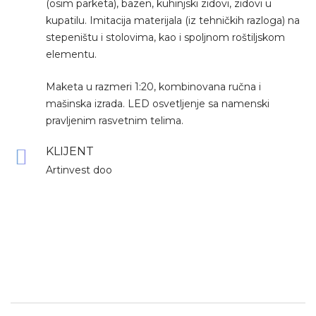
(osim parketa), bazen, kuhinjski zidovi, zidovi u
kupatilu. Imitacija materijala (iz tehničkih razloga) na
stepeništu i stolovima, kao i spoljnom roštiljskom
elementu.
Maketa u razmeri 1:20, kombinovana ručna i
mašinska izrada. LED osvetljenje sa namenski
pravljenim rasvetnim telima.
KLIJENT
Artinvest doo