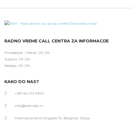
RADNO VREME CALL CENTRA ZA INFORMACIJE
Ponedeljak – Petak: 09-21h
Subota: 09-21h
Nedelja: 09-21h
KAKO DO NAS?
+381 64 914 9390
info@bah.edu.rs
Internacionalnih brigada 74, Beograd, Srbija