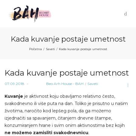
Kada kuvanje postaje umetnost
Početna
Saveti
Kada kuvanje postaje umetnost
/
/
Kada kuvanje postaje umetnost
Posted
Posted
07.09.2018.
od strane
Beo Arh House - BAH
Saveti
on
in
Kuvanje
je aktivnost koju obavljamo relativno često,
svakodnevno ili više puta na dan. Toliko je prisutno u našim
životima, naročito kod lepšeg pola, da ga možemo
izjednačiti sa spavanjem, čitanjem dnevne štampe,
konzumiranjem hrane i svim onim aktivnostima bez kojih
ne možemo zamisliti svakodnevnicu
.