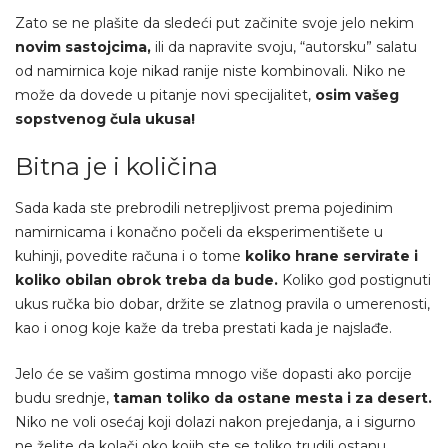
Zato se ne plašite da sledeći put začinite svoje jelo nekim
novim sastojcima,
ili da napravite svoju, “autorsku” salatu
od namirnica koje nikad ranije niste kombinovali. Niko ne
može da dovede u pitanje novi specijalitet,
osim vašeg
sopstvenog čula ukusa!
Bitna je i količina
Sada kada ste prebrodili netrepljivost prema pojedinim
namirnicama i konačno počeli da eksperimentišete u
kuhinji, povedite računa i o tome
koliko hrane servirate i
koliko obilan obrok treba da bude.
Koliko god postignuti
ukus ručka bio dobar, držite se zlatnog pravila o umerenosti,
kao i onog koje kaže da treba prestati kada je najslađe.
Jelo će se vašim gostima mnogo više dopasti ako porcije
budu srednje,
taman toliko da ostane mesta i za desert.
Niko ne voli osećaj koji dolazi nakon prejedanja, a i sigurno
ne želite da kolači oko kojih ste se toliko trudili ostanu