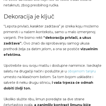
netaknuti, zbog preobilnog ručka.
Dekoracija je ključ
“Lepota privlači, karakter zadržava” je izreka koju možemo
primeniti i u našem kontekstu, samo u malo izmenjenoj
varijanti. Pre bismo rekli
“dekoracija privlači, a ukus
zadržava”.
Ovo znači da isprobavanju samog ukusa
prethodi želja za datim jelom, a ona se postiče
vizuelnim
efektima.
Upotrebite svu svoju maštu i dostupne namirnice. Iseckajte
salatu na drugačiji način i poslužite je u
obojenom tanjiru
umesto na klasičnom belom. Sa tom bojom uskladite i
salvete ili neku drugu sitnicu,
i vaša trpeza će odmah
dobiti življi ton.
Ukoliko služite ribu, limun poredajte sa dve strane
četvrtastog ovala,
a zanimljiv kontrast limunu biće