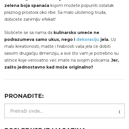
zelena boja spanaća
kojom možete popuniti ostatak
praznog prostora oko ribe. Sa malo uloženog truda,
dobićete zanimljiv efekat!
Složićete se sa nama da
kulinarsko umeće ne
podrazumeva samo ukus, nego i
dekoraciju
jela.
Uz
malo kreativnosti, mašte i hrabrosti vaša jela će dobiti
sasvim drugačiju dimenziju, a sve što vam je potrebno su
sitnice koje verovatno već imate na svojim policama.
Jer,
zašto jednostavno kad može originalno?
PRONAĐITE: