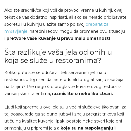
Ako ste srećnik/ca koji voli da provodi vreme u kuhinji, ovaj
tekst će vas dodatno inspirisati, ali ako se nerado približavate
šporetu i u kuhinju ulazite samo po svoj
preparat za
mršavljenje
, naredni redovi mogu da promene ovu situaciju
i
pretvore vaše kuvanje u pravu malu umetnost!
Šta razlikuje vaša jela od onih u
koja se služe u restoranima?
Koliko puta ste se oduševili tek serviranim jelima u
restoranu, u toj meri da niste odoleli fotografisanju sadržaja
na tanjiru? Pre nego što proglasite kuvare ovog restorana
vanserijskim talentima,
razmislite o nekoliko stvari.
Ljudi koji spremaju ova jela su u većini slučajeva školovani za
taj posao, rade ga sa puno ljubavi i znaju pregršt trikova koji
utiču na kvalitet kuvanja. Ipak, postoje neke stvari koje oni
primenjuju u pripremi jela a
koje su na raspolaganju i