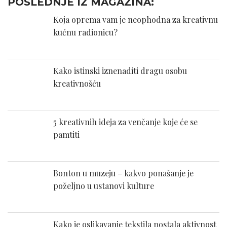
POSLEDNJE IZ MAGAZINA:
Koja oprema vam je neophodna za kreativnu
kućnu radionicu?
Kako istinski iznenaditi dragu osobu
kreativnošću
5 kreativnih ideja za venčanje koje će se
pamtiti
Bonton u muzeju – kakvo ponašanje je
poželjno u ustanovi kulture
Kako je oslikavanje tekstila postala aktivnost