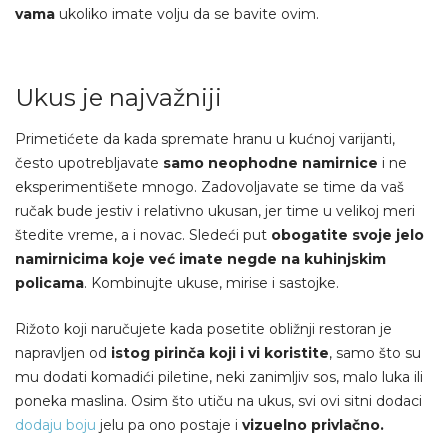
vama
ukoliko imate volju da se bavite ovim.
Ukus je najvažniji
Primetićete da kada spremate hranu u kućnoj varijanti,
često upotrebljavate
samo neophodne namirnice
i ne
eksperimentišete mnogo. Zadovoljavate se time da vaš
ručak bude jestiv i relativno ukusan, jer time u velikoj meri
štedite vreme, a i novac. Sledeći put
obogatite svoje jelo
namirnicima koje već imate negde na kuhinjskim
policama
. Kombinujte ukuse, mirise i sastojke.
Rižoto koji naručujete kada posetite obližnji restoran je
napravljen od
istog pirinča koji i vi koristite
, samo što su
mu dodati komadići piletine, neki zanimljiv sos, malo luka ili
poneka maslina. Osim što utiču na ukus, svi ovi sitni dodaci
dodaju boju
jelu pa ono postaje i
vizuelno privlačno.