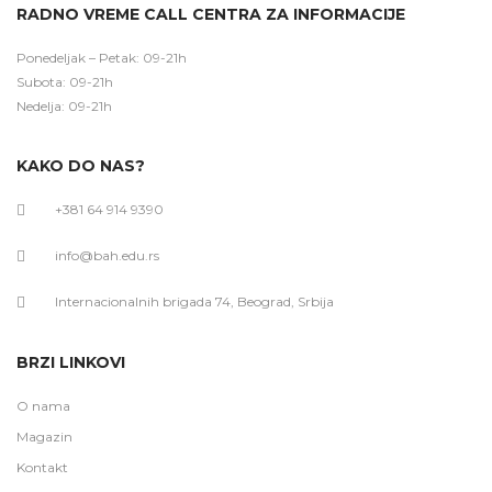
RADNO VREME CALL CENTRA ZA INFORMACIJE
Ponedeljak – Petak: 09-21h
Subota: 09-21h
Nedelja: 09-21h
KAKO DO NAS?
+381 64 914 9390
info@bah.edu.rs
Internacionalnih brigada 74, Beograd, Srbija
BRZI LINKOVI
O nama
Magazin
Kontakt