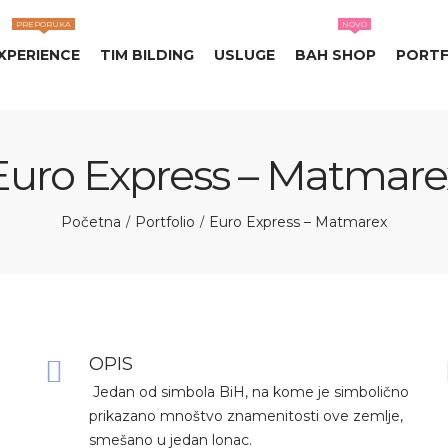
PREPORUKA
NOVO
XPERIENCE
TIM BILDING
USLUGE
BAH SHOP
PORTF
Euro Express – Matmare
Početna
Portfolio
Euro Express – Matmarex
/
/
OPIS
Jedan od simbola BiH, na kome je simbolično
prikazano mnoštvo znamenitosti ove zemlje,
smešano u jedan lonac.