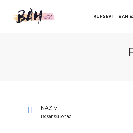
KURSEVI
BAH E
Beo
Art
NAZIV
House
Bosanski lonac