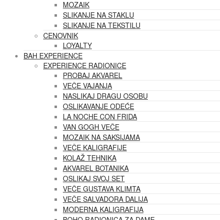
MOZAIK
SLIKANJE NA STAKLU
SLIKANJE NA TEKSTILU
CENOVNIK
LOYALTY
BAH EXPERIENCE
EXPERIENCE RADIONICE
PROBAJ AKVAREL
VEČE VAJANJA
NASLIKAJ DRAGU OSOBU
OSLIKAVANJE ODEĆE
LA NOCHE CON FRIDA
VAN GOGH VEČE
MOZAIK NA SAKSIJAMA
VEČE KALIGRAFIJE
KOLAŽ TEHNIKA
AKVAREL BOTANIKA
OSLIKAJ SVOJ SET
VEČE GUSTAVA KLIMTA
VEČE SALVADORA DALIJA
MODERNA KALIGRAFIJA
BOHO RADIONICA ZA DAME