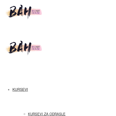
Beo
Art
Beo
KURSEVI
House
Art
KURSEVI ZA ODRASLE