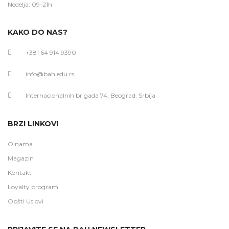
Nedelja: 09-21h
KAKO DO NAS?
+381 64 914 9390
info@bah.edu.rs
Internacionalnih brigada 74, Beograd, Srbija
BRZI LINKOVI
O nama
Magazin
Kontakt
Loyalty program
Opšti Uslovi