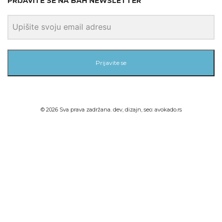
PRIJAVITE SE NA BAH NEWSLETTER
Prijavite se
©
2026
Sva prava zadržana. dev, dizajn, seo:
avokado.rs