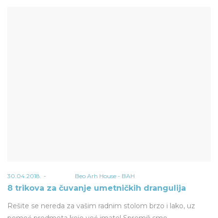
Posted
30.04.2018.
od strane
Beo Arh House - BAH
on
8 trikova za čuvanje umetničkih drangulija
Rešite se nereda za vašim radnim stolom brzo i lako, uz
pomoć predmeta koje već imate! Spremili smo…