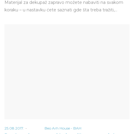
Materijal za dekupaž zapravo možete nabaviti na svakom
koraku – u nastavku ćete saznati gde šta treba tražiti,…
Posted
25.08.2017.
od strane
Beo Arh House - BAH
on