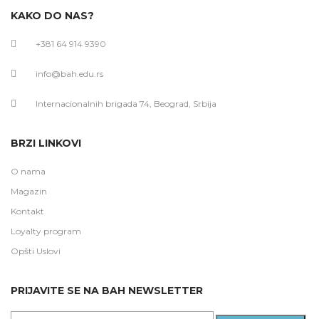
KAKO DO NAS?
+381 64 914 9390
info@bah.edu.rs
Internacionalnih brigada 74, Beograd, Srbija
BRZI LINKOVI
O nama
Magazin
Kontakt
Loyalty program
Opšti Uslovi
PRIJAVITE SE NA BAH NEWSLETTER