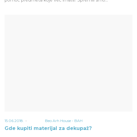
Posted
15.06.2018.
od strane
Beo Arh House - BAH
on
Gde kupiti materijal za dekupaž?