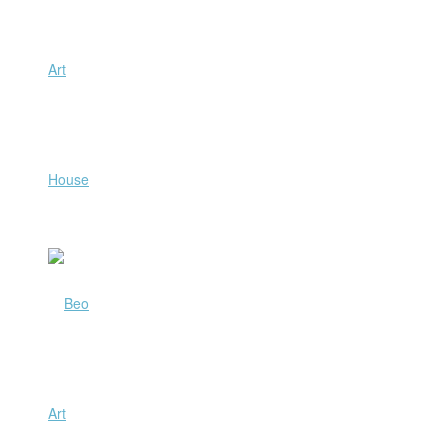
Art
House