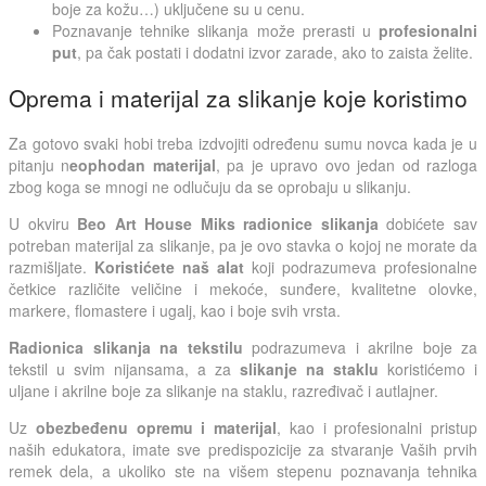
boje za kožu…) uključene su u cenu.
Poznavanje tehnike slikanja može prerasti u
profesionalni
put
, pa čak postati i dodatni izvor zarade, ako to zaista želite.
Oprema i materijal za slikanje koje koristimo
Za gotovo svaki hobi treba izdvojiti određenu sumu novca kada je u
pitanju n
eophodan materijal
, pa je upravo ovo jedan od razloga
zbog koga se mnogi ne odlučuju da se oprobaju u slikanju.
U okviru
Beo Art House Miks radionice slikanja
dobićete sav
potreban materijal za slikanje, pa je ovo stavka o kojoj ne morate da
razmišljate.
Koristićete naš alat
koji podrazumeva profesionalne
četkice različite veličine i mekoće, sunđere, kvalitetne olovke,
markere, flomastere i ugalj, kao i boje svih vrsta.
Radionica slikanja na tekstilu
podrazumeva i akrilne boje za
tekstil u svim nijansama, a za
slikanje na staklu
koristićemo i
uljane i akrilne boje za slikanje na staklu, razređivač i autlajner.
Uz
obezbeđenu opremu i materijal
, kao i profesionalni pristup
naših edukatora, imate sve predispozicije za stvaranje Vaših prvih
remek dela, a ukoliko ste na višem stepenu poznavanja tehnika