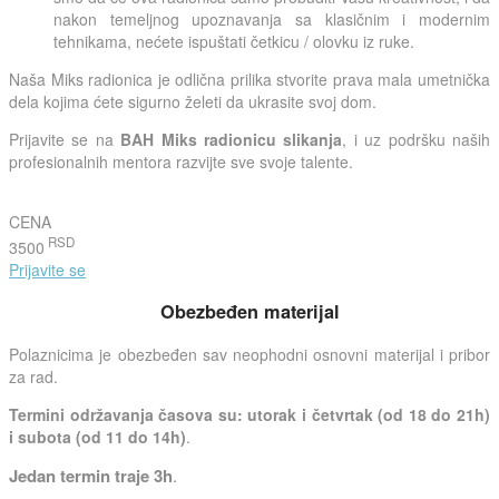
nakon temeljnog upoznavanja sa klasičnim i modernim
tehnikama, nećete ispuštati četkicu / olovku iz ruke.
Naša Miks radionica je odlična prilika stvorite prava mala umetnička
dela kojima ćete sigurno želeti da ukrasite svoj dom.
Prijavite se na
BAH Miks radionicu slikanja
, i uz podršku naših
profesionalnih mentora razvijte sve svoje talente.
CENA
RSD
3500
Prijavite se
Obezbeđen materijal
Polaznicima je obezbeđen sav neophodni osnovni materijal i pribor
za rad.
Termini održavanja časova su: utorak i četvrtak (od 18 do 21h)
i subota (od 11 do 14h)
.
Jedan termin traje 3h
.