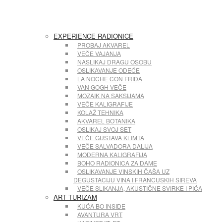
EXPERIENCE RADIONICE
PROBAJ AKVAREL
VEČE VAJANJA
NASLIKAJ DRAGU OSOBU
OSLIKAVANJE ODEĆE
LA NOCHE CON FRIDA
VAN GOGH VEČE
MOZAIK NA SAKSIJAMA
VEČE KALIGRAFIJE
KOLAŽ TEHNIKA
AKVAREL BOTANIKA
OSLIKAJ SVOJ SET
VEČE GUSTAVA KLIMTA
VEČE SALVADORA DALIJA
MODERNA KALIGRAFIJA
BOHO RADIONICA ZA DAME
OSLIKAVANJE VINSKIH ČAŠA UZ
DEGUSTACIJU VINA I FRANCUSKIH SIREVA
VEČE SLIKANJA, AKUSTIČNE SVIRKE I PIĆA
ART TURIZAM
KUĆA BO INSIDE
AVANTURA VRT