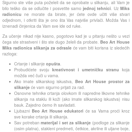
Sigurno ste više puta poželeli da se oprobate u slikanju, ali Vam je
bilo teško da se odlučite i posvetite samo
jednoj tehnici
. Uz
Miks
radionicu
ne morate da birate, jer ćete ovde učiti više stvari
odjednom, i otkriti šta je ono šta Vas najviše privlači. Možda Vas i
iznenadi činjenica da Vam sve ide od ruke.
Za učenje nikad nije kasno, pogotovo kad je u pitanju nešto u vezi
čega ste strastveni i što ste dugo želeli da probate.
Beo Art House
Miks radionica slikanja za odrasle
će vam biti korisna iz sledećih
razloga:
Crtanje i slikanje
opušta
.
Probudićete svoju
kreativnost i umetničku stranu
koja
možda već čuči u vama.
Ako imate slikarskog iskustva,
Beo Art House prostor za
slikanje
će vam sigurno prijati za rad.
Osnovne tehnike crtanja olovkom ili napredne likovne tehnike
slikanja na staklu ili koži (ako imate slikarskog iskustva) nisu
bauk. Zajedno ćemo ih savladati.
Ljubazni
Beo Art House edukatori
će sa Vama proći kroz
sve korake crtanja ili slikanja.
Sav potreban
materijal i set za slikanje
(podloge za slikanje
(osim platna), stakleni predmeti, četkice, akrilne ili uljane boje,