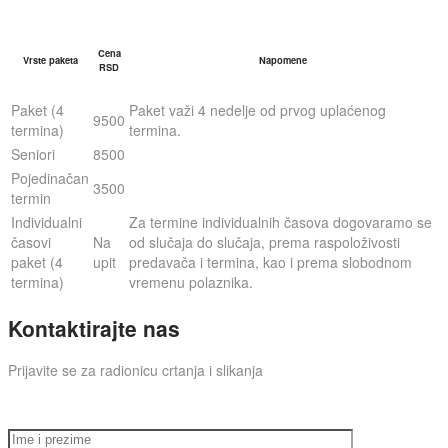
Cena
Vrste paketa
Napomene
RSD
Paket (4
Paket važi 4 nedelje od prvog uplaćenog
9500
termina)
termina.
Seniori
8500
Pojedinačan
3500
termin
Individualni
Za termine individualnih časova dogovaramo se
časovi
Na
od slučaja do slučaja, prema raspoloživosti
paket (4
upit
predavača i termina, kao i prema slobodnom
termina)
vremenu polaznika.
Kontaktirajte nas
Prijavite se za radionicu crtanja i slikanja