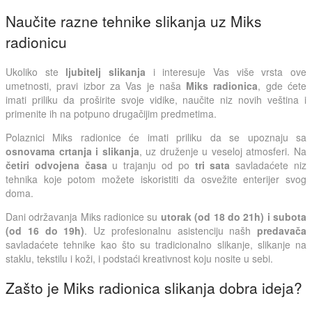
Naučite razne tehnike slikanja uz Miks
radionicu
Ukoliko ste
ljubitelj slikanja
i interesuje Vas više vrsta ove
umetnosti, pravi izbor za Vas je naša
Miks radionica
, gde ćete
imati priliku da proširite svoje vidike, naučite niz novih veština i
primenite ih na potpuno drugačijim predmetima.
Polaznici Miks radionice će imati priliku da se upoznaju sa
osnovama crtanja i slikanja
, uz druženje u veseloj atmosferi. Na
četiri odvojena časa
u trajanju od po
tri sata
savladaćete niz
tehnika koje potom možete iskoristiti da osvežite enterijer svog
doma.
Dani održavanja Miks radionice su
utorak (od 18 do 21h) i subota
(od 16 do 19h)
. Uz profesionalnu asistenciju našh
predavača
savladaćete tehnike kao što su tradicionalno slikanje, slikanje na
staklu, tekstilu i koži, i podstaći kreativnost koju nosite u sebi.
Zašto je Miks radionica slikanja dobra ideja?