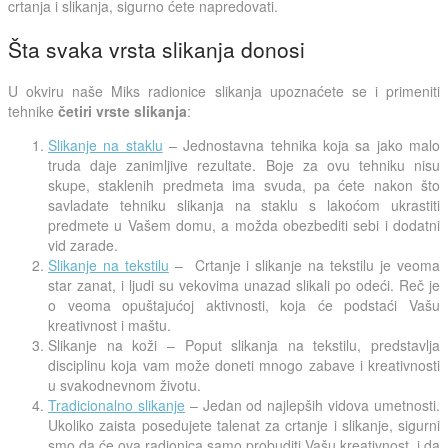
crtanja i slikanja, sigurno ćete napredovati.
Šta svaka vrsta slikanja donosi
U okviru naše Miks radionice slikanja upoznaćete se i primeniti
tehnike
četiri vrste slikanja
:
Slikanje na staklu
– Jednostavna tehnika koja sa jako malo
truda daje zanimljive rezultate. Boje za ovu tehniku nisu
skupe, staklenih predmeta ima svuda, pa ćete nakon što
savladate tehniku slikanja na staklu s lakoćom ukrastiti
predmete u Vašem domu, a možda obezbediti sebi i dodatni
vid zarade.
Slikanje na tekstilu
– Crtanje i slikanje na tekstilu je veoma
star zanat, i ljudi su vekovima unazad slikali po odeći. Reč je
o veoma opuštajućoj aktivnosti, koja će podstaći Vašu
kreativnost i maštu.
Slikanje na koži – Poput slikanja na tekstilu, predstavlja
disciplinu koja vam može doneti mnogo zabave i kreativnosti
u svakodnevnom životu.
Tradicionalno slikanje
– Jedan od najlepših vidova umetnosti.
Ukoliko zaista posedujete talenat za crtanje i slikanje, sigurni
smo da će ova radionica samo probuditi Vašu kreativnost, i da