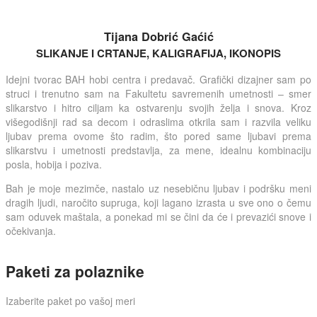
Tijana Dobrić Gaćić
SLIKANJE I CRTANJE, KALIGRAFIJA, IKONOPIS
Idejni tvorac BAH hobi centra i predavač. Grafički dizajner sam po
struci i trenutno sam na Fakultetu savremenih umetnosti – smer
slikarstvo i hitro ciljam ka ostvarenju svojih želja i snova. Kroz
višegodišnji rad sa decom i odraslima otkrila sam i razvila veliku
ljubav prema ovome što radim, što pored same ljubavi prema
slikarstvu i umetnosti predstavlja, za mene, idealnu kombinaciju
posla, hobija i poziva.
Bah je moje mezimče, nastalo uz nesebičnu ljubav i podršku meni
dragih ljudi, naročito supruga, koji lagano izrasta u sve ono o čemu
sam oduvek maštala, a ponekad mi se čini da će i prevazići snove i
očekivanja.
Paketi za polaznike
Izaberite paket po vašoj meri