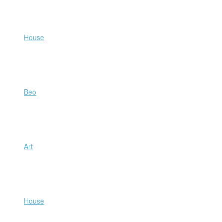
Beo
Art
House