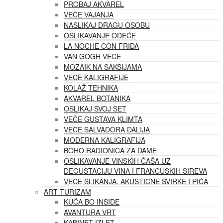
PROBAJ AKVAREL
VEČE VAJANJA
NASLIKAJ DRAGU OSOBU
OSLIKAVANJE ODEĆE
LA NOCHE CON FRIDA
VAN GOGH VEČE
MOZAIK NA SAKSIJAMA
VEČE KALIGRAFIJE
KOLAŽ TEHNIKA
AKVAREL BOTANIKA
OSLIKAJ SVOJ SET
VEČE GUSTAVA KLIMTA
VEČE SALVADORA DALIJA
MODERNA KALIGRAFIJA
BOHO RADIONICA ZA DAME
OSLIKAVANJE VINSKIH ČAŠA UZ
DEGUSTACIJU VINA I FRANCUSKIH SIREVA
VEČE SLIKANJA, AKUSTIČNE SVIRKE I PIĆA
ART TURIZAM
KUĆA BO INSIDE
AVANTURA VRT
KABINET IZLET