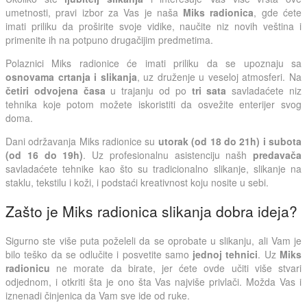
umetnosti, pravi izbor za Vas je naša
Miks radionica
, gde ćete
imati priliku da proširite svoje vidike, naučite niz novih veština i
primenite ih na potpuno drugačijim predmetima.
Polaznici Miks radionice će imati priliku da se upoznaju sa
osnovama crtanja i slikanja
, uz druženje u veseloj atmosferi. Na
četiri odvojena časa
u trajanju od po
tri sata
savladaćete niz
tehnika koje potom možete iskoristiti da osvežite enterijer svog
doma.
Dani održavanja Miks radionice su
utorak (od 18 do 21h) i subota
(od 16 do 19h)
. Uz profesionalnu asistenciju našh
predavača
savladaćete tehnike kao što su tradicionalno slikanje, slikanje na
staklu, tekstilu i koži, i podstaći kreativnost koju nosite u sebi.
Zašto je Miks radionica slikanja dobra ideja?
Sigurno ste više puta poželeli da se oprobate u slikanju, ali Vam je
bilo teško da se odlučite i posvetite samo
jednoj tehnici
. Uz
Miks
radionicu
ne morate da birate, jer ćete ovde učiti više stvari
odjednom, i otkriti šta je ono šta Vas najviše privlači. Možda Vas i
iznenadi činjenica da Vam sve ide od ruke.