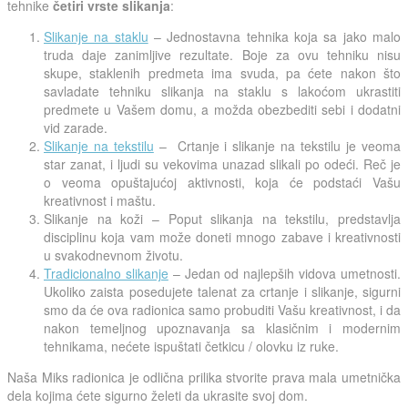
tehnike
četiri vrste slikanja
:
Slikanje na staklu
– Jednostavna tehnika koja sa jako malo
truda daje zanimljive rezultate. Boje za ovu tehniku nisu
skupe, staklenih predmeta ima svuda, pa ćete nakon što
savladate tehniku slikanja na staklu s lakoćom ukrastiti
predmete u Vašem domu, a možda obezbediti sebi i dodatni
vid zarade.
Slikanje na tekstilu
– Crtanje i slikanje na tekstilu je veoma
star zanat, i ljudi su vekovima unazad slikali po odeći. Reč je
o veoma opuštajućoj aktivnosti, koja će podstaći Vašu
kreativnost i maštu.
Slikanje na koži – Poput slikanja na tekstilu, predstavlja
disciplinu koja vam može doneti mnogo zabave i kreativnosti
u svakodnevnom životu.
Tradicionalno slikanje
– Jedan od najlepših vidova umetnosti.
Ukoliko zaista posedujete talenat za crtanje i slikanje, sigurni
smo da će ova radionica samo probuditi Vašu kreativnost, i da
nakon temeljnog upoznavanja sa klasičnim i modernim
tehnikama, nećete ispuštati četkicu / olovku iz ruke.
Naša Miks radionica je odlična prilika stvorite prava mala umetnička
dela kojima ćete sigurno želeti da ukrasite svoj dom.