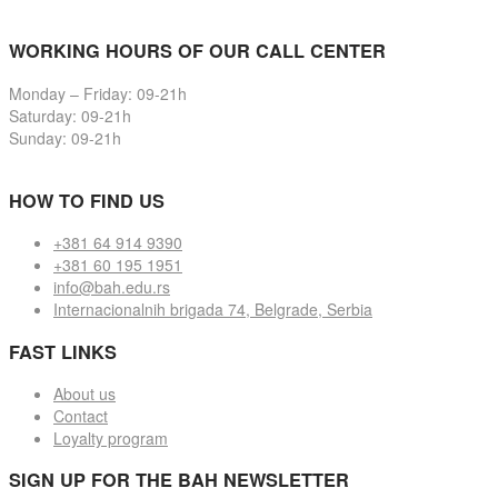
WORKING HOURS OF OUR CALL CENTER
Monday – Friday: 09-21h
Saturday: 09-21h
Sunday: 09-21h
HOW TO FIND US
+381 64 914 9390
+381 60 195 1951
info@bah.edu.rs
Internacionalnih brigada 74, Belgrade, Serbia
FAST LINKS
About us
Contact
Loyalty program
SIGN UP FOR THE BAH NEWSLETTER