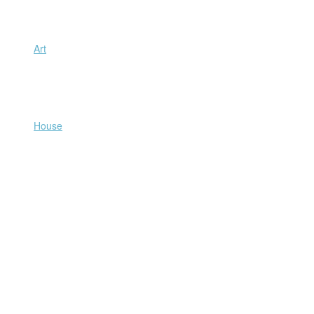
Art
House