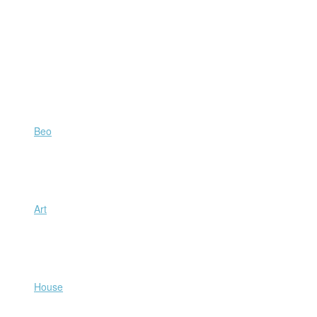
Beo
Art
House