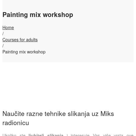
Painting mix workshop
Home
/
Courses for adults
/
Painting mix workshop
Naučite razne tehnike slikanja uz Miks
radionicu
Ukoliko ste
ljubitelj slikanja
i interesuje Vas više vrsta ove