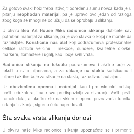
Za gotovo svaki hobi treba izdvojiti određenu sumu novca kada je u
pitanju n
eophodan materijal
, pa je upravo ovo jedan od razloga
zbog koga se mnogi ne odlučuju da se oprobaju u slikanju.
U okviru
Beo Art House Miks radionice slikanja
dobićete sav
potreban materijal za slikanje, pa je ovo stavka o kojoj ne morate da
razmišljate.
Koristićete naš alat
koji podrazumeva profesionalne
četkice različite veličine i mekoće, sunđere, kvalitetne olovke,
markere, flomastere i ugalj, kao i boje svih vrsta.
Radionica slikanja na tekstilu
podrazumeva i akrilne boje za
tekstil u svim nijansama, a za
slikanje na staklu
koristićemo i
uljane i akrilne boje za slikanje na staklu, razređivač i autlajner.
Uz
obezbeđenu opremu i materijal
, kao i profesionalni pristup
naših edukatora, imate sve predispozicije za stvaranje Vaših prvih
remek dela, a ukoliko ste na višem stepenu poznavanja tehnika
crtanja i slikanja, sigurno ćete napredovati.
Šta svaka vrsta slikanja donosi
U okviru naše Miks radionice slikanja upoznaćete se i primeniti