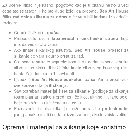
Za učenje nikad nije kasno, pogotovo kad je u pitanju nešto u vezi
čega ste strastveni i što ste dugo želeli da probate.
Beo Art House
Miks radionica slikanja za odrasle
će vam biti korisna iz sledećih
razloga:
Crtanje i slikanje
opušta
.
Probudićete svoju
kreativnost i umetničku stranu
koja
možda već čuči u vama.
Ako imate slikarskog iskustva,
Beo Art House prostor za
slikanje
će vam sigurno prijati za rad.
Osnovne tehnike crtanja olovkom ili napredne likovne tehnike
slikanja na staklu ili koži (ako imate slikarskog iskustva) nisu
bauk. Zajedno ćemo ih savladati.
Ljubazni
Beo Art House edukatori
će sa Vama proći kroz
sve korake crtanja ili slikanja.
Sav potreban
materijal i set za slikanje
(podloge za slikanje
(osim platna), stakleni predmeti, četkice, akrilne ili uljane boje,
boje za kožu…) uključene su u cenu.
Poznavanje tehnike slikanja može prerasti u
profesionalni
put
, pa čak postati i dodatni izvor zarade, ako to zaista želite.
Oprema i materijal za slikanje koje koristimo