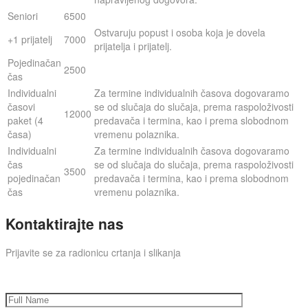
Seniori
6500
Ostvaruju popust i osoba koja je dovela
+1 prijatelj
7000
prijatelja i prijatelj.
Pojedinačan
2500
čas
Individualni
Za termine individualnih časova dogovaramo
časovi
se od slučaja do slučaja, prema raspoloživosti
12000
paket (4
predavača i termina, kao i prema slobodnom
časa)
vremenu polaznika.
Individualni
Za termine individualnih časova dogovaramo
čas
se od slučaja do slučaja, prema raspoloživosti
3500
pojedinačan
predavača i termina, kao i prema slobodnom
čas
vremenu polaznika.
Kontaktirajte nas
Prijavite se za radionicu crtanja i slikanja