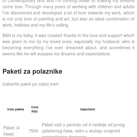
of Contemporary Arts and I’m coming closer to making my dreams
come true. Through many years of working with children and adults
I’ve discovered and developed a lot of love towards my work, which
is not only love of painting and art, but also an ideal combination of
work, hobbies and my life’s calling.
BAH is my baby, it was created thanks to the love and support which
was given to me by my loved ones, especially my husband, who is
becoming everything I’ve ever dreamed about, and sometimes it
seems like he will surpass my dreams and expectations.
Paketi za polaznike
Izaberite paket po vašoj meri
Cena
Vrste paketa
Napomene
RSD
Paket važi u periodu od 4 nedelje od prvog
Paket (4
7500
uplaćenog časa, osim u slučaju unapred
časa)
napravljenog dogovora.