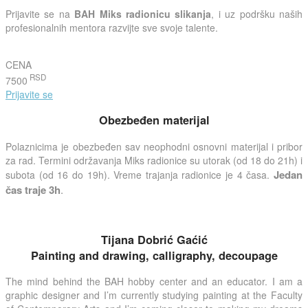
Prijavite se na
BAH Miks radionicu slikanja
, i uz podršku naših
profesionalnih mentora razvijte sve svoje talente.
CENA
RSD
7500
Prijavite se
Obezbeđen materijal
Polaznicima je obezbeđen sav neophodni osnovni materijal i pribor
za rad. Termini održavanja Miks radionice su utorak (od 18 do 21h) i
Jedan
subota (od 16 do 19h). Vreme trajanja radionice je 4 časa.
čas traje 3h
.
Tijana Dobrić Gaćić
Painting and drawing, calligraphy, decoupage
The mind behind the BAH hobby center and an educator. I am a
graphic designer and I’m currently studying painting at the Faculty