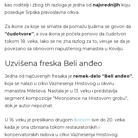
kao roditelji i zbog tih razloga je jedna od
najvrednijih
koju
poseduje Srpska pravoslavna crkva.
Za ikone za koje se smatra da pomažu ljudima se govori da
“čudotvore”
, a ova ikona je počela ponovo da čudotvori
tokom 18. veka. Iako se ne zna razlog za to, veruje se da je
povezano sa obnovom napuštenog manastira u Kovilju.
Uzvišena freska Beli anđeo
Jedna od najčuvenijih fresaka je
remek-delo “Beli anđeo”
,
koja se nalazi u crkvi Vaznesenja Hristovog u okviru
manastira Mileševa. Nastala je u 13. veku i predstavlja
segment kompozicije “Mironosnice na Hristovom grobu”,
dok je autor nepoznat.
U 16. veku je preslikano drugom
ikonom
sve do 20. veka
kada je ona izbrisana tokom restauratorskih i
konzervatorskih radova u crkvi Vaznesenja Hristovog.