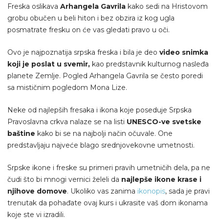
Freska oslikava
Arhangela Gavrila
kako sedi na Hristovom
grobu obučen u beli hiton i bez obzira iz kog ugla
posmatrate fresku on će vas gledati pravo u oči.
Ovo je najpoznatija srpska freska i bila je deo
video snimka
koji je poslat u svemir,
kao predstavnik kulturnog nasleđa
planete Zemlje. Pogled Arhangela Gavrila se često poredi
sa mističnim pogledom Mona Lize.
Neke od najlepših fresaka i ikona koje poseduje Srpska
Pravoslavna crkva nalaze se na listi
UNESCO-ve svetske
baštine
kako bi se na najbolji način očuvale. One
predstavljaju najveće blago srednjovekovne umetnosti.
Srpske ikone i freske su primeri pravih umetničih dela, pa ne
čudi što bi mnogi vernici želeli da
najlepše ikone krase i
njihove domove
. Ukoliko vas zanima
ikonopis
, sada je pravi
trenutak da pohađate ovaj kurs i ukrasite vaš dom ikonama
koje ste vi izradili.