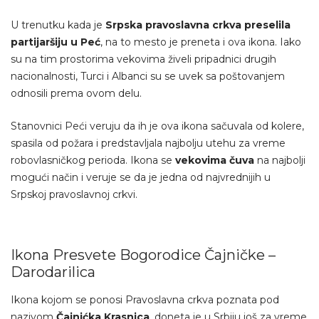
U trenutku kada je
Srpska pravoslavna crkva preselila
partijaršiju u Peć
, na to mesto je preneta i ova ikona. Iako
su na tim prostorima vekovima živeli pripadnici drugih
nacionalnosti, Turci i Albanci su se uvek sa poštovanjem
odnosili prema ovom delu.
Stanovnici Peći veruju da ih je ova ikona sačuvala od kolere,
spasila od požara i predstavljala najbolju utehu za vreme
robovlasničkog perioda. Ikona se
vekovima čuva
na najbolji
mogući način i veruje se da je jedna od najvrednijih u
Srpskoj pravoslavnoj crkvi.
Ikona Presvete Bogorodice Čajničke –
Darodarilica
Ikona kojom se ponosi Pravoslavna crkva poznata pod
nazivom
Čajnićka Krasnica
, doneta je u Srbiju još za vreme