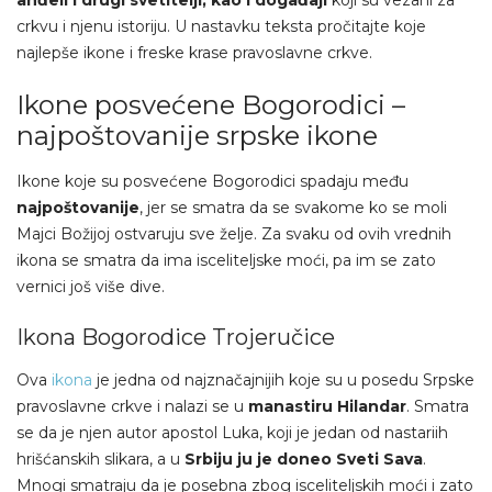
anđeli i drugi svetitelji, kao i događaji
koji su vezani za
crkvu i njenu istoriju. U nastavku teksta pročitajte koje
najlepše ikone i freske krase pravoslavne crkve.
Ikone posvećene Bogorodici –
najpoštovanije srpske ikone
Ikone koje su posvećene Bogorodici spadaju među
najpoštovanije
, jer se smatra da se svakome ko se moli
Majci Božijoj ostvaruju sve želje. Za svaku od ovih vrednih
ikona se smatra da ima isceliteljske moći, pa im se zato
vernici još više dive.
Ikona Bogorodice Trojeručice
Ova
ikona
je jedna od najznačajnijih koje su u posedu Srpske
pravoslavne crkve i nalazi se u
manastiru Hilandar
. Smatra
se da je njen autor apostol Luka, koji je jedan od nastariih
hrišćanskih slikara, a u
Srbiju ju je doneo Sveti Sava
.
Mnogi smatraju da je posebna zbog isceliteljskih moći i zato