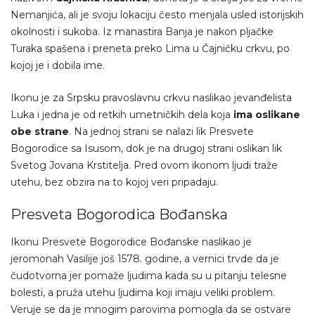
Nemanjića, ali je svoju lokaciju često menjala usled istorijskih
okolnosti i sukoba. Iz manastira Banja je nakon pljačke
Turaka spašena i preneta preko Lima u Čajničku crkvu, po
kojoj je i dobila ime.
Ikonu je za Srpsku pravoslavnu crkvu naslikao jevanđelista
Luka i jedna je od retkih umetničkih dela koja
ima oslikane
obe strane
. Na jednoj strani se nalazi lik Presvete
Bogorodice sa Isusom, dok je na drugoj strani oslikan lik
Svetog Jovana Krstitelja. Pred ovom ikonom ljudi traže
utehu, bez obzira na to kojoj veri pripadaju.
Presveta Bogorodica Bođanska
Ikonu Presvete Bogorodice Bođanske naslikao je
jeromonah Vasilije još 1578. godine, a vernici trvde da je
čudotvorna jer pomaže ljudima kada su u pitanju telesne
bolesti, a pruža utehu ljudima koji imaju veliki problem.
Veruje se da je mnogim parovima pomogla da se ostvare