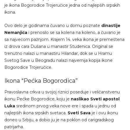
je ikona Bogorodice Trojeručice jedna od najlepših srpskih
ikona.
Ovo delo je godinama čuvano u domu poznate
dinastije
Nemanjića
i prenosilo se sa kolena na koleno, a čuvano je
sa najvećom pažnjom. Krajem 14. veka ikona je premeštena
iz drova cara Dušana u manastir Studenica. Original se
trenutno nalazi u manastiru Hilandar, dok se u Hramu
Svetog Save u Beogradu nalazi najvernija kopija ikone
Bogorodice Trojeručice.
Ikona “Pećka Bogorodica”
Pravoslavna crkva u svojoj riznici poseduje i veličanstvenu
ikonu Pećke Bogorodice, koju je
naslikao Sveti apostol
Luka
sredinom prvog veka nove ere i spada u jednu od
najlepših ikona srpskih svetaca.
Sveti Sava
je i ovu ikonu
doneo u Srbiju, a dobio ju je na poklon od carigradskog
patrijarha.