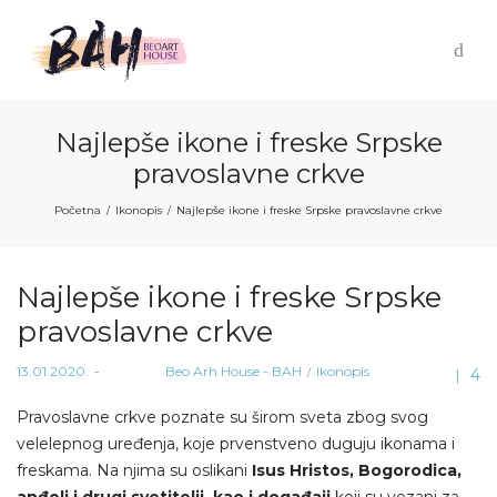
Najlepše ikone i freske Srpske
pravoslavne crkve
Početna
Ikonopis
Najlepše ikone i freske Srpske pravoslavne crkve
/
/
Najlepše ikone i freske Srpske
pravoslavne crkve
Posted
Posted
13.01.2020.
od strane
Beo Arh House - BAH
Ikonopis
4
on
in
Pravoslavne crkve poznate su širom sveta zbog svog
velelepnog uređenja, koje prvenstveno duguju ikonama i
freskama. Na njima su oslikani
Isus Hristos, Bogorodica,