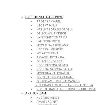
EXPERIENCE RADIONICE
PROBAJ AKVAREL
VEČE VAJANJA
NASLIKAJ DRAGU OSOBU
OSLIKAVANJE ODEĆE
LA NOCHE CON FRIDA
VAN GOGH VEČE
MOZAIK NA SAKSIJAMA
VEČE KALIGRAFIJE
KOLAŽ TEHNIKA
AKVAREL BOTANIKA
OSLIKAJ SVOJ SET
VEČE GUSTAVA KLIMTA
VEČE SALVADORA DALIJA
MODERNA KALIGRAFIJA
BOHO RADIONICA ZA DAME
OSLIKAVANJE VINSKIH ČAŠA UZ
DEGUSTACIJU VINA I FRANCUSKIH SIREVA
VEČE SLIKANJA, AKUSTIČNE SVIRKE I PIĆA
ART TURIZAM
KUĆA BO INSIDE
AVANTURA VRT