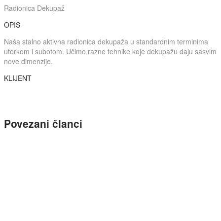
Radionica Dekupaž
OPIS
Naša stalno aktivna radionica dekupaža u standardnim terminima
utorkom i subotom. Učimo razne tehnike koje dekupažu daju sasvim
nove dimenzije.
KLIJENT
Povezani članci