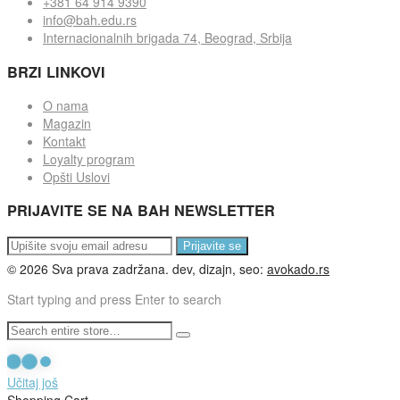
+381 64 914 9390
info@bah.edu.rs
Internacionalnih brigada 74, Beograd, Srbija
BRZI LINKOVI
O nama
Magazin
Kontakt
Loyalty program
Opšti Uslovi
PRIJAVITE SE NA BAH NEWSLETTER
Prijavite se
©
2026
Sva prava zadržana. dev, dizajn, seo:
avokado.rs
Start typing and press Enter to search
Učitaj još
Shopping Cart