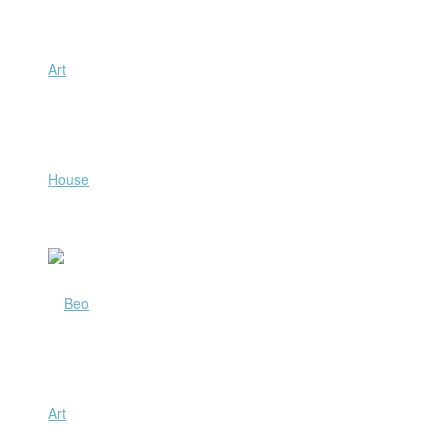
Art
House