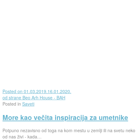
Posted on
01.03.2019.
16.01.2020.
od strane
Beo Arh House - BAH
Posted in
Saveti
More kao večita inspiracija za umetnike
Potpuno nezavisno od toga na kom mestu u zemlji ili na svetu neko
od nas živi - kada…