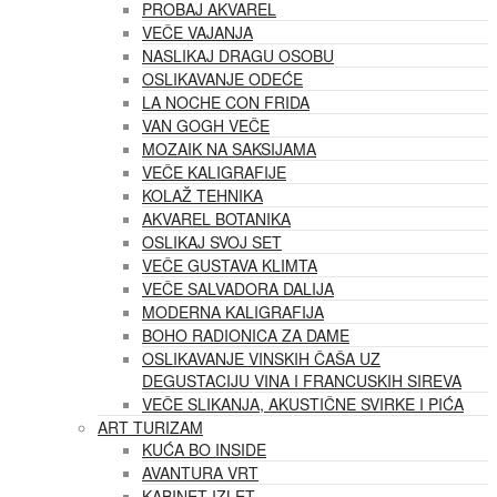
PROBAJ AKVAREL
VEČE VAJANJA
NASLIKAJ DRAGU OSOBU
OSLIKAVANJE ODEĆE
LA NOCHE CON FRIDA
VAN GOGH VEČE
MOZAIK NA SAKSIJAMA
VEČE KALIGRAFIJE
KOLAŽ TEHNIKA
AKVAREL BOTANIKA
OSLIKAJ SVOJ SET
VEČE GUSTAVA KLIMTA
VEČE SALVADORA DALIJA
MODERNA KALIGRAFIJA
BOHO RADIONICA ZA DAME
OSLIKAVANJE VINSKIH ČAŠA UZ
DEGUSTACIJU VINA I FRANCUSKIH SIREVA
VEČE SLIKANJA, AKUSTIČNE SVIRKE I PIĆA
ART TURIZAM
KUĆA BO INSIDE
AVANTURA VRT
KABINET IZLET