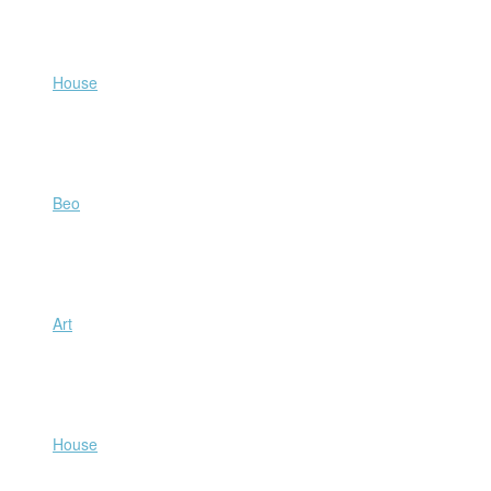
Beo
Art
House