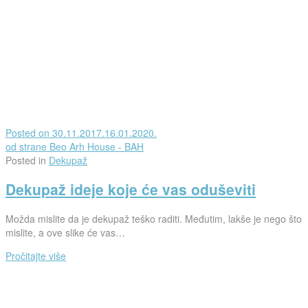
Posted on
30.11.2017.
16.01.2020.
od strane
Beo Arh House - BAH
Posted in
Dekupaž
Dekupaž ideje koje će vas oduševiti
Možda mislite da je dekupaž teško raditi. Međutim, lakše je nego što
mislite, a ove slike će vas…
Pročitajte više