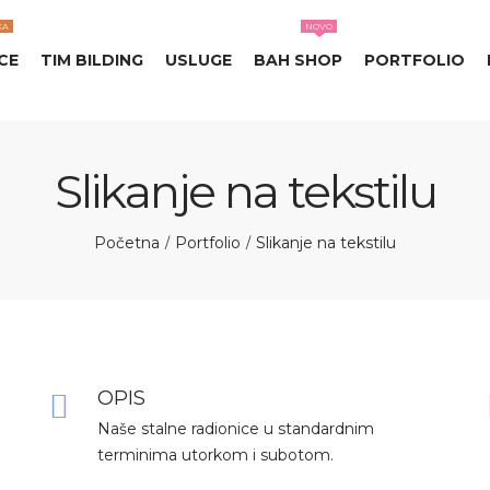
KA
NOVO
CE
TIM BILDING
USLUGE
BAH SHOP
PORTFOLIO
Slikanje na tekstilu
Početna
Portfolio
Slikanje na tekstilu
/
/
OPIS
Naše stalne radionice u standardnim
terminima utorkom i subotom.