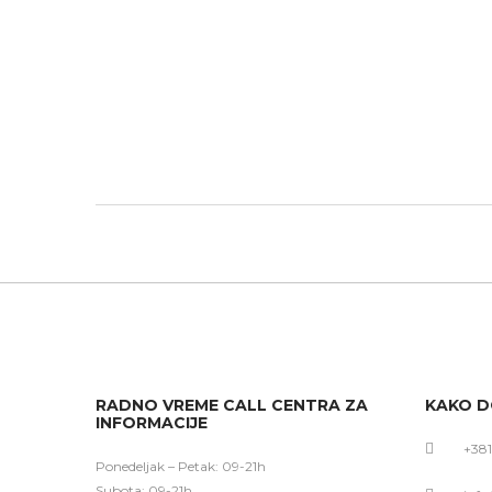
RADNO VREME CALL CENTRA ZA
KAKO D
INFORMACIJE
+381
Ponedeljak – Petak: 09-21h
Subota: 09-21h