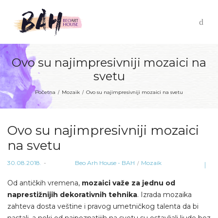
Ovo su najimpresivniji mozaici na
svetu
Početna
Mozaik
Ovo su najimpresivniji mozaici na svetu
/
/
Ovo su najimpresivniji mozaici
na svetu
Posted
Posted
30.08.2018.
od strane
Beo Arh House - BAH
Mozaik
on
in
Od antičkih vremena,
mozaici važe za jednu od
naprestižnijih dekorativnih tehnika
. Izrada mozaika
zahteva dosta veštine i pravog umetničkog talenta da bi