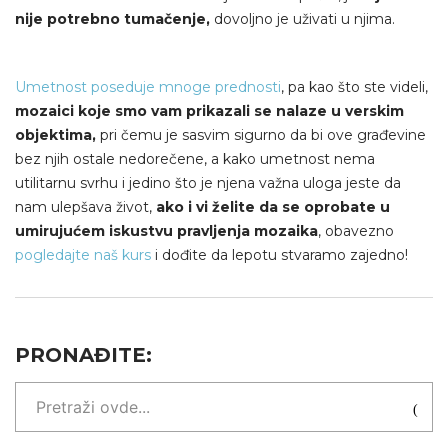
nije potrebno tumačenje,
dovoljno je uživati u njima.
Umetnost poseduje mnoge prednosti
, pa kao što ste videli,
mozaici koje smo vam prikazali se nalaze u verskim
objektima,
pri čemu je sasvim sigurno da bi ove građevine
bez njih ostale nedorečene, a kako umetnost nema
utilitarnu svrhu i jedino što je njena važna uloga jeste da
nam ulepšava život,
ako i vi želite da se oprobate u
umirujućem iskustvu pravljenja mozaika
, obavezno
pogledajte naš kurs
i dođite da lepotu stvaramo zajedno!
PRONAĐITE: