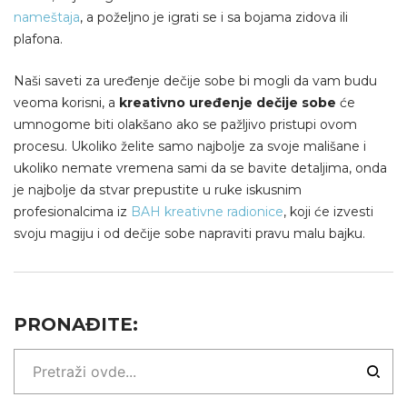
nameštaja
, a poželjno je igrati se i sa bojama zidova ili
plafona.
Naši saveti za uređenje dečije sobe bi mogli da vam budu
veoma korisni, a
kreativno uređenje dečije sobe
će
umnogome biti olakšano ako se pažljivo pristupi ovom
procesu. Ukoliko želite samo najbolje za svoje mališane i
ukoliko nemate vremena sami da se bavite detaljima, onda
je najbolje da stvar prepustite u ruke iskusnim
profesionalcima iz
BAH kreativne radionice
, koji će izvesti
svoju magiju i od dečije sobe napraviti pravu malu bajku.
PRONAĐITE: