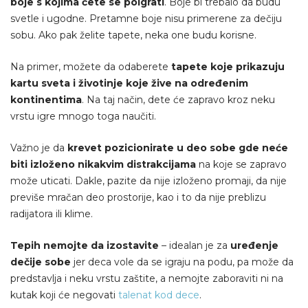
boje s kojima ćete se poigrati
. Boje bi trebalo da budu
svetle i ugodne. Pretamne boje nisu primerene za dečiju
sobu. Ako pak želite tapete, neka one budu korisne.
Na primer, možete da odaberete
tapete koje prikazuju
kartu sveta i životinje koje žive na određenim
kontinentima
. Na taj način, dete će zapravo kroz neku
vrstu igre mnogo toga naučiti.
Važno je da
krevet pozicionirate u deo sobe gde neće
biti izloženo nikakvim distrakcijama
na koje se zapravo
može uticati. Dakle, pazite da nije izloženo promaji, da nije
previše mračan deo prostorije, kao i to da nije preblizu
radijatora ili klime.
Tepih nemojte da izostavite
– idealan je za
uređenje
dečije sobe
jer deca vole da se igraju na podu, pa može da
predstavlja i neku vrstu zaštite, a nemojte zaboraviti ni na
kutak koji će negovati
talenat kod dece
.