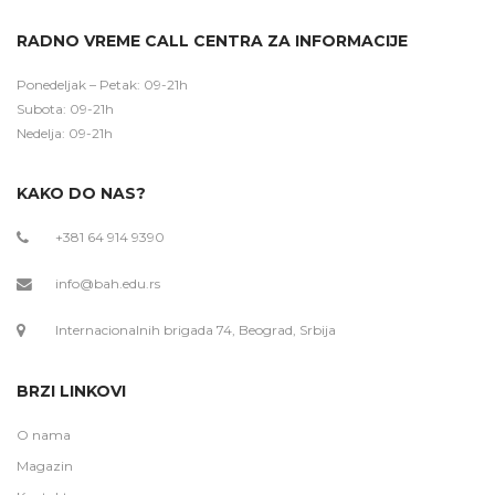
RADNO VREME CALL CENTRA ZA INFORMACIJE
Ponedeljak – Petak: 09-21h
Subota: 09-21h
Nedelja: 09-21h
KAKO DO NAS?
+381 64 914 9390
info@bah.edu.rs
Internacionalnih brigada 74, Beograd, Srbija
BRZI LINKOVI
O nama
Magazin