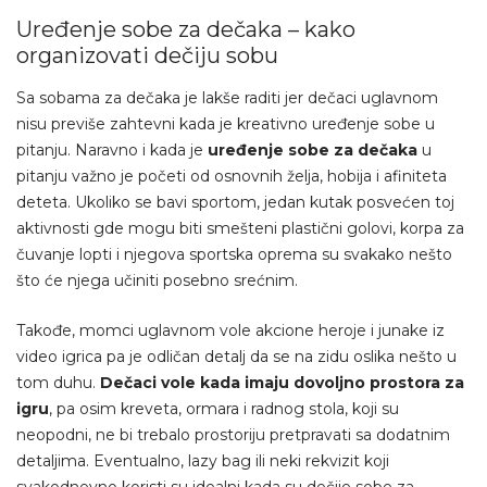
Uređenje sobe za dečaka – kako
organizovati dečiju sobu
Sa sobama za dečaka je lakše raditi jer dečaci uglavnom
nisu previše zahtevni kada je kreativno uređenje sobe u
pitanju. Naravno i kada je
uređenje sobe za dečaka
u
pitanju važno je početi od osnovnih želja, hobija i afiniteta
deteta. Ukoliko se bavi sportom, jedan kutak posvećen toj
aktivnosti gde mogu biti smešteni plastični golovi, korpa za
čuvanje lopti i njegova sportska oprema su svakako nešto
što će njega učiniti posebno srećnim.
Takođe, momci uglavnom vole akcione heroje i junake iz
video igrica pa je odličan detalj da se na zidu oslika nešto u
tom duhu.
Dečaci vole kada imaju dovoljno prostora za
igru
, pa osim kreveta, ormara i radnog stola, koji su
neopodni, ne bi trebalo prostoriju pretpravati sa dodatnim
detaljima. Eventualno, lazy bag ili neki rekvizit koji