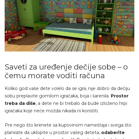
Saveti za uređenje dečije sobe – o
čemu morate voditi računa
Koliko god vaše dete volelo da se igra, nije dobro da dečiju
sobu preplavite gomilom igračaka, boja i šarenila.
Prostor
treba da diše
, a dete ne bi trebalo da bude izloženo hrpi
igračaka koje neće možda nikada ni koristiti.
Pre nego što krenete sa kupovinom nameštaja i svega što
planirate da uklopite u prostor vašeg deteta,
odaberite