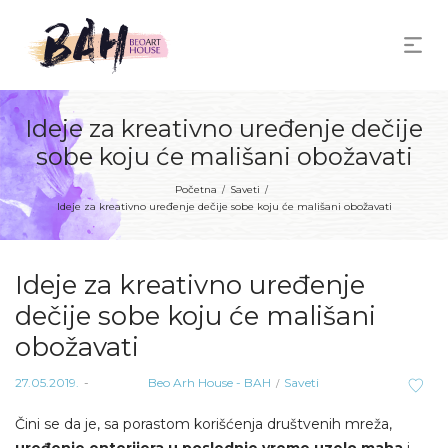
Ideje za kreativno uređenje dečije
sobe koju će mališani obožavati
Početna
Saveti
/
/
Ideje za kreativno uređenje dečije sobe koju će mališani obožavati
Ideje za kreativno uređenje
dečije sobe koju će mališani
obožavati
Posted
Posted
27.05.2019.
od strane
Beo Arh House - BAH
Saveti
on
in
Čini se da je, sa porastom korišćenja društvenih mreža,