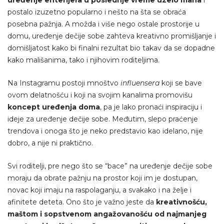
uređenje enterijera u poslednje vreme uzelo maha
i
postalo izuzetno popularno i nešto na šta se obraća
posebna pažnja. A možda i više nego ostale prostorije u
domu, uređenje dečije sobe zahteva kreativno promišljanje i
domišljatost kako bi finalni rezultat bio takav da se dopadne
kako mališanima, tako i njihovim roditeljima.
Na Instagramu postoji mnoštvo
influensera
koji se bave
ovom delatnošću i koji na svojim kanalima promovišu
koncept uređenja doma
, pa je lako pronaći inspiraciju i
ideje za uređenje dečije sobe. Međutim, slepo praćenje
trendova i onoga što je neko predstavio kao idelano, nije
dobro, a nije ni praktično.
Svi roditelji, pre nego što se “bace” na uređenje dečije sobe
moraju da obrate pažnju na prostor koji im je dostupan,
novac koji imaju na raspolaganju, a svakako i na želje i
afinitete deteta. Ono što je važno jeste da
kreativnošću,
maštom i sopstvenom angažovanošću od najmanjeg