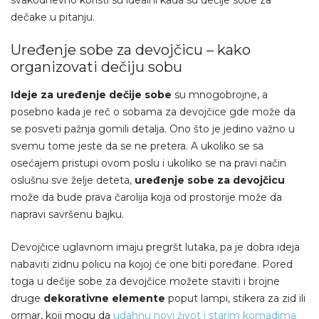
svakodnevno koristi su idealni kada su dečije sobe za
dečake u pitanju.
Uređenje sobe za devojčicu – kako
organizovati dečiju sobu
Ideje za uređenje dečije sobe
su mnogobrojne, a
posebno kada je reč o sobama za devojčice gde može da
se posveti pažnja gomili detalja. Ono što je jedino važno u
svemu tome jeste da se ne pretera. A ukoliko se sa
osećajem pristupi ovom poslu i ukoliko se na pravi način
oslušnu sve želje deteta,
uređenje sobe za devojčicu
može da bude prava čarolija koja od prostorije može da
napravi savršenu bajku.
Devojčice uglavnom imaju pregršt lutaka, pa je dobra ideja
nabaviti zidnu policu na kojoj će one biti poređane. Pored
toga u dečije sobe za devojčice možete staviti i brojne
druge
dekorativne elemente
poput lampi, stikera za zid ili
ormar, koji mogu da
udahnu novi život i starim komadima