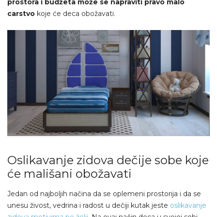
prostora i budžeta može se napraviti pravo malo
carstvo
koje će deca obožavati.
Oslikavanje zidova dečije sobe koje
će mališani obožavati
Jedan od najboljih načina da se oplemeni prostorija i da se
unesu živost, vedrina i radost u dečiji kutak jeste
oslikavanje
zidova motivima po želji
. Na ovaj način deca u svojoj sobi