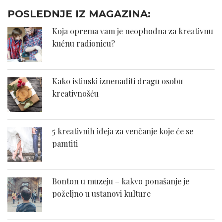
POSLEDNJE IZ MAGAZINA:
Koja oprema vam je neophodna za kreativnu
kućnu radionicu?
Kako istinski iznenaditi dragu osobu
kreativnošću
5 kreativnih ideja za venčanje koje će se
pamtiti
Bonton u muzeju – kakvo ponašanje je
poželjno u ustanovi kulture