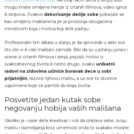
mogu imate omiljene heroje iz crtanih filmova, video igrica
ili stripova. Ovakvo
dekorisanje dečije sobe
pokazalo se
kao omiljeno mališanima jer je prostorija obogaćena
mnoštvom boja i motiva koji drže pažnju.
Profesionalni tim slikara u stanju je da sprovede u delo sve
što ste vi ili vaši mališani zamislili. Bilo da su u pitanju junaci i
scene iz crtanih filmova i serija, pejzaži, motivi iz
svakodnevnog života ili nešto drugo, ovakvi
unikatni
radovi na zidovima učiniće boravak dece u sobi
prijatnijim
, razviće njihovu maštu, a uz sve to stvoriće
uspomene koje će pamtiti do kraja života.
Posvetite jedan kutak sobe
negovanju hobija vaših mališana
Ukoliko je i vaše dete kreativac i voli da izražava sebe, svoju
maštu i razmišljanja kroz umetnost onda to svakako morate