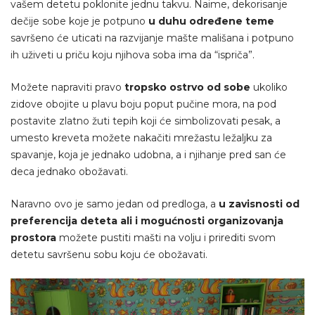
vašem detetu poklonite jednu takvu. Naime, dekorisanje
dečije sobe koje je potpuno
u duhu određene teme
savršeno će uticati na razvijanje mašte mališana i potpuno
ih uživeti u priču koju njihova soba ima da “ispriča”.
Možete napraviti pravo
tropsko ostrvo od sobe
ukoliko
zidove obojite u plavu boju poput pučine mora, na pod
postavite zlatno žuti tepih koji će simbolizovati pesak, a
umesto kreveta možete nakačiti mrežastu ležaljku za
spavanje, koja je jednako udobna, a i njihanje pred san će
deca jednako obožavati.
Naravno ovo je samo jedan od predloga, a
u zavisnosti od
preferencija deteta ali i mogućnosti organizovanja
prostora
možete pustiti mašti na volju i prirediti svom
detetu savršenu sobu koju će obožavati.