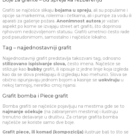
Grafiti se najčešće slikaju
bojama u spreju
, ali su popularne i
opcije sa markerima, rolerima i četkama, ali i pumpe za vodu ili
aparati za gašenje požara.
Anonimnost autora
je važan
aspekt po kome se izvajaju street art grafiti, što doprinosi
njihovom nedozvoljenom statusu. Grafiti umetnici često rade
pod pseudonimom, samostalno i najčešće lokalno.
Tag – najjednostavniji grafit
Najjednostavniji grafit predstavlja takozvani tag, odnosno
stilizovano ispisivanje slova,
često imena. Najčešće se
stilizuje kao
bubby
grafit, ili ispisuje iz jedne linije koja izgleda
kao da se slova preklapaju ili izgledaju kao mehurići. Slova se
obično ispunjavaju jednom bojom a kasnije se
uokviruju
u
nekoj tamnijoj, neretko crnoj nijansi.
Grafit bomba i Piece grafit
Bomba grafiti se najčešće pojavljuju na mestima gde se to
najmanje očekuje
(na zabranjenim mestima) i ilustruju
trenutno dešavanje u društvu. Za crtanje grafita bomba
najčešče se koriste samo dve boje.
Grafit piece, ili komad (kompozicija)
ilustruje baš to što se