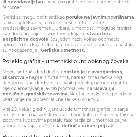
ili nezadovoljstvo
. Danas su grafiti prerasli u urbani estetski
fenomen.
Grafiti se mogu definisati kao
poruke na javnim površinama
u pisanoj ili likovnoj formi (najčešće foto grafiti). Oni
predstavljaju savremenu urbanu umetnost i mogu se tretirati
kao deo primenjene umetnosti, koja se
stvara bez
eksplicitne dozvole
. Još jedan naziv koji se odomaćio
opisujući dela koja treba da prenesu efektnu poruku, a nastala
su neopaženo je i
Gerilska umetnost.
Poreklo grafita – umetnički bunt običnog čoveka
Moćni sintetički kod društva
nastao je iz avangardnog
slikarstva
– najpre iz futurizma, nadrealizma i radikalnog
dadaizma. Kao i kod svojih slavnih predaka, namena grafita
nije oplemenjivanje javnih prostora, već
narušavanje
bezličnih, gradskih tekovina
, skretanje pažnje na pojedinca i
ukazivanje na problematične tačke u društvu.
Kraj 20. veka i grad Njujork uvode umetnost grafita i pisanja
po fasadama na svetska vrata urbane kulture. Šareni natpisi na
zidovima i vozovima postaju fascinacija za umetnike željne
slobode izražaja i počinju da
definišu urbani pejzaž
.
Boje za grafite – od spreja ka rezbarenju