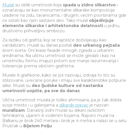
Murali
su oblik umetnosti koja
spada u zidno slikarstvo
i
označavaju se kao monumentalne slikarske kompozicije
urađene na zidu, tavanicama, i drugim, većim površinama gde
će ostati kao njen sastavni deo. Tako mural
objedinjuje
elemente slikarske i arhitektonske delatnosti
u jednu,
društveno prihvatljivu simbiozu.
Za razliku od grafita, koji se najčešće doživljavaju kao
vandalizam, murali su danas postali
deo urbanog pejzaža
širom sveta. Oni krase fasade mnogih zgrada u urbanim
sredinama. Na uličnu umetnost se može gledati i kao na
umetničku formu imajući pritom sve manje razumevanja i
tolerancije prema običnim grafitima.
Murale ili grafikone, kako se još nazivaju, izdvaja to što su
stilizovane, uvećane poruke i imaju sve karakteristike potpune
slike. Murali su
deo ljudske kulture od nastanka
umetnosti uopšte, pa sve do danas
.
Ulična umetnost murala je toliko afirmisana, pa je čak dobila
svoje mesto i u galerijama a
slikarski pravac
je nazvan
muralizam
. Današnji zidni murali su slikani različitim
tehnikama; uljanim ili vodenim bojama. Najveći mural na
Balkanu je širok 240 metara i širok je 4 metra a nalazi se u selu
Pruščak u
Bijelom Polju
.