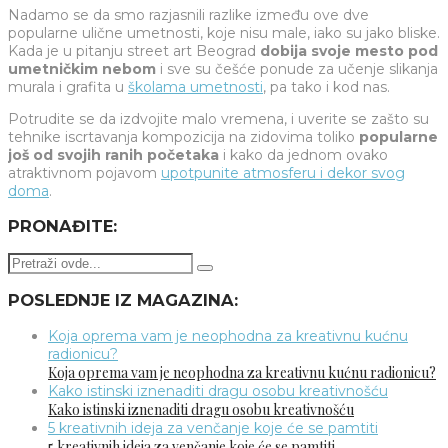
Nadamo se da smo razjasnili razlike između ove dve
popularne ulične umetnosti, koje nisu male, iako su jako bliske.
Kada je u pitanju street art Beograd
dobija svoje mesto pod
umetničkim nebom
i sve su češće ponude za učenje slikanja
murala i grafita u
školama umetnosti
, pa tako i kod nas.
Potrudite se da izdvojite malo vremena, i uverite se zašto su
tehnike iscrtavanja kompozicija na zidovima toliko
popularne
još od svojih ranih početaka
i kako da jednom ovako
atraktivnom pojavom
upotpunite atmosferu i dekor svog
doma
.
PRONAĐITE:
POSLEDNJE IZ MAGAZINA:
Koja oprema vam je neophodna za kreativnu kućnu
radionicu?
Koja oprema vam je neophodna za kreativnu kućnu radionicu?
Kako istinski iznenaditi dragu osobu kreativnošću
Kako istinski iznenaditi dragu osobu kreativnošću
5 kreativnih ideja za venčanje koje će se pamtiti
5 kreativnih ideja za venčanje koje će se pamtiti