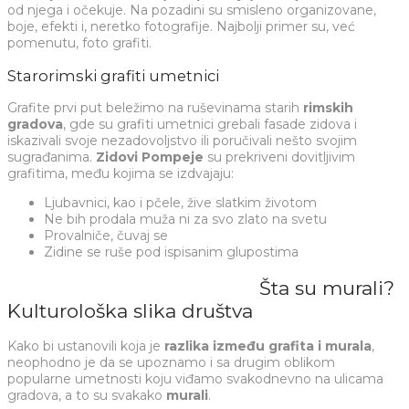
od njega i očekuje. Na pozadini su smisleno organizovane,
boje, efekti i, neretko fotografije. Najbolji primer su, već
pomenutu, foto grafiti.
Starorimski grafiti umetnici
Grafite prvi put beležimo na ruševinama starih
rimskih
gradova
, gde su grafiti umetnici grebali fasade zidova i
iskazivali svoje nezadovoljstvo ili poručivali nešto svojim
sugrađanima.
Zidovi Pompeje
su prekriveni dovitljivim
grafitima, među kojima se izdvajaju:
Ljubavnici, kao i pčele, žive slatkim životom
Ne bih prodala muža ni za svo zlato na svetu
Provalniče, čuvaj se
Zidine se ruše pod ispisanim glupostima
Šta su murali?
Kulturološka slika društva
Kako bi ustanovili koja je
razlika između grafita i murala
,
neophodno je da se upoznamo i sa drugim oblikom
popularne umetnosti koju viđamo svakodnevno na ulicama
gradova, a to su svakako
murali
.