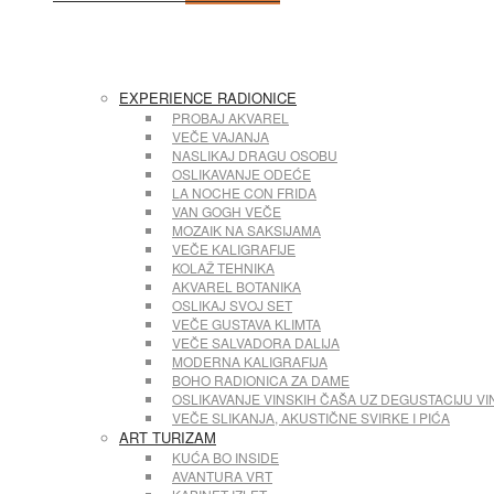
EXPERIENCE RADIONICE
PROBAJ AKVAREL
VEČE VAJANJA
NASLIKAJ DRAGU OSOBU
OSLIKAVANJE ODEĆE
LA NOCHE CON FRIDA
VAN GOGH VEČE
MOZAIK NA SAKSIJAMA
VEČE KALIGRAFIJE
KOLAŽ TEHNIKA
AKVAREL BOTANIKA
OSLIKAJ SVOJ SET
VEČE GUSTAVA KLIMTA
VEČE SALVADORA DALIJA
MODERNA KALIGRAFIJA
BOHO RADIONICA ZA DAME
OSLIKAVANJE VINSKIH ČAŠA UZ DEGUSTACIJU VI
VEČE SLIKANJA, AKUSTIČNE SVIRKE I PIĆA
ART TURIZAM
KUĆA BO INSIDE
AVANTURA VRT