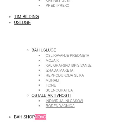
KABINET IZLET
PREĐI PREKO
TIM BILDING
USLUGE
BAH USLUGE
OSLIKAVANJE PREDMETA
MOZAIK
KALIGRAFSKO ISPISIVANJE
IZRADA MAKETA
REPRODUKCIJA SLIKA
MURALI
IKONE
SCENOGRAFIJA
OSTALE AKTIVNOSTI
INDIVIDUALNI ČASOVI
ROĐENDAONICA
BAH SHOP
NOVO