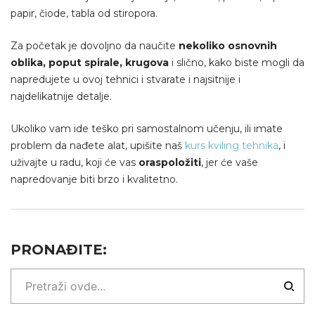
papir, čiode, tabla od stiropora.
Za početak je dovoljno da naučite
nekoliko osnovnih
oblika, poput spirale, krugova
i slično, kako biste mogli da
napredujete u ovoj tehnici i stvarate i najsitnije i
najdelikatnije detalje.
Ukoliko vam ide teško pri samostalnom učenju, ili imate
problem da nađete alat, upišite naš
kurs kviling tehnika
, i
uživajte u radu, koji će vas
oraspoložiti
, jer će vaše
napredovanje biti brzo i kvalitetno.
PRONAĐITE: