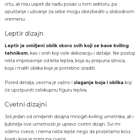
crtu, ali nisu uspeli da nađu posao u tom sektoru, pa
opuštanje i uživanje za sebe mogu obezbediti u slobodnom
vremenu.
Leptir dizajn
Leptir je omiljeni oblik skoro svih koji se bave kviling
tehnikom
, kao i onih koji vole dekoraciju i detalje. Ne postoji
ništa impresivnije od krila leptira, koja su prepuna sitnica,
boja i malih oblika koje je potrebno izraditi.
Pored detalja, veoma je važno i
slaganje boja i oblika
koji
če upotpuniti celokupnu figuru leptira.
Cvetni dizajni
Još jedan od omiljenih dizajna mnogih kviling umetnika, ali i
ljubitelja ove umetnosti je upravo cvetni dizajn. Svi mi
volimo cveće, i nema ništa lepše nego da prošetamo kroz
livadu koja je prepuna cveće.