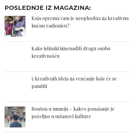
POSLEDNJE IZ MAGAZINA:
Koja oprema vam je neophodna za kreativnu
kućnu radionicu?
Kako istinski iznenaditi dragu osobu
kreativnošću
5 kreativnih ideja za venčanje koje će se
pamtiti
Bonton u muzeju – kakvo ponašanje je
poželjno u ustanovi kulture