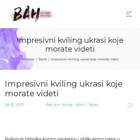
Impresivni kviling ukrasi koje
morate videti
Početna
Škola
Impresivni kviling ukrasi koje morate videti
/
/
Impresivni kviling ukrasi koje
morate videti
Posted
Posted
28.10.2017.
od strane
Beo Arh House - BAH
Škola
on
in
Kviling je tehnika kojom savijamo i oblikujemo papir u