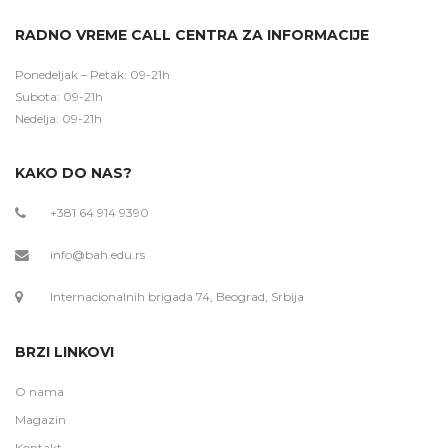
RADNO VREME CALL CENTRA ZA INFORMACIJE
Ponedeljak – Petak: 09-21h
Subota: 09-21h
Nedelja: 09-21h
KAKO DO NAS?
+381 64 914 9390
info@bah.edu.rs
Internacionalnih brigada 74, Beograd, Srbija
BRZI LINKOVI
O nama
Magazin
Kontakt