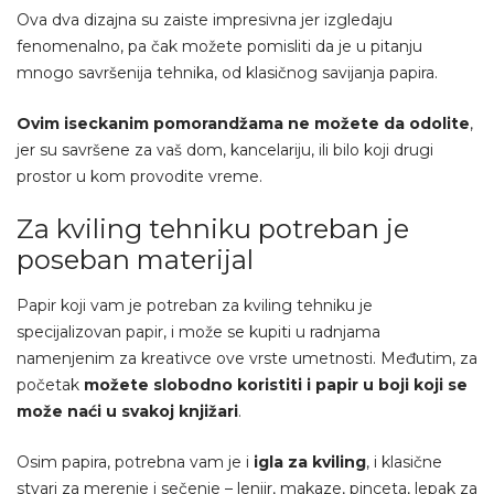
Ova dva dizajna su zaiste impresivna jer izgledaju
fenomenalno, pa čak možete pomisliti da je u pitanju
mnogo savršenija tehnika, od klasičnog savijanja papira.
Ovim iseckanim pomorandžama ne možete da odolite
,
jer su savršene za vaš dom, kancelariju, ili bilo koji drugi
prostor u kom provodite vreme.
Za kviling tehniku potreban je
poseban materijal
Papir koji vam je potreban za kviling tehniku je
specijalizovan papir, i može se kupiti u radnjama
namenjenim za kreativce ove vrste umetnosti. Međutim, za
početak
možete slobodno koristiti i papir u boji koji se
može naći u svakoj knjižari
.
Osim papira, potrebna vam je i
igla za kviling
, i klasične
stvari za merenje i sečenje – lenjir, makaze, pinceta, lepak za