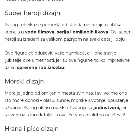
Super heroji dizajn
Kviling tehnika se pomerila od standarnih dizajna i oblika, i
krenula u
vode filmova, serija i omiljenih likova.
Ovi super
heroji su izrađeni sa velikom pažnjom na svaki detalj i boju.
Ove figure će oduševiti vaše najmlađe, ali i one starije
ljubitelje ove umetnosti, jer su ove figurne toliko impresivne
da su
spremne i za izložbu
.
Morski dizajn
More je jedno od omiljenih mesta svih nas, i svi volimo ono
što more donosi – plažu, sunce, morske životinje, opuštanje i
uživanje. Kviling ukrasi morskih životinja su
jedinstveni,
jer
su veoma sitni i detaljni, a ovaj će vas apsolutno oduševiti!
Hrana i piće dizajn