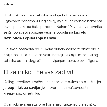
crkve
.
U 18. i 19. veku ova tehnika postaje hobi i razonoda
uglavnom ženama u Engleskoj, koje su dekorisale nameštaj,
stvari po kući, pa čak i porcelan. Nakon 19. veka ova tehnika
se širi po svetu i postaje veoma popularna kao
vid
razbibrige i opuštanja nerava
.
Od svog postanka do 21. veka princip kviling tehnike bio je
potpuno isti, ali u ovom veku nastaju 3D figrue, pa kviling
tehnika biva nadograđena pravljenjem upravo ovih figura.
Dizajni koji će vas zadiviti
Kviling tehnikom možete da napravite bukvalno bilo šta, jer
je
papir lak za savijanje
i otvoren za maštovitost i
kreativnost umetnika.
Ovaj hobi je sjajan za one koji imaju izraženiju umetničku