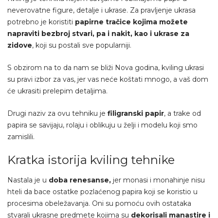
neverovatne figure, detalje i ukrase. Za pravljenje ukrasa
potrebno je koristiti
papirne tračice kojima možete
napraviti bezbroj stvari, pa i nakit, kao i ukrase za
zidove
, koji su postali sve popularniji.
S obzirom na to da nam se bliži Nova godina, kviling ukrasi
su pravi izbor za vas, jer vas neće koštati mnogo, a vaš dom
će ukrasiti prelepim detaljima.
Drugi naziv za ovu tehniku je
filigranski papir
, a trake od
papira se savijaju, rolaju i oblikuju u želji i modelu koji smo
zamislili.
Kratka istorija kviling tehnike
Nastala je u
doba renesanse,
jer monasi i monahinje nisu
hteli da bace ostatke pozlaćenog papira koji se koristio u
procesima obeležavanja. Oni su pomoću ovih ostataka
stvarali ukrasne predmete kojima su
dekorisali manastire i