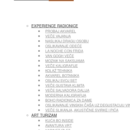
EXPERIENCE RADIONICE
PROBAJ AKVAREL
VEČE VAJANJA
NASLIKAJ DRAGU OSOBU
OSLIKAVANJE ODEĆE
LA NOCHE CON FRIDA
VAN GOGH VEČE
MOZAIK NA SAKSIJAMA
VEČE KALIGRAFIJE
KOLAŽ TEHNIKA
AKVAREL BOTANIKA
OSLIKAJ SVOJ SET
VEČE GUSTAVA KLIMTA
VEČE SALVADORA DALIJA
MODERNA KALIGRAFIJA
BOHO RADIONICA ZA DAME
OSLIKAVANJE VINSKIH ČAŠA UZ DEGUSTACIJU VI
VEČE SLIKANJA, AKUSTIČNE SVIRKE I PIĆA
ART TURIZAM
KUĆA BO INSIDE
AVANTURA VRT