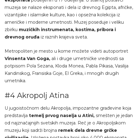
eksponata
podeljenih u 17 odeljenja. U stalnoj postavci
muzeja se nalaze eksponati i dela iz drevnog Egipta, afričke,
vizantijske i islamske kulture, kao i opsežna kolekcija iz
američke i moderne umetnosti. Muzej poseduje i veliku
zbirku
muzičkih instrumenata, kostima, pribora i
drevnog oruđa
iz raznih krajeva sveta.
Metropoliten je mesto u kome možete videti autoportret
Vinsenta Van Goga,
ali i druge umetničke vrednosti sa
potpisom Pola Sezana, Kloda Monea, Pabla Pikasa, Vasilija
Kandinskog, Fransiska Goje, El Greka, i mnogih drugih
umetnika.
#4 Akropolj Atina
U jugoistočnom delu Akropolja, impozantne građevine koja
predstavlja
temelj prvog naselja u Atini,
smešten je jedan
od najznačajnijih svetskih muzeja. Reč je o Akropoljskom
muzeju koji sadrži brojna
remek dela drevne grčke
civilizacije
. Izložena postavka broji oko 4.000 eksponata