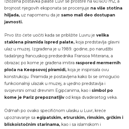
Izložena postavka palate Luvr se prostire na 60.600 m2, a
brojnost njegovih eksponata se procenjuje
na više stotina
hiljada,
uz napomenu da je
samo mali deo dostupan
javnosti.
Prvo što ćete uočiti kada se približite Luvru je
velika
staklena piramida ispred palate,
koja predstavlja glavni
ulaz u muzej. Izgrađena je u 1989. godine, po narudžbi
tadašnjeg francuskog predsednika Fransoa Miterana, a
obrazac po kome je građena imitira
raspored mermernih
ploča na Keopsovoj piramidi,
koja je inspirisala ovu
konstrukciju. Piramida je postavljena kako bi se omogućio
funkcionalniji ulazak u muzej, a ujedno predstavlja i
svojevrsni omaž drevnim Egipćanima, kao i
simbol po
kome je Pariz prepoznatljiv
od kraja dvadesetog veka.
Odmah po ovako specifičnom ulasku u Luvr, kreće
upoznavanje sa
egipatskim, etrurskim, rimskim, grčkim i
bliskoistočnim starinama,
kao i sa islamskom i