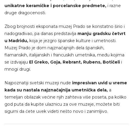
unikatne keramičke i porcelanske predmete,
i razne
druge dragocenosti.
Zbog brojnosti eksponata muzej Prado se konstatno širio i
nadograđivao, pa danas predstavlja
manju gradsku četvrt
u Madridu,
koja je jezgro španske kulture i umetnosti.
Muzej Prado je dom najznačajnijih dela španskih,
flamanskih, italijanskih i francuskih umetnika, među kojima
se izdvajaju
El Greko, Goja, Rebrant, Rubens, Botičeli
i
mnogi drugi.
Najpoznatiji svetski muzeji nude
impresivan uvid u vreme
kada su nastala najznačajnija umetnička dela,
a
temeljan obilazak većine njih zahteva više poseta, pa koliko
god puta da kupite ulaznicu za ove muzeje, možete biti
sigurni da ćete uvek videti nešto novo i zanimljivo.