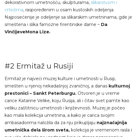
dekorativnom umetnošću, skulpturama,
slikarstvom i
crtežima
, raspoređenim u osam kustoskih odeljenja.
Najposećenije je odeljenje sa slikarskim umetninama, gde je
smeštena i slika famozne firentinske dame –
Da
Vinčijeve
Mona Lize.
#2 Ermitaž u Rusiji
Ermitaž je najveći muzej kulture i umetnosti u Rusiji,
smešten u njenoj nekadašnjoj zvaničnoj, a danas
kulturnoj
prestonici – Sankt Peterburgu.
Otvoren je u vreme
carice Katarine Velike, koju Rusija, ali i čitav svet pamte kao
veliku zaštitnicu umetnosti i književnosti. Muzej je počeo
kao mala kolekcija umetnina, a kako je carica svojim
ambasadorima naložila da za nju prikupljaju
najznačajnija
umetnička dela širom sveta,
kolekcija je vremenom rasla i