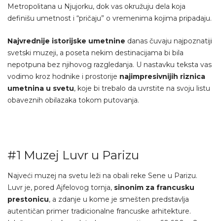
Metropolitana u Njujorku, dok vas okružuju dela koja
definišu umetnost i “pričaju” o vremenima kojima pripadaju.
Najvrednije istorijske umetnine
danas čuvaju najpoznatiji
svetski muzeji, a poseta nekim destinacijama bi bila
nepotpuna bez njihovog razgledanja. U nastavku teksta vas
vodimo kroz hodnike i prostorije
najimpresivnijih riznica
umetnina u svetu
, koje bi trebalo da uvrstite na svoju listu
obaveznih obilazaka tokom putovanja.
#1 Muzej Luvr u Parizu
Najveći muzej na svetu leži na obali reke Sene u Parizu.
Luvr je, pored Ajfelovog tornja,
sinonim za francusku
prestonicu
, a zdanje u kome je smešten predstavlja
autentičan primer tradicionalne francuske arhitekture.