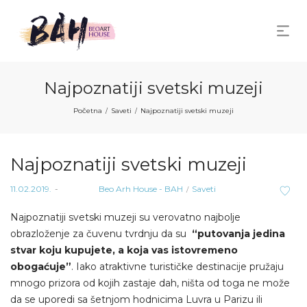
Najpoznatiji svetski muzeji
Početna
Saveti
Najpoznatiji svetski muzeji
/
/
Najpoznatiji svetski muzeji
Posted
Posted
11.02.2019.
od strane
Beo Arh House - BAH
Saveti
on
in
Najpoznatiji svetski muzeji su verovatno najbolje
obrazloženje za čuvenu tvrdnju da su
“putovanja jedina
stvar koju kupujete, a koja vas istovremeno
obogaćuje”
. Iako atraktivne turističke destinacije pružaju
mnogo prizora od kojih zastaje dah, ništa od toga ne može
da se uporedi sa šetnjom hodnicima Luvra u Parizu ili