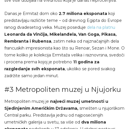
sve više dobijala na vrednosti koja je danas neprocenjiva.
Danas je Ermitaž dom oko
2.7 miliona eksponata
koji
predstavljaju različite teme – od drevnog Egipta do Evrope
ranog dvadesetog veka. Muzej poseduje
dela na platnu
Leonarda da Vinčija, Mikelanđela, Van Goga, Pikasa,
Rembranta i Rubensa
, zatim neka od najznačajnijih dela
francuskih impresionista kao što su Renoar, Sezan i Mone. O
tome koliko je kolekcija Ermitaža velika i raznovrsna, svedoči
i procena prema kojoj je potrebno
11 godina za
razgledanje svih eksponata
, ukoliko se pored svakog
zadržite samo jedan minut.
#3 Metropoliten muzej u Njujorku
Metropoliten muzej je
najveći muzej umetnosti u
Sjedinjenim Američkim Državama,
smešten u njujorškom
Central parku. Predstavlja jednu od najposećenijih
umetničkih galerija u svetu, sa više od
dva miliona