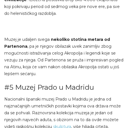
koji pokrivaju period od sedmog veka pre nove ere, pa sve
do helenističkog razdoblja.
Muzej je udaljen svega
nekoliko stotina metara od
Partenona
, pa je njegov obilazak uvek zanimljiv zbog
mogućnosti istraživanja celog Akropolja i legendi koje se
vezuju za njega. Od Partenona se pruža i impresivan pogled
na Atinu, koja će vam nakon obilaska Akropolja ostati u još
lepšem sećanju.
#5 Muzej Prado u Madridu
Nacionalni španski muzej Prado u Madridu je jedna od
najznačajnijih umetničkih postavki kojima ova država može
da se pohvali. Raznovrsna kolekcija muzeja je jedan od
njegovih najvećih aduta, s obzirom na to da ovde možete
videti raskošnu kolekciju
skulptura
, više hiljada crteža,