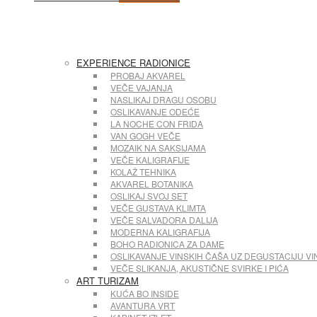
EXPERIENCE RADIONICE
PROBAJ AKVAREL
VEČE VAJANJA
NASLIKAJ DRAGU OSOBU
OSLIKAVANJE ODEĆE
LA NOCHE CON FRIDA
VAN GOGH VEČE
MOZAIK NA SAKSIJAMA
VEČE KALIGRAFIJE
KOLAŽ TEHNIKA
AKVAREL BOTANIKA
OSLIKAJ SVOJ SET
VEČE GUSTAVA KLIMTA
VEČE SALVADORA DALIJA
MODERNA KALIGRAFIJA
BOHO RADIONICA ZA DAME
OSLIKAVANJE VINSKIH ČAŠA UZ DEGUSTACIJU VI
VEČE SLIKANJA, AKUSTIČNE SVIRKE I PIĆA
ART TURIZAM
KUĆA BO INSIDE
AVANTURA VRT