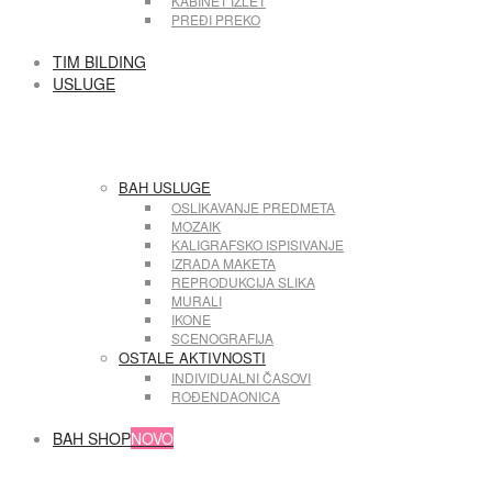
KABINET IZLET
PREĐI PREKO
TIM BILDING
USLUGE
BAH USLUGE
OSLIKAVANJE PREDMETA
MOZAIK
KALIGRAFSKO ISPISIVANJE
IZRADA MAKETA
REPRODUKCIJA SLIKA
MURALI
IKONE
SCENOGRAFIJA
OSTALE AKTIVNOSTI
INDIVIDUALNI ČASOVI
ROĐENDAONICA
BAH SHOP
NOVO