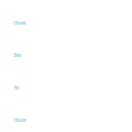
Beo
Art
House