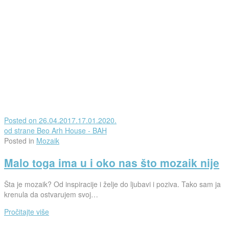
Posted on
26.04.2017.
17.01.2020.
od strane
Beo Arh House - BAH
Posted in
Mozaik
Malo toga ima u i oko nas što mozaik nije
Šta je mozaik? Od inspiracije i želje do ljubavi i poziva. Tako sam ja
krenula da ostvarujem svoj…
Pročitajte više