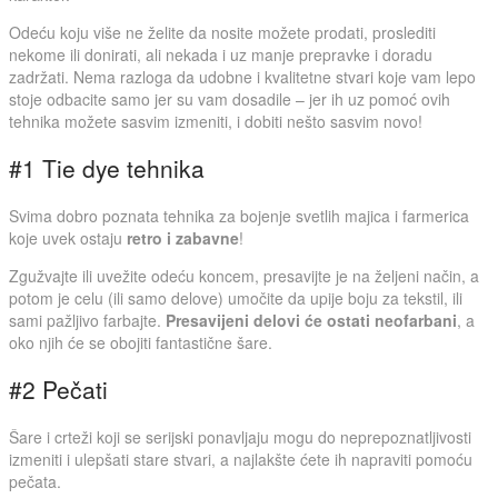
Odeću koju više ne želite da nosite možete prodati, proslediti
nekome ili donirati, ali nekada i uz manje prepravke i doradu
zadržati. Nema razloga da udobne i kvalitetne stvari koje vam lepo
stoje odbacite samo jer su vam dosadile – jer ih uz pomoć ovih
tehnika možete sasvim izmeniti, i dobiti nešto sasvim novo!
#1 Tie dye tehnika
Svima dobro poznata tehnika za bojenje svetlih majica i farmerica
koje uvek ostaju
retro i zabavne
!
Zgužvajte ili uvežite odeću koncem, presavijte je na željeni način, a
potom je celu (ili samo delove) umočite da upije boju za tekstil, ili
sami pažljivo farbajte.
Presavijeni delovi će ostati neofarbani
, a
oko njih će se obojiti fantastične šare.
#2 Pečati
Šare i crteži koji se serijski ponavljaju mogu do neprepoznatljivosti
izmeniti i ulepšati stare stvari, a najlakšte ćete ih napraviti pomoću
pečata.