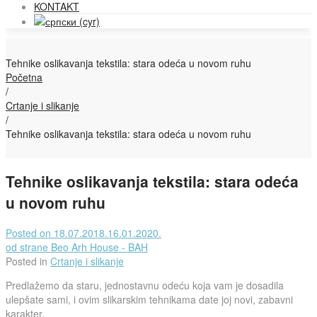
KONTAKT
Tehnike oslikavanja tekstila: stara odeća u novom ruhu
Početna
/
Crtanje i slikanje
/
Tehnike oslikavanja tekstila: stara odeća u novom ruhu
Tehnike oslikavanja tekstila: stara odeća
u novom ruhu
Posted on
18.07.2018.
16.01.2020.
od strane
Beo Arh House - BAH
Posted in
Crtanje i slikanje
Predlažemo da staru, jednostavnu odeću koja vam je dosadila
ulepšate sami, i ovim slikarskim tehnikama date joj novi, zabavni
karakter.