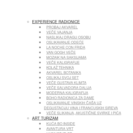
EXPERIENCE RADIONICE
PROBAJ AKVAREL
VEČE VAJANJA
NASLIKAJ DRAGU OSOBU
OSLIKAVANJE ODEĆE
LA NOCHE CON FRIDA
VAN GOGH VEČE
MOZAIK NA SAKSIJAMA
VEČE KALIGRAFIJE
KOLAŽ TEHNIKA
AKVAREL BOTANIKA
OSLIKAJ SVOJ SET
VEČE GUSTAVA KLIMTA
VEČE SALVADORA DALIJA
MODERNA KALIGRAFIJA
BOHO RADIONICA ZA DAME
OSLIKAVANJE VINSKIH ČAŠA UZ
DEGUSTACIJU VINA I FRANCUSKIH SIREVA
VEČE SLIKANJA, AKUSTIČNE SVIRKE I PIĆA
ART TURIZAM
KUĆA BO INSIDE
AVANTURA VRT