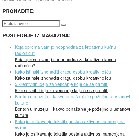
PRONAĐITE:
POSLEDNJE IZ MAGAZINA:
Koja oprema vam je neophodna za kreativnu kućnu
radionicu?
Koja oprema vam je neophodna za kreativnu kućnu
radionicu?
Kako istinski iznenaditi dragu osobu kreativnošću
Kako istinski iznenaditi dragu osobu kreativnošću
5 kreativnih ideja za venčanje koje će se pamtiti
5 kreativnih ideja za venčanje koje će se pamtiti
Bonton u muzeju – kakvo ponašanje je poželjno u ustanovi
kulture
Bonton u muzeju – kakvo ponašanje je poželjno u ustanovi
kulture
Kako je oslikavanje tekstila postala aktivnost namenjena
svima
Kako je oslikavanje tekstila postala aktivnost namenjena