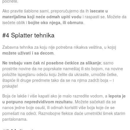
počnete.
Ako pravite šablone sami, preporučujemo da ih
isecate u
materijalima koji neće odmah upiti vodu
i raspasti se. Možete da
isečete oblik i
bojite oko njega, ili obrnuto
.
#4 Splatter tehnika
Zabavna tehnika za koju nije potrebna nikakva veština, u kojoj
možete uživati i sa decom
.
Ne trebaju vam čak ni posebne četkice za slikanje
; samo
prostrite novine da ne poprskate nameštaj ili sto bojom, na novine
položite ispeglanu odeću koju želite da ukrasite, umočite četke,
štapiće ili druge predmete tako da se na njima zadrži boja – i
prskajte!
Boja će
lakše i više kapati ako je malo razredite vodom, a
lepota je
u potpuno nepredvidivom rezultatu
. Možete sačekati da se
nanos jedne boje osuši, ili odmah koristiti više boja koje će se
pomešati na odeći. Raznobojne flekice daće umetnički šmek starim
pantalonama.