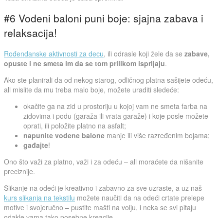
#6 Vodeni baloni puni boje: sjajna zabava i
relaksacija!
Rođendanske aktivnosti za decu
, ili odrasle koji žele da se
zabave,
opuste i ne smeta im da se tom prilikom isprljaju
.
Ako ste planirali da od nekog starog, odličnog platna sašijete odeću,
ali mislite da mu treba malo boje, možete uraditi sledeće:
okačite ga na zid u prostoriju u kojoj vam ne smeta farba na
zidovima i podu (garaža ili vrata garaže) i koje posle možete
oprati, ili položite platno na asfalt;
napunite vodene balone
manje ili više razređenim bojama;
gađajte
!
Ono što važi za platno, važi i za odeću – ali moraćete da nišanite
preciznije.
Slikanje na odeći je kreativno i zabavno za sve uzraste, a uz naš
kurs slikanja na tekstilu
možete naučiti da na odeći crtate prelepe
motive i svojeručno – pustite mašti na volju, i neka se svi pitaju
odakle vama tako posebne kreacije.