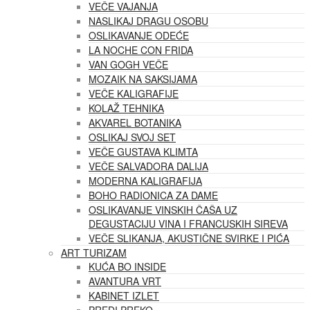
VEČE VAJANJA
NASLIKAJ DRAGU OSOBU
OSLIKAVANJE ODEĆE
LA NOCHE CON FRIDA
VAN GOGH VEČE
MOZAIK NA SAKSIJAMA
VEČE KALIGRAFIJE
KOLAŽ TEHNIKA
AKVAREL BOTANIKA
OSLIKAJ SVOJ SET
VEČE GUSTAVA KLIMTA
VEČE SALVADORA DALIJA
MODERNA KALIGRAFIJA
BOHO RADIONICA ZA DAME
OSLIKAVANJE VINSKIH ČAŠA UZ
DEGUSTACIJU VINA I FRANCUSKIH SIREVA
VEČE SLIKANJA, AKUSTIČNE SVIRKE I PIĆA
ART TURIZAM
KUĆA BO INSIDE
AVANTURA VRT
KABINET IZLET