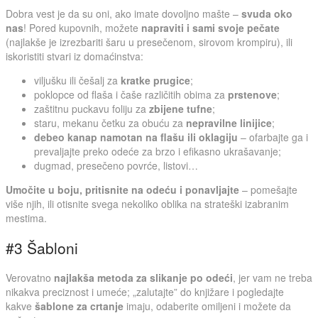
Dobra vest je da su oni, ako imate dovoljno mašte –
svuda oko
nas
! Pored kupovnih, možete
napraviti i sami svoje pečate
(najlakše je izrezbariti šaru u presečenom, sirovom krompiru), ili
iskoristiti stvari iz domaćinstva:
viljušku ili češalj za
kratke prugice
;
poklopce od flaša i čaše različitih obima za
prstenove
;
zaštitnu puckavu foliju za
zbijene tufne
;
staru, mekanu četku za obuću za
nepravilne linijice
;
debeo kanap namotan na flašu ili oklagiju
– ofarbajte ga i
prevaljajte preko odeće za brzo i efikasno ukrašavanje;
dugmad, presečeno povrće, listovi…
Umočite u boju, pritisnite na odeću i ponavljajte
– pomešajte
više njih, ili otisnite svega nekoliko oblika na strateški izabranim
mestima.
#3 Šabloni
Verovatno
najlakša metoda za slikanje po odeći
, jer vam ne treba
nikakva preciznost i umeće; „zalutajte” do knjižare i pogledajte
kakve
šablone za crtanje
imaju, odaberite omiljeni i možete da