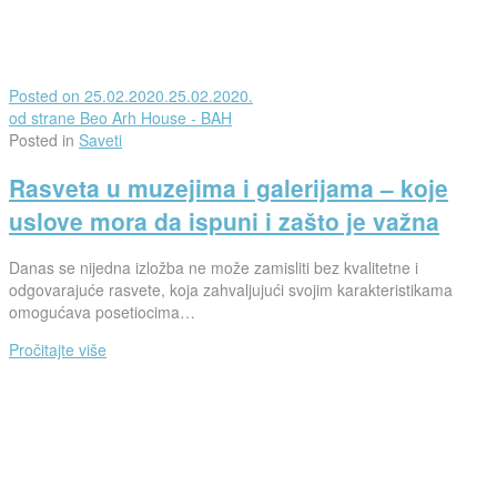
Posted on
25.02.2020.
25.02.2020.
od strane
Beo Arh House - BAH
Posted in
Saveti
Rasveta u muzejima i galerijama – koje
uslove mora da ispuni i zašto je važna
Danas se nijedna izložba ne može zamisliti bez kvalitetne i
odgovarajuće rasvete, koja zahvaljujući svojim karakteristikama
omogućava posetiocima…
Pročitajte više