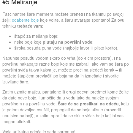
#5 Meliranje
Fascinantne šare mermera možete preneti i na tkaninu po svojoj
želji:
odaberite boje
koje volite, a šaru stvarajte spontano! Za ovu
tehniku
trebaće vam
:
štapić za mešanje boje;
neke boje koje
plutaju na površini vode
;
široka posuda puna vode (najbolje lavor ili plitko korito).
Napunite posudu vodom skoro do vrha (do 4 cm prostora), i na
površinu nakapajte razne boje koje ste izabrali; ako vam se šara po
površini sviđa takva kakva je, možete preći na sledeći korak – ili
možete štapićem prevlačiti po bojama da ih izmešate i stvorite
izuvijane šare.
Zatim uzmite majicu, pantalone ili drugi odevni predmet kome želite
da date nove boje, i umočite da u vodu tako da naleže svojom
površinom na površinu vode.
Šare će se preslikati na odeću
, koju
je potom dovoljno osušiti, prepeglati da se boja utisne (proveriti
uputstvo na boji), a zatim oprati da se skine višak boje koji bi vas
mogao uflekati.
Vaša unikatna odeća je sada spremna!