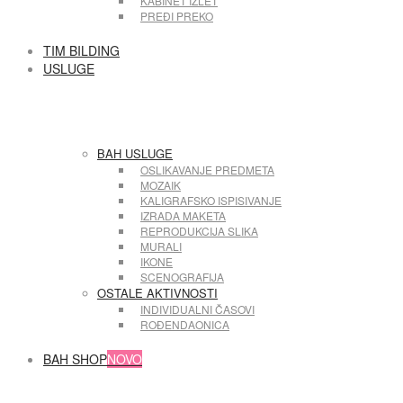
KABINET IZLET
PREĐI PREKO
TIM BILDING
USLUGE
BAH USLUGE
OSLIKAVANJE PREDMETA
MOZAIK
KALIGRAFSKO ISPISIVANJE
IZRADA MAKETA
REPRODUKCIJA SLIKA
MURALI
IKONE
SCENOGRAFIJA
OSTALE AKTIVNOSTI
INDIVIDUALNI ČASOVI
ROĐENDAONICA
BAH SHOP
NOVO