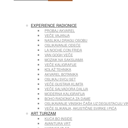
EXPERIENCE RADIONICE
PROBAJ AKVAREL
VEČE VAJANJA
NASLIKAJ DRAGU OSOBU
OSLIKAVANJE ODEĆE
LA NOCHE CON FRIDA
VAN GOGH VEČE
MOZAIK NA SAKSIJAMA
VEČE KALIGRAFIJE
KOLAŽ TEHNIKA
AKVAREL BOTANIKA
OSLIKAJ SVOJ SET
VEČE GUSTAVA KLIMTA
VEČE SALVADORA DALIJA
MODERNA KALIGRAFIJA
BOHO RADIONICA ZA DAME
OSLIKAVANJE VINSKIH ČAŠA UZ DEGUSTACIJU VI
VEČE SLIKANJA, AKUSTIČNE SVIRKE I PIĆA
ART TURIZAM
KUĆA BO INSIDE
AVANTURA VRT